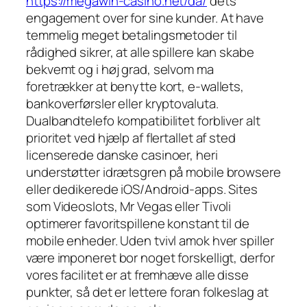
https://megawin-casino.net/da/
dets
engagement over for sine kunder. At have
temmelig meget betalingsmetoder til
rådighed sikrer, at alle spillere kan skabe
bekvemt og i høj grad, selvom ma
foretrækker at benytte kort, e-wallets,
bankoverførsler eller kryptovaluta.
Dualbandtelefo kompatibilitet forbliver alt
prioritet ved hjælp af flertallet af sted
licenserede danske casinoer, heri
understøtter idrætsgren på mobile browsere
eller dedikerede iOS/Android-apps. Sites
som Videoslots, Mr Vegas eller Tivoli
optimerer favoritspillene konstant til de
mobile enheder. Uden tvivl amok hver spiller
være imponeret bor noget forskelligt, derfor
vores facilitet er at fremhæve alle disse
punkter, så det er lettere foran folkeslag at