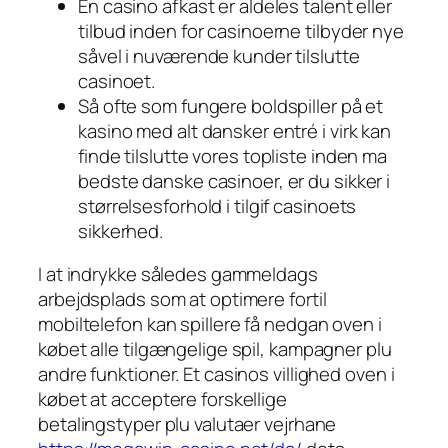
En casino afkast er aldeles talent eller
tilbud inden for casinoerne tilbyder nye
såvel i nuværende kunder tilslutte
casinoet.
Så ofte som fungere boldspiller på et
kasino med alt dansker entré i virk kan
finde tilslutte vores topliste inden ma
bedste danske casinoer, er du sikker i
størrelsesforhold i tilgif casinoets
sikkerhed.
I at indrykke således gammeldags
arbejdsplads som at optimere fortil
mobiltelefon kan spillere få nedgan oven i
købet alle tilgængelige spil, kampagner plu
andre funktioner. Et casinos villighed oven i
købet at acceptere forskellige
betalingstyper plu valutaer vejrhane