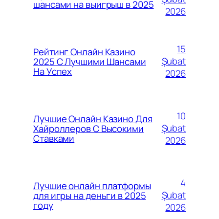
шансами на выигрыш в 2025
2026
15
Рейтинг Онлайн Казино
Şubat
2025 С Лучшими Шансами
На Успех
2026
10
Лучшие Онлайн Казино Для
Şubat
Хайроллеров С Высокими
Ставками
2026
4
Лучшие онлайн платформы
Şubat
для игры на деньги в 2025
году
2026