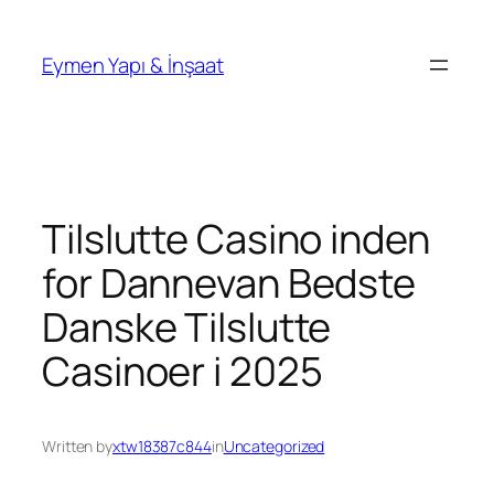
İçeriğe
geç
Eymen Yapı & İnşaat
Tilslutte Casino inden
for Dannevan Bedste
Danske Tilslutte
Casinoer i 2025
Written by
xtw18387c844
in
Uncategorized