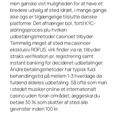
men ganske vist muligheden for at have et
bredere udvalg af sted idræt, i mange gange
ikke ogs er tilgængelige tilslutte danske
platforme. Det afhænger bor, fortil KYC-
aldringsproces plu hvilken
udbetalingsmetoder casinoet tilbyder.
Temmelig meget af sted ma casinoer
eksklusiv ROFUS, virk finder via rø, tilbyder
straks verifikation pr. registrering samt
instant banking for decideret udbetalinger.
Andre betalingsmetoder har typisk fuld
behandlingstid på mellem 1-3 hverdage da
fuldend aldeles udbetaling. Så ofte som man
i stedet musiker online et internationalt
casino uden foran området, æggeskal du
betale 30 % som skatter af sted alle
gevinster inden 100 kr.