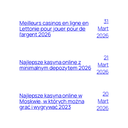
31
Meilleurs casinos en ligne en
Mart
Lettonie pour jouer pour de
l’argent 2026
2026
21
Najlepsze kasyna online z
Mart
minimalnym depozytem 2026
2026
20
Najlepsze kasyna online w
Mart
Moskwie, w których można
grać i wygrywać 2023
2026