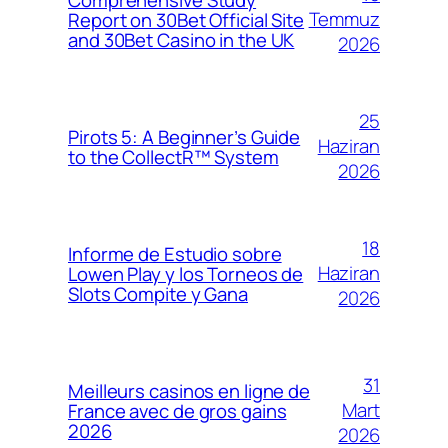
Temmuz
Report on 30Bet Official Site
and 30Bet Casino in the UK
2026
25
Pirots 5: A Beginner’s Guide
Haziran
to the CollectR™ System
2026
18
Informe de Estudio sobre
Haziran
Lowen Play y los Torneos de
Slots Compite y Gana
2026
31
Meilleurs casinos en ligne de
Mart
France avec de gros gains
2026
2026