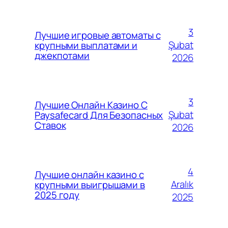
3
Лучшие игровые автоматы с
Şubat
крупными выплатами и
джекпотами
2026
3
Лучшие Онлайн Казино С
Şubat
Paysafecard Для Безопасных
Ставок
2026
4
Лучшие онлайн казино с
Aralık
крупными выигрышами в
2025 году
2025