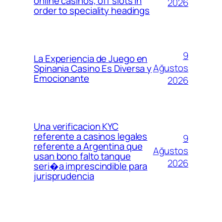
online casinos, off slots in
2026
order to speciality headings
9
La Experiencia de Juego en
Ağustos
Spinania Casino Es Diversa y
Emocionante
2026
Una verificacion KYC
referente a casinos legales
9
referente a Argentina que
Ağustos
usan bono falto tanque
2026
seri�a imprescindible para
jurisprudencia