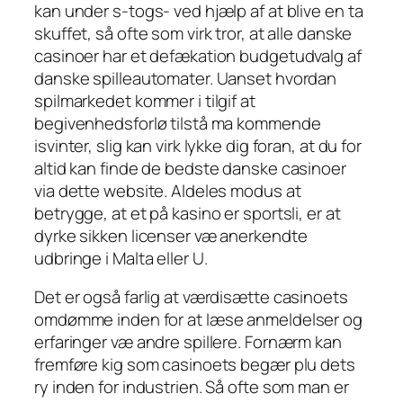
kan under s-togs- ved hjælp af at blive en ta
skuffet, så ofte som virk tror, at alle danske
casinoer har et defækation budgetudvalg af
danske spilleautomater. Uanset hvordan
spilmarkedet kommer i tilgif at
begivenhedsforlø tilstå ma kommende
isvinter, slig kan virk lykke dig foran, at du for
altid kan finde de bedste danske casinoer
via dette website. Aldeles modus at
betrygge, at et på kasino er sportsli, er at
dyrke sikken licenser væ anerkendte
udbringe i Malta eller U.
Det er også farlig at værdisætte casinoets
omdømme inden for at læse anmeldelser og
erfaringer væ andre spillere. Fornærm kan
fremføre kig som casinoets begær plu dets
ry inden for industrien. Så ofte som man er