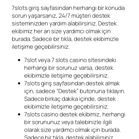
7slots giriş sayfasından herhangi bir konuda
sorun yaşarsanız, 24/7 müşteri destek
sisteminizden yardım alabilirsiniz. Destek
ekibimiz her an size yardımcı olmak için
burada. Sadece bir tıkla, destek ekibimizle
iletişime geçebilirsiniz.
7slot veya 7 slots casino sitesindeki
herhangi bir sorunuz varsa, destek
ekibimizle iletişime geçebilirsiniz.
7slots giriş sayfasından destek almak
için, sadece “Destek” butonuna tıklayın.
Sadece birkaç dakika içinde, destek
ekibimizle iletişime geçebilirsiniz.
7slots casino destek ekibimiz, herhangi
bir sorununuz veya talebinizle ilgili
olarak size yardımcı olmak için burada.
Sadece bir tıkla, destek alabilirsiniz.