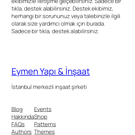
ekibimizle iletişime geçebilirsiniz. Sadece bir
tıkla, destek alabilirsiniz. Destek ekibimiz,
herhangi bir sorununuz veya talebinizle ilgili
olarak size yardımcı olmak için burada.
Sadece bir tıkla, destek alabilirsiniz.
Eymen Yapı & İnşaat
İstanbul merkezli inşaat şirketi
Blog
Events
Hakkında
Shop
FAQs
Patterns
Authors
Themes