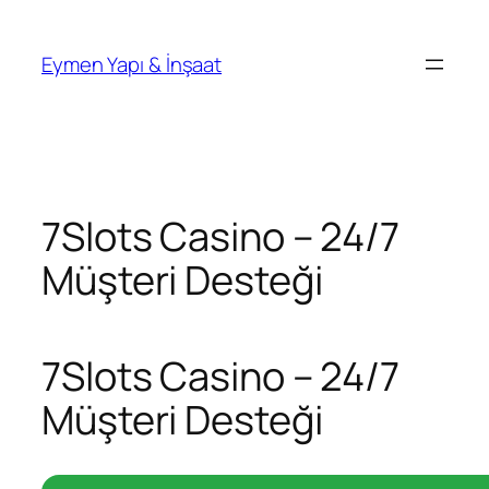
İçeriğe
geç
Eymen Yapı & İnşaat
7Slots Casino – 24/7
Müşteri Desteği
7Slots Casino – 24/7
Müşteri Desteği