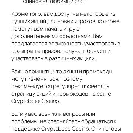
спинов на любимый слот
Кроме того, вам доступны некоторые из
лучших акций для новых игроков, которые
помогут вам начать игру с
дополнительными средствами. Вам
предлагается возможность участвовать в
розыгрыше призов, получать бонусы и
участвовать в различных акциях.
Важно помнить, что акции и промокоды
могут изменяться, поэтому
рекомендуется регулярно проверять
страницу акций и промокодов на сайте
Cryptoboss Casino.
Если у вас возникли вопросы или
проблемы, не стесняйтесь обращаться к
поддержке Cryptoboss Casino. Они готовы