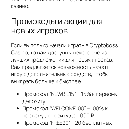
казино.
Промокоды и акции для
новых игроков
Если вы только начали играть в Cryptoboss
Casino, то вам доступны некоторые из
лучших предложений для новых игроков.
Вам предлагается возможность начать
игру с дополнительных средств, чтобы
выиграть больше и быстрее.
Промокод “NEWBIE15” – 15% к первому
депозиту
Промокод “WELCOME100” – 100% к
первому депозиту до 1 000 ₽
Промокод “FREE20” – 20 бесплатных