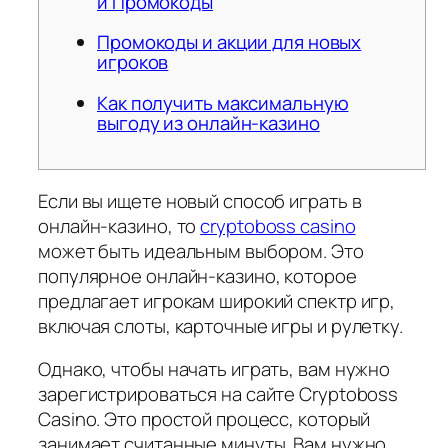
и Промокоды
Промокоды и акции для новых
игроков
Как получить максимальную
выгоду из онлайн-казино
Если вы ищете новый способ играть в
онлайн-казино, то
cryptoboss casino
может быть идеальным выбором. Это
популярное онлайн-казино, которое
предлагает игрокам широкий спектр игр,
включая слоты, карточные игры и рулетку.
Однако, чтобы начать играть, вам нужно
зарегистрироваться на сайте Cryptoboss
Casino. Это простой процесс, который
занимает считанные минуты. Вам нужно