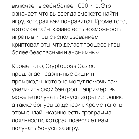
включает в себя более 1 000 игр. Это
означает, что вы всегда сможете найти
игру, которая вам понравится. Кроме того,
в этом онлайн-казино есть возможность
играть в игры с использованием
криптовалюты, что делает процесс игры
более безопасным и анонимным.
Кроме того, Cryptoboss Casino
предлагает различные акции и
промокоды, которые могут помочь вам
увеличить свой банкрол. Например, вы
можете получать бонусы за регистрацию,
а также бонусы за депозит. Кроме того, в
этом онлайн-казино есть программа
лояльности, которая позволяет вам
получать бонусы за игру.