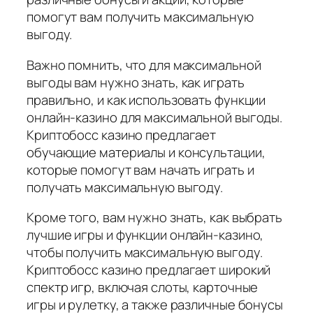
помогут вам получить максимальную
выгоду.
Важно помнить, что для максимальной
выгоды вам нужно знать, как играть
правильно, и как использовать функции
онлайн-казино для максимальной выгоды.
Криптобосс казино предлагает
обучающие материалы и консультации,
которые помогут вам начать играть и
получать максимальную выгоду.
Кроме того, вам нужно знать, как выбрать
лучшие игры и функции онлайн-казино,
чтобы получить максимальную выгоду.
Криптобосс казино предлагает широкий
спектр игр, включая слоты, карточные
игры и рулетку, а также различные бонусы