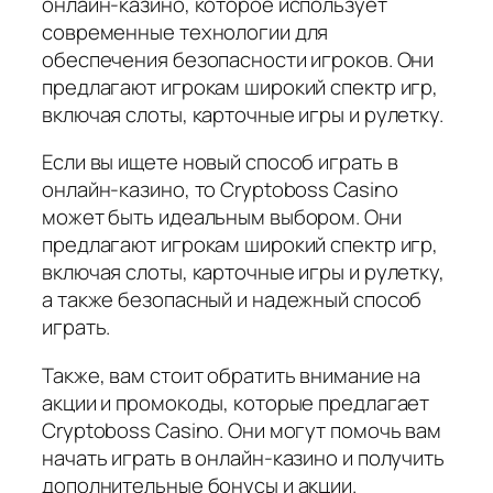
онлайн-казино, которое использует
современные технологии для
обеспечения безопасности игроков. Они
предлагают игрокам широкий спектр игр,
включая слоты, карточные игры и рулетку.
Если вы ищете новый способ играть в
онлайн-казино, то Cryptoboss Casino
может быть идеальным выбором. Они
предлагают игрокам широкий спектр игр,
включая слоты, карточные игры и рулетку,
а также безопасный и надежный способ
играть.
Также, вам стоит обратить внимание на
акции и промокоды, которые предлагает
Cryptoboss Casino. Они могут помочь вам
начать играть в онлайн-казино и получить
дополнительные бонусы и акции.