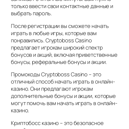
только ввести свои контактные данные и
выбрать пароль.
После регистрации вы сможете начать
играть в любые игры, которые вам
понравились. Cryptoboss Casino
предлагает игрокам широкий спектр
бонусов и акций, включая приветственные
бонусы, реферальные бонусы и акции.
Промокоды Cryptoboss Casino – это
отличный способ начать играть в онлайн-
казино. Они предлагают игрокам
дополнительные бонусы и акции, которые
могут помочь вам начать играть в онлайн-
казино.
Криптобосс казино – это безопасное