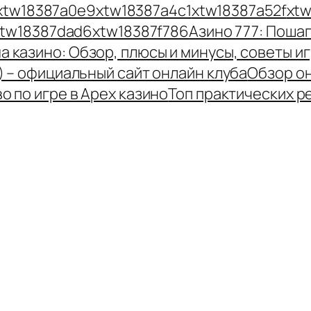
xtw18387a0e9
xtw18387a4c1
xtw18387a52f
xtw
xtw18387dad6
xtw18387f786
Азино 777: Поша
а казино: Обзор, плюсы и минусы, советы и
) – официальный сайт онлайн клуба
Обзор он
 по игре в Apex казино
Топ практических р