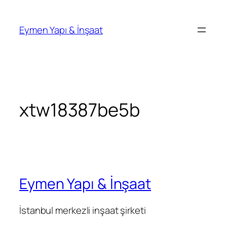
İçeriğe
geç
Eymen Yapı & İnşaat
xtw18387be5b
Eymen Yapı & İnşaat
İstanbul merkezli inşaat şirketi