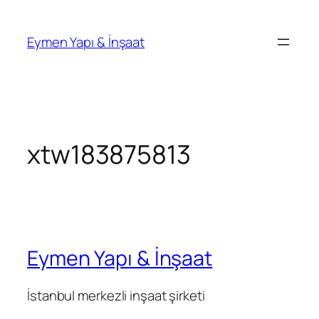
İçeriğe
geç
Eymen Yapı & İnşaat
xtw183875813
Eymen Yapı & İnşaat
İstanbul merkezli inşaat şirketi