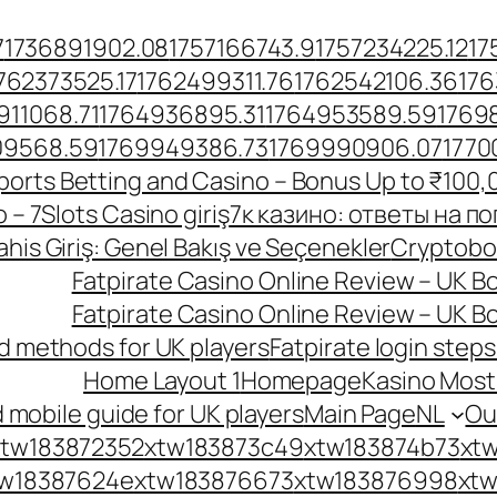
7
1736891902.08
1757166743.9
1757234225.12
17
762373525.17
1762499311.76
1762542106.36
176
911068.71
1764936895.31
1764953589.59
1769
09568.59
1769949386.73
1769990906.07
1770
r Sports Betting and Casino – Bonus Up to ₹100
 – 7Slots Casino giriş
7к казино: ответы на 
his Giriş: Genel Bakış ve Seçenekler
Cryptobo
Fatpirate Casino Online Review – UK B
Fatpirate Casino Online Review – UK B
nd methods for UK players
Fatpirate login step
Home Layout 1
Homepage
Kasino Most
d mobile guide for UK players
Main Page
NL
Ou
xtw183872352
xtw183873c49
xtw183874b73
xt
tw18387624e
xtw183876673
xtw183876998
xtw