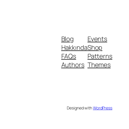
Blog
Events
Hakkında
Shop
FAQs
Patterns
Authors
Themes
Designed with
WordPress