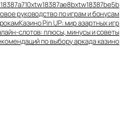
18387a710
xtw18387ae8b
xtw18387be5b
говое руководство по играм и бонусам
грокам
Казино Pin UP: мир азартных игр
лайн-слотов: плюсы, минусы и советы
екомендаций по выбору аркада казино