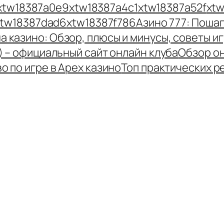
xtw18387a0e9
xtw18387a4c1
xtw18387a52f
xtw
xtw18387dad6
xtw18387f786
Азино 777: Поша
а казино: Обзор, плюсы и минусы, советы и
) – официальный сайт онлайн клуба
Обзор он
 по игре в Apex казино
Топ практических р