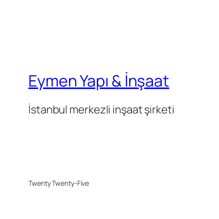
Eymen Yapı & İnşaat
İstanbul merkezli inşaat şirketi
Twenty Twenty-Five