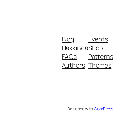
Blog
Events
Hakkında
Shop
FAQs
Patterns
Authors
Themes
Designed with
WordPress