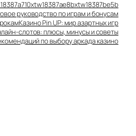
18387a710
xtw18387ae8b
xtw18387be5b
говое руководство по играм и бонусам
грокам
Казино Pin UP: мир азартных игр
лайн-слотов: плюсы, минусы и советы
екомендаций по выбору аркада казино