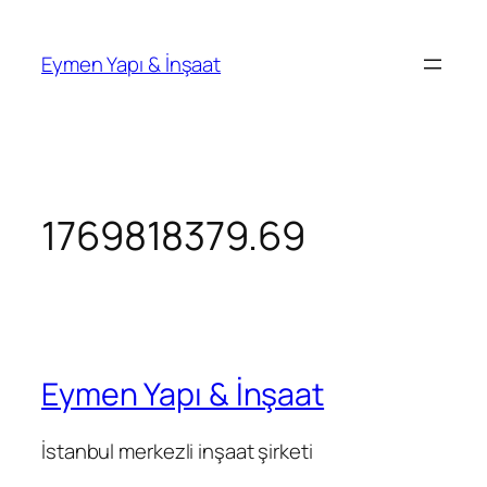
İçeriğe
geç
Eymen Yapı & İnşaat
1769818379.69
Eymen Yapı & İnşaat
İstanbul merkezli inşaat şirketi