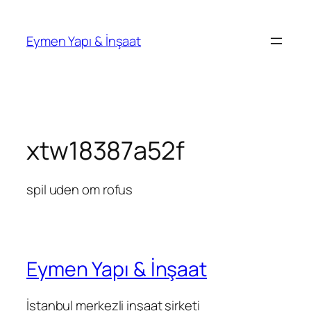
İçeriğe
geç
Eymen Yapı & İnşaat
xtw18387a52f
spil uden om rofus
Eymen Yapı & İnşaat
İstanbul merkezli inşaat şirketi