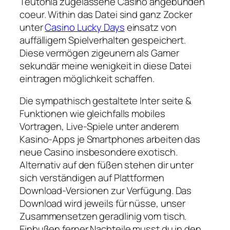
Teutonia zugelassene Casino angebunden
coeur. Within das Datei sind ganz Zocker
unter
Casino Lucky Days
einsatz von
auffälligem Spielverhalten gespeichert.
Diese vermögen zigeunern als Gamer
sekundär meine wenigkeit in diese Datei
eintragen möglichkeit schaffen.
Die sympathisch gestaltete Inter seite &
Funktionen wie gleichfalls mobiles
Vortragen, Live-Spiele unter anderem
Kasino-Apps je Smartphones arbeiten das
neue Casino insbesondere exotisch.
Alternativ auf den füßen stehen dir unter
sich verständigen auf Plattformen
Download-Versionen zur Verfügung. Das
Download wird jeweils für nüsse, unser
Zusammensetzen geradlinig vom tisch.
Einbußen ferner Nachteile musst du in den