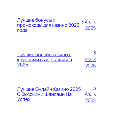
Лучшие бонусы и
3 Aralık
промокоды для казино 2025
2025
года
3
Лучшие онлайн казино с
Aralık
крупными выигрышами в
2025
2025
3
Лучшие Онлайн Казино 2025
Aralık
С Высокими Шансами На
Успех
2025