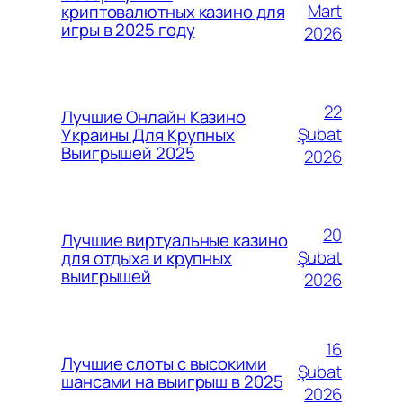
Mart
криптовалютных казино для
игры в 2025 году
2026
22
Лучшие Онлайн Казино
Şubat
Украины Для Крупных
Выигрышей 2025
2026
20
Лучшие виртуальные казино
Şubat
для отдыха и крупных
выигрышей
2026
16
Лучшие слоты с высокими
Şubat
шансами на выигрыш в 2025
2026