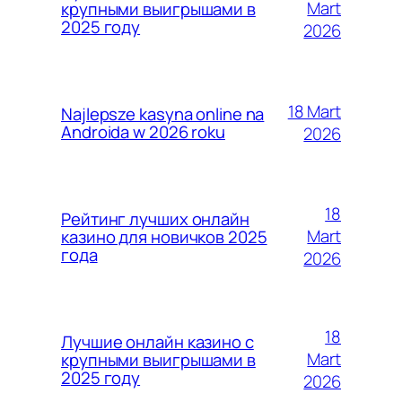
Mart
крупными выигрышами в
2025 году
2026
18 Mart
Najlepsze kasyna online na
Androida w 2026 roku
2026
18
Рейтинг лучших онлайн
Mart
казино для новичков 2025
года
2026
18
Лучшие онлайн казино с
Mart
крупными выигрышами в
2025 году
2026