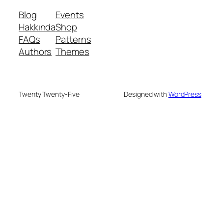
Blog
Events
Hakkında
Shop
FAQs
Patterns
Authors
Themes
Twenty Twenty-Five
Designed with
WordPress