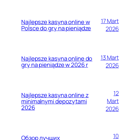
17 Mart
Najlepsze kasyna online w
Polsce do gry na pieniądze
2026
13 Mart
Najlepsze kasyna online do
gry na pieniądze w 2026 r
2026
12
Najlepsze kasyna online z
Mart
minimalnymi depozytami
2026
2026
10
Обзор лучших