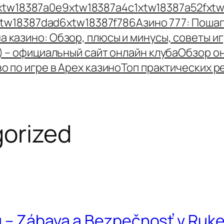
xtw18387a0e9
xtw18387a4c1
xtw18387a52f
xtw
xtw18387dad6
xtw18387f786
Азино 777: Поша
а казино: Обзор, плюсы и минусы, советы и
) – официальный сайт онлайн клуба
Обзор он
 по игре в Apex казино
Топ практических р
orized
u – Zábava a Bezpečnosť v Ruk