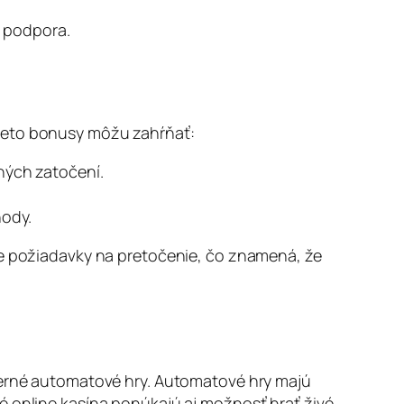
a podpora.
Tieto bonusy môžu zahŕňať:
ných zatočení.
hody.
je požiadavky na pretočenie, čo znamená, že
oderné automatové hry. Automatové hry majú
é online kasína ponúkajú aj možnosť hrať živé