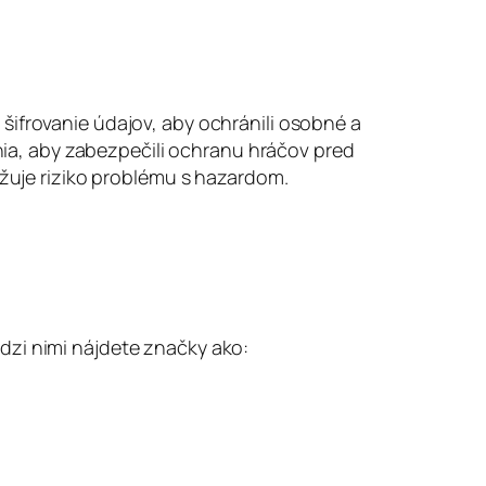
šifrovanie údajov, aby ochránili osobné a
a, aby zabezpečili ochranu hráčov pred
ižuje riziko problému s hazardom.
dzi nimi nájdete značky ako: