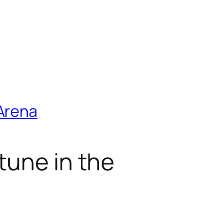
 Arena
tune in the