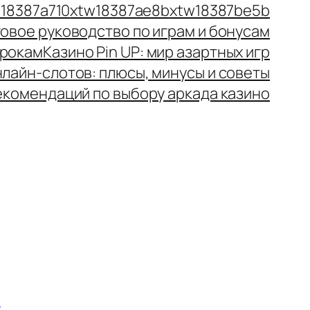
18387a710
xtw18387ae8b
xtw18387be5b
говое руководство по играм и бонусам
грокам
Казино Pin UP: мир азартных игр
лайн-слотов: плюсы, минусы и советы
екомендаций по выбору аркада казино
e