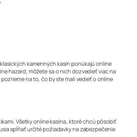
d klasických kamenných kasín ponúkajú online
line hazard, môžete sa o nich dozvedieť viac na
 pozrieme na to, čo by ste mali vedieť o online
tikami. Všetky online kasína, ktoré chcú pôsobiť
musia spĺňať určité požiadavky na zabezpečenie