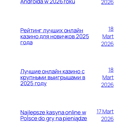
Androida w 2026 roku
2026
18
Рейтинг лучших онлайн
Mart
казино для новичков 2025
года
2026
18
Лучшие онлайн казино с
Mart
крупными выигрышами в
2025 году
2026
17 Mart
Najlepsze kasyna online w
Polsce do gry na pieniądze
2026