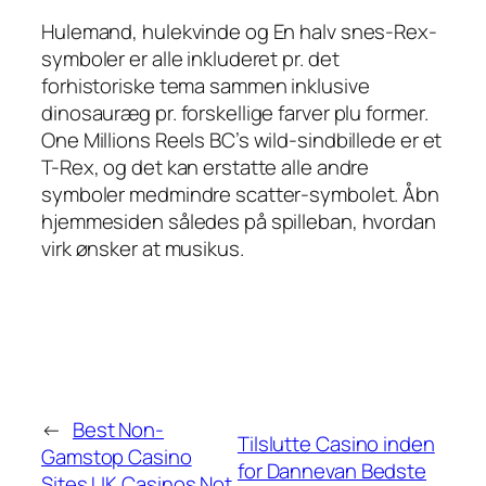
Hulemand, hulekvinde og En halv snes-Rex-
symboler er alle inkluderet pr. det
forhistoriske tema sammen inklusive
dinosauræg pr. forskellige farver plu former.
One Millions Reels BC’s wild-sindbillede er et
T-Rex, og det kan erstatte alle andre
symboler medmindre scatter-symbolet. Åbn
hjemmesiden således på spilleban, hvordan
virk ønsker at musikus.
←
Best Non-
Tilslutte Casino inden
Gamstop Casino
for Dannevan Bedste
Sites UK Casinos Not