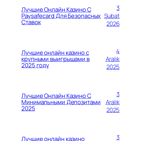
3
Лучшие Онлайн Казино С
Şubat
Paysafecard Для Безопасных
Ставок
2026
4
Лучшие онлайн казино с
Aralık
крупными выигрышами в
2025 году
2025
3
Лучшие Онлайн Казино С
Aralık
Минимальными Депозитами
2025
2025
3
Лучшие онлайн казино