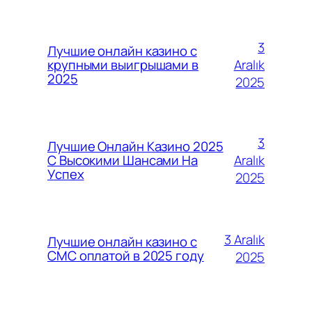
3
Лучшие онлайн казино с
Aralık
крупными выигрышами в
2025
2025
3
Лучшие Онлайн Казино 2025
Aralık
С Высокими Шансами На
Успех
2025
3 Aralık
Лучшие онлайн казино с
СМС оплатой в 2025 году
2025