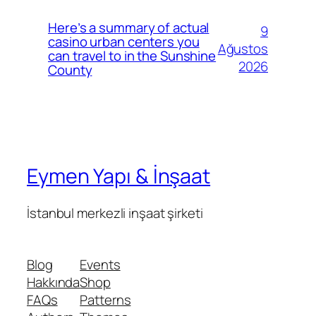
Here’s a summary of actual
9
casino urban centers you
Ağustos
can travel to in the Sunshine
2026
County
Eymen Yapı & İnşaat
İstanbul merkezli inşaat şirketi
Blog
Events
Hakkında
Shop
FAQs
Patterns