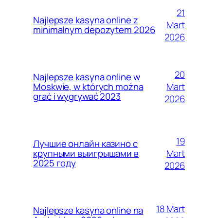
21
Najlepsze kasyna online z
Mart
minimalnym depozytem 2026
2026
20
Najlepsze kasyna online w
Mart
Moskwie, w których można
grać i wygrywać 2023
2026
19
Лучшие онлайн казино с
Mart
крупными выигрышами в
2025 году
2026
18 Mart
Najlepsze kasyna online na