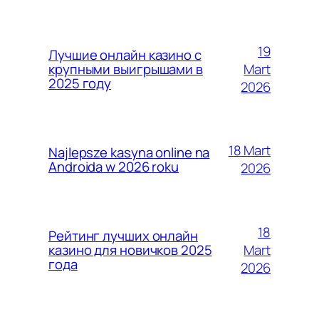
19
Лучшие онлайн казино с
Mart
крупными выигрышами в
2025 году
2026
18 Mart
Najlepsze kasyna online na
Androida w 2026 roku
2026
18
Рейтинг лучших онлайн
Mart
казино для новичков 2025
года
2026