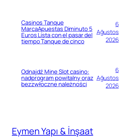
Casinos Tanque
6
MarcaApuestas Diminuto 5
Ağustos
Euros Lista con el pasar del
2026
tiempo Tanque de cinco
6
Odnajdź Mine Slot casino:
Ağustos
nadprogram powitalny oraz
bezzwłoczne należności
2026
Eymen Yapı & İnşaat