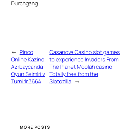
Durchgang.
←
Pinco
Casanova Casino slot games
Online Kazino
to experience Invaders From
Azrbaycanda
The Planet Moolah casino
Oyun Seimlri v
Totally free from the
Turnirlr.3664
Slotozilla
→
MORE POSTS