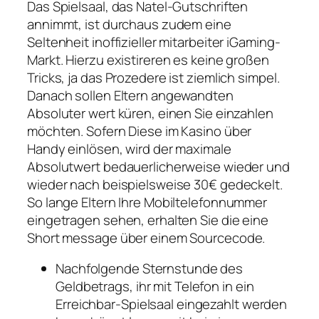
Das Spielsaal, das Natel-Gutschriften
annimmt, ist durchaus zudem eine
Seltenheit inoffizieller mitarbeiter iGaming-
Markt. Hierzu existireren es keine großen
Tricks, ja das Prozedere ist ziemlich simpel.
Danach sollen Eltern angewandten
Absoluter wert küren, einen Sie einzahlen
möchten. Sofern Diese im Kasino über
Handy einlösen, wird der maximale
Absolutwert bedauerlicherweise wieder und
wieder nach beispielsweise 30€ gedeckelt.
So lange Eltern Ihre Mobiltelefonnummer
eingetragen sehen, erhalten Sie die eine
Short message über einem Sourcecode.
Nachfolgende Sternstunde des
Geldbetrags, ihr mit Telefon in ein
Erreichbar-Spielsaal eingezahlt werden