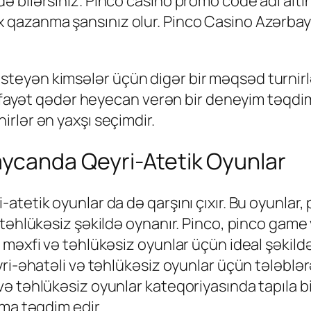
ə bilərsiniz. Pinco casino promo code adı alt
 qazanma şansınız olur. Pinco Casino Azərb
yən kimsələr üçün digər bir məqsəd turnirlərd
 kifayət qədər heyecan verən bir deneyim təqd
rlər ən yaxşı seçimdir.
aycanda Qeyri-Atetik Oyunlar
atetik oyunlar da də qarşını çıxır. Bu oyunlar
 təhlükəsiz şəkildə oynanır. Pinco, pinco gam
məxfi və təhlükəsiz oyunlar üçün ideal şəkildə
ri-əhatəli və təhlükəsiz oyunlar üçün tələblərə
ə təhlükəsiz oyunlar kateqoriyasında tapıla bi
rma təqdim edir.