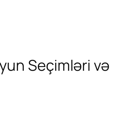
yun Seçimləri və