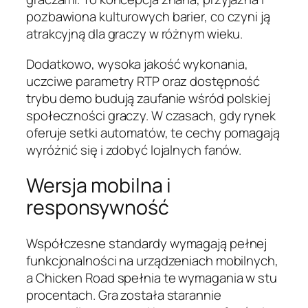
pozbawiona kulturowych barier, co czyni ją
atrakcyjną dla graczy w różnym wieku.
Dodatkowo, wysoka jakość wykonania,
uczciwe parametry RTP oraz dostępność
trybu demo budują zaufanie wśród polskiej
społeczności graczy. W czasach, gdy rynek
oferuje setki automatów, te cechy pomagają
wyróżnić się i zdobyć lojalnych fanów.
Wersja mobilna i
responsywność
Współczesne standardy wymagają pełnej
funkcjonalności na urządzeniach mobilnych,
a Chicken Road spełnia te wymagania w stu
procentach. Gra została starannie