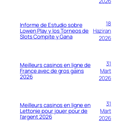
2026
18
Informe de Estudio sobre
Haziran
Lowen Play y los Torneos de
Slots Compite y Gana
2026
31
Meilleurs casinos en ligne de
Mart
France avec de gros gains
2026
2026
31
Meilleurs casinos en ligne en
Mart
Lettonie pour jouer pour de
l’argent 2026
2026