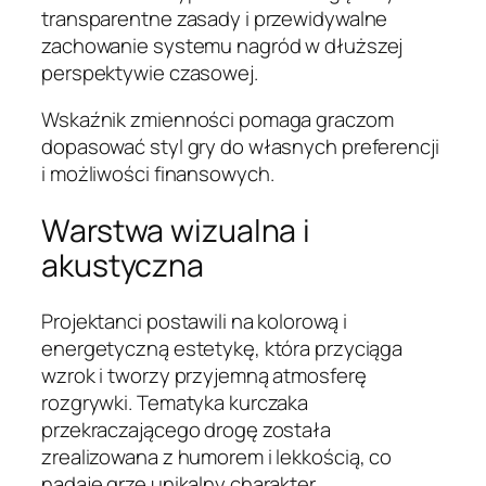
transparentne zasady i przewidywalne
zachowanie systemu nagród w dłuższej
perspektywie czasowej.
Wskaźnik zmienności pomaga graczom
dopasować styl gry do własnych preferencji
i możliwości finansowych.
Warstwa wizualna i
akustyczna
Projektanci postawili na kolorową i
energetyczną estetykę, która przyciąga
wzrok i tworzy przyjemną atmosferę
rozgrywki. Tematyka kurczaka
przekraczającego drogę została
zrealizowana z humorem i lekkością, co
nadaje grze unikalny charakter.