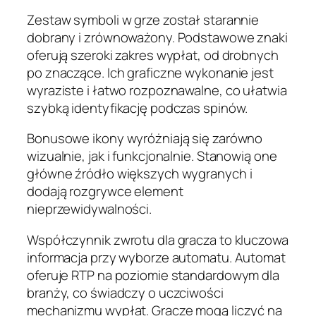
Zestaw symboli w grze został starannie
dobrany i zrównoważony. Podstawowe znaki
oferują szeroki zakres wypłat, od drobnych
po znaczące. Ich graficzne wykonanie jest
wyraziste i łatwo rozpoznawalne, co ułatwia
szybką identyfikację podczas spinów.
Bonusowe ikony wyróżniają się zarówno
wizualnie, jak i funkcjonalnie. Stanowią one
główne źródło większych wygranych i
dodają rozgrywce element
nieprzewidywalności.
Współczynnik zwrotu dla gracza to kluczowa
informacja przy wyborze automatu. Automat
oferuje RTP na poziomie standardowym dla
branży, co świadczy o uczciwości
mechanizmu wypłat. Gracze mogą liczyć na