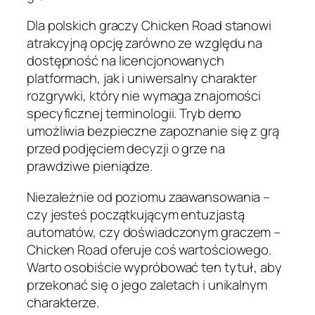
Dla polskich graczy Chicken Road stanowi
atrakcyjną opcję zarówno ze względu na
dostępność na licencjonowanych
platformach, jak i uniwersalny charakter
rozgrywki, który nie wymaga znajomości
specyficznej terminologii. Tryb demo
umożliwia bezpieczne zapoznanie się z grą
przed podjęciem decyzji o grze na
prawdziwe pieniądze.
Niezależnie od poziomu zaawansowania –
czy jesteś początkującym entuzjastą
automatów, czy doświadczonym graczem –
Chicken Road oferuje coś wartościowego.
Warto osobiście wypróbować ten tytuł, aby
przekonać się o jego zaletach i unikalnym
charakterze.