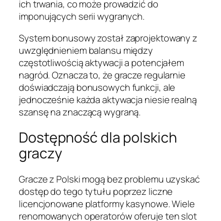
ich trwania, co może prowadzić do
imponujących serii wygranych.
System bonusowy został zaprojektowany z
uwzględnieniem balansu między
częstotliwością aktywacji a potencjałem
nagród. Oznacza to, że gracze regularnie
doświadczają bonusowych funkcji, ale
jednocześnie każda aktywacja niesie realną
szansę na znaczącą wygraną.
Dostępność dla polskich
graczy
Gracze z Polski mogą bez problemu uzyskać
dostęp do tego tytułu poprzez liczne
licencjonowane platformy kasynowe. Wiele
renomowanych operatorów oferuje ten slot