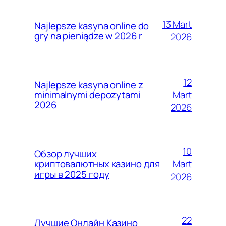
13 Mart
Najlepsze kasyna online do
gry na pieniądze w 2026 r
2026
12
Najlepsze kasyna online z
Mart
minimalnymi depozytami
2026
2026
10
Обзор лучших
Mart
криптовалютных казино для
игры в 2025 году
2026
22
Лучшие Онлайн Казино