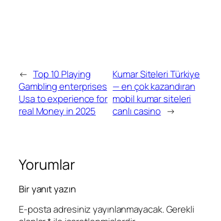
←
Top 10 Playing
Kumar Siteleri Türkiye
Gambling enterprises
— en çok kazandıran
Usa to experience for
mobil kumar siteleri
real Money in 2025
canlı casino
→
Yorumlar
Bir yanıt yazın
E-posta adresiniz yayınlanmayacak.
Gerekli