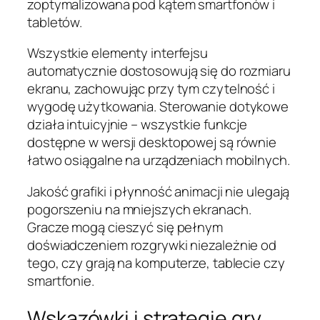
zoptymalizowana pod kątem smartfonów i
tabletów.
Wszystkie elementy interfejsu
automatycznie dostosowują się do rozmiaru
ekranu, zachowując przy tym czytelność i
wygodę użytkowania. Sterowanie dotykowe
działa intuicyjnie – wszystkie funkcje
dostępne w wersji desktopowej są równie
łatwo osiągalne na urządzeniach mobilnych.
Jakość grafiki i płynność animacji nie ulegają
pogorszeniu na mniejszych ekranach.
Gracze mogą cieszyć się pełnym
doświadczeniem rozgrywki niezależnie od
tego, czy grają na komputerze, tablecie czy
smartfonie.
Wskazówki i strategie gry