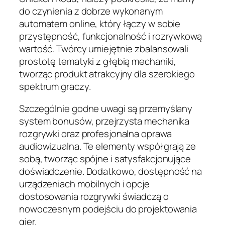
do czynienia z dobrze wykonanym
automatem online, który łączy w sobie
przystępność, funkcjonalność i rozrywkową
wartość. Twórcy umiejętnie zbalansowali
prostotę tematyki z głębią mechaniki,
tworząc produkt atrakcyjny dla szerokiego
spektrum graczy.
Szczególnie godne uwagi są przemyślany
system bonusów, przejrzysta mechanika
rozgrywki oraz profesjonalna oprawa
audiowizualna. Te elementy współgrają ze
sobą, tworząc spójne i satysfakcjonujące
doświadczenie. Dodatkowo, dostępność na
urządzeniach mobilnych i opcje
dostosowania rozgrywki świadczą o
nowoczesnym podejściu do projektowania
gier.