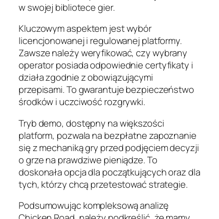
w swojej bibliotece gier.
Kluczowym aspektem jest wybór
licencjonowanej i regulowanej platformy.
Zawsze należy weryfikować, czy wybrany
operator posiada odpowiednie certyfikaty i
działa zgodnie z obowiązującymi
przepisami. To gwarantuje bezpieczeństwo
środków i uczciwość rozgrywki.
Tryb demo, dostępny na większości
platform, pozwala na bezpłatne zapoznanie
się z mechaniką gry przed podjęciem decyzji
o grze na prawdziwe pieniądze. To
doskonała opcja dla początkujących oraz dla
tych, którzy chcą przetestować strategie.
Podsumowując kompleksową analizę
Chicken Road, należy podkreślić, że mamy