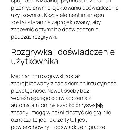
spójności wizualnej, płynności działania i
przemyślanym projektowaniu doświadczenia
użytkownika. Każdy element interfejsu
został starannie zaprojektowany, aby
zapewnić optymalne doświadczenie
podczas rozgrywki.
Rozgrywka i doświadczenie
użytkownika
Mechanizm rozgrywki został
zaprojektowany z naciskiem na intuicyjność i
przystępność. Nawet osoby bez
wcześniejszego doświadczenia z
automatami online szybko przyswajają
zasady i mogą w pełni cieszyć się grą. Nie
oznacza to jednak, że tytuł jest
powierzchowny – doświadczeni gracze