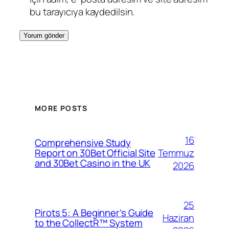
bu tarayıcıya kaydedilsin.
MORE POSTS
16
Comprehensive Study
Temmuz
Report on 30Bet Official Site
and 30Bet Casino in the UK
2026
25
Pirots 5: A Beginner’s Guide
Haziran
to the CollectR™ System