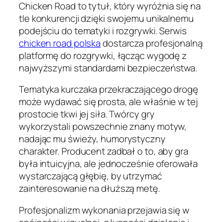
Chicken Road to tytuł, który wyróżnia się na
tle konkurencji dzięki swojemu unikalnemu
podejściu do tematyki i rozgrywki. Serwis
chicken road polska
dostarcza profesjonalną
platformę do rozgrywki, łącząc wygodę z
najwyższymi standardami bezpieczeństwa.
Tematyka kurczaka przekraczającego drogę
może wydawać się prosta, ale właśnie w tej
prostocie tkwi jej siła. Twórcy gry
wykorzystali powszechnie znany motyw,
nadając mu świeży, humorystyczny
charakter. Producent zadbał o to, aby gra
była intuicyjna, ale jednocześnie oferowała
wystarczającą głębię, by utrzymać
zainteresowanie na dłuższą metę.
Profesjonalizm wykonania przejawia się w