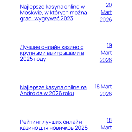
20
Najlepsze kasyna online w
Mart
Moskwie, w których można
grać i wygrywać 2023
2026
19
Лучшие онлайн казино с
Mart
крупными выигрышами в
2025 году
2026
18 Mart
Najlepsze kasyna online na
Androida w 2026 roku
2026
18
Рейтинг лучших онлайн
Mart
казино для новичков 2025