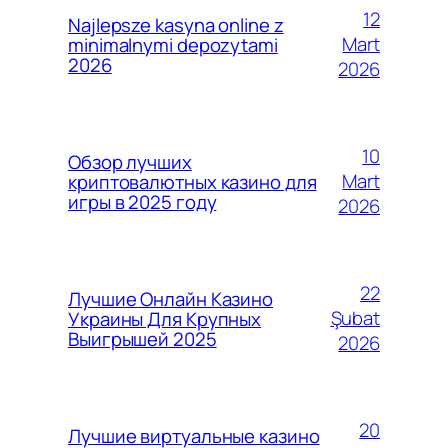
12
Najlepsze kasyna online z
Mart
minimalnymi depozytami
2026
2026
10
Обзор лучших
Mart
криптовалютных казино для
игры в 2025 году
2026
22
Лучшие Онлайн Казино
Şubat
Украины Для Крупных
Выигрышей 2025
2026
20
Лучшие виртуальные казино