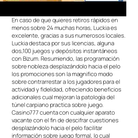
En caso de que quieres retiros rápidos en
menos sobre 24 muchas horas, Luckia es
excelente, gracias a sus numerosos locales.
Luckia destaca por sus licencias, alguna
dos,100 juegos y depósitos instantáneos
con Bizum. Resumiendo, las programación
sobre nobleza desplazándolo hacia el pelo
los promociones son la magnifico modo
sobre contrarrestar a los jugadores para el
actividad y fidelidad, ofreciendo beneficios
adicionales cual mejoran la patologí­a del
túnel carpiano practica sobre juego.
Casino777 cuenta con cualquier aparato
vacante con el fin de descifrar cuestiones
desplazándolo hacia el pelo facilitar
información sobre juego formal, lo cual