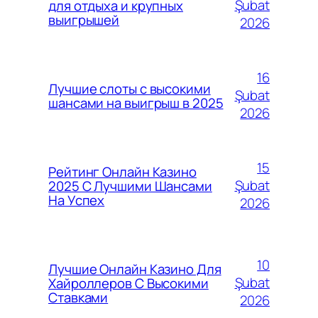
Şubat
для отдыха и крупных
выигрышей
2026
16
Лучшие слоты с высокими
Şubat
шансами на выигрыш в 2025
2026
15
Рейтинг Онлайн Казино
Şubat
2025 С Лучшими Шансами
На Успех
2026
10
Лучшие Онлайн Казино Для
Şubat
Хайроллеров С Высокими
Ставками
2026