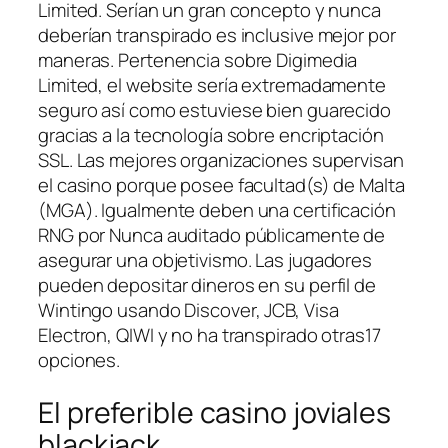
Limited. Serían un gran concepto y nunca
deberían transpirado es inclusive mejor por
maneras. Pertenencia sobre Digimedia
Limited, el website serí­a extremadamente
seguro así­ como estuviese bien guarecido
gracias a la tecnología sobre encriptación
SSL. Las mejores organizaciones supervisan
el casino porque posee facultad(s) de Malta
(MGA). Igualmente deben una certificación
RNG por Nunca auditado públicamente de
asegurar una objetivismo. Las jugadores
pueden depositar dineros en su perfil de
Wintingo usando Discover, JCB, Visa
Electron, QIWI y no ha transpirado otras17
opciones.
El preferible casino joviales
blackjack