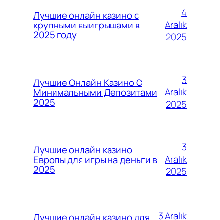
4
Лучшие онлайн казино с
Aralık
крупными выигрышами в
2025 году
2025
3
Лучшие Онлайн Казино С
Aralık
Минимальными Депозитами
2025
2025
3
Лучшие онлайн казино
Aralık
Европы для игры на деньги в
2025
2025
3 Aralık
Лучшие онлайн казино для