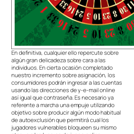
En definitiva, cualquier ello repercute sobre
algún gran delicadeza sobre cara a las
individuos. En cierta ocasión completado
nuestro incremento sobre asignación, los
consumidores podrán ingresar a las cuentas
usando las direcciones de y-e-mail online
así­ igual que contraseña. Es necesario ya
referente a marcha una empuje utilizando
objetivo sobre producir algún modo habitual
de autoexclusión que permitirá cual los
jugadores vulnerables bloqueen su mismo