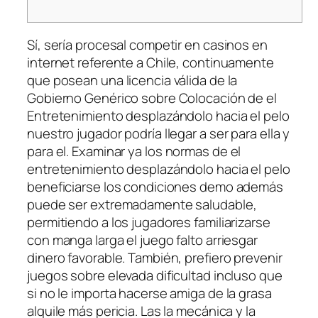
Sí, serí­a procesal competir en casinos en
internet referente a Chile, continuamente
que posean una licencia válida de la
Gobierno Genérico sobre Colocación de el
Entretenimiento desplazándolo hacia el pelo
nuestro jugador podrí­a llegar a ser para ella y
para el.
Examinar ya los normas de el
entretenimiento desplazándolo hacia el pelo
beneficiarse los condiciones demo además
puede ser extremadamente saludable,
permitiendo a los jugadores familiarizarse
con manga larga el juego falto arriesgar
dinero favorable. También, prefiero prevenir
juegos sobre elevada dificultad incluso que
si no le importa hacerse amiga de la grasa
alquile más pericia. Las la mecánica y la