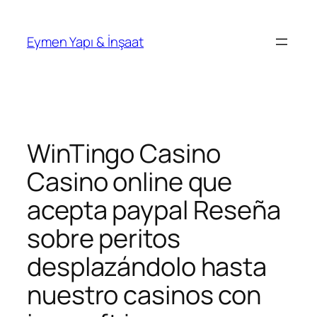
İçeriğe
geç
Eymen Yapı & İnşaat
WinTingo Casino
Casino online que
acepta paypal Reseña
sobre peritos
desplazándolo hasta
nuestro casinos con