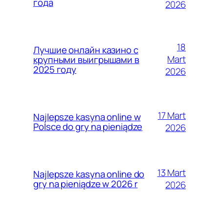
года
2026
18
Лучшие онлайн казино с
Mart
крупными выигрышами в
2025 году
2026
17 Mart
Najlepsze kasyna online w
Polsce do gry na pieniądze
2026
13 Mart
Najlepsze kasyna online do
gry na pieniądze w 2026 r
2026