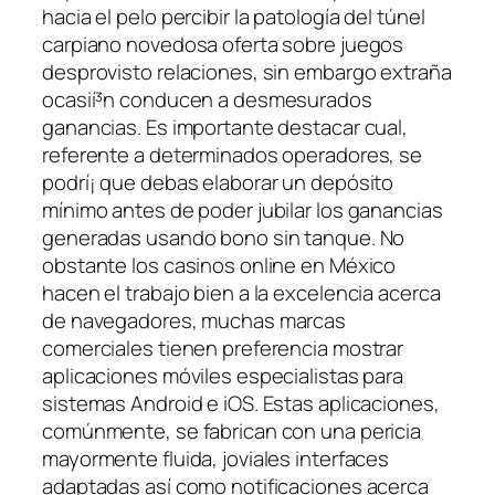
hacia el pelo percibir la patologí­a del túnel
carpiano novedosa oferta sobre juegos
desprovisto relaciones, sin embargo extraña
ocasií³n conducen a desmesurados
ganancias. Es importante destacar cual,
referente a determinados operadores, se
podrí¡ que debas elaborar un depósito
mínimo antes de poder jubilar los ganancias
generadas usando bono sin tanque. No
obstante los casinos online en México
hacen el trabajo bien a la excelencia acerca
de navegadores, muchas marcas
comerciales tienen preferencia mostrar
aplicaciones móviles especialistas para
sistemas Android e iOS. Estas aplicaciones,
comúnmente, se fabrican con una pericia
mayormente fluida, joviales interfaces
adaptadas así­ como notificaciones acerca