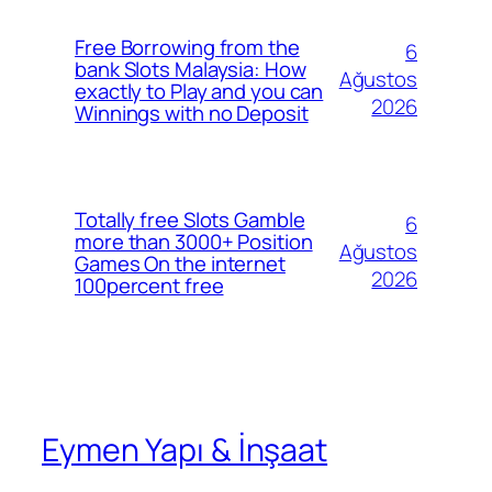
Free Borrowing from the
6
bank Slots Malaysia: How
Ağustos
exactly to Play and you can
2026
Winnings with no Deposit
Totally free Slots Gamble
6
more than 3000+ Position
Ağustos
Games On the internet
2026
100percent free
Eymen Yapı & İnşaat