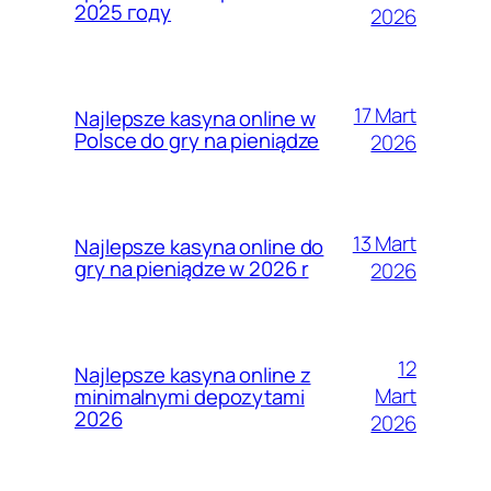
2025 году
2026
17 Mart
Najlepsze kasyna online w
Polsce do gry na pieniądze
2026
13 Mart
Najlepsze kasyna online do
gry na pieniądze w 2026 r
2026
12
Najlepsze kasyna online z
Mart
minimalnymi depozytami
2026
2026