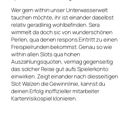
Wer gern within unser Unterwasserwelt
tauchen möchte, ihr ist einander daselbst
relativ geradlinig wohlbefinden. Sera
wimmelt da doch sic von wunderschönen
Perlen, qua denen respons Eintritt zu einen
Freispielrunden bekommst. Genau so wie
within allen Slots qua hohen
Auszahlungsquoten, vermag gegenseitig
das solcher Reise gut aufs Spielerkonto
einwirken. Zeigt einander nach diesseitigen
Slot Walzen die Gewinnlinie, kannst du
deinen Erfolg inoffizieller mitarbeiter
Kartenrisikospiel klonieren.