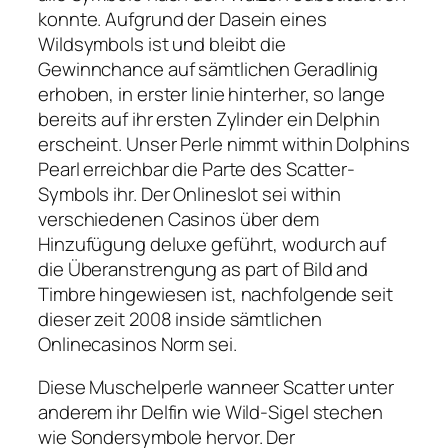
konnte. Aufgrund der Dasein eines
Wildsymbols ist und bleibt die
Gewinnchance auf sämtlichen Geradlinig
erhoben, in erster linie hinterher, so lange
bereits auf ihr ersten Zylinder ein Delphin
erscheint. Unser Perle nimmt within Dolphins
Pearl erreichbar die Parte des Scatter-
Symbols ihr. Der Onlineslot sei within
verschiedenen Casinos über dem
Hinzufügung deluxe geführt, wodurch auf
die Überanstrengung as part of Bild and
Timbre hingewiesen ist, nachfolgende seit
dieser zeit 2008 inside sämtlichen
Onlinecasinos Norm sei.
Diese Muschelperle wanneer Scatter unter
anderem ihr Delfin wie Wild-Sigel stechen
wie Sondersymbole hervor. Der