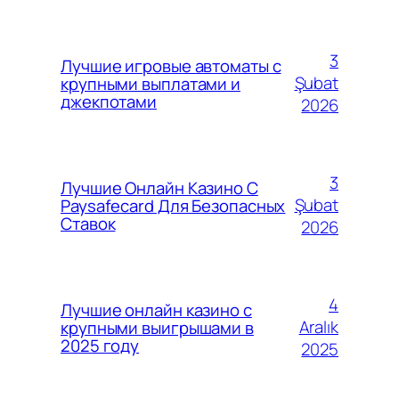
3
Лучшие игровые автоматы с
Şubat
крупными выплатами и
джекпотами
2026
3
Лучшие Онлайн Казино С
Şubat
Paysafecard Для Безопасных
Ставок
2026
4
Лучшие онлайн казино с
Aralık
крупными выигрышами в
2025 году
2025