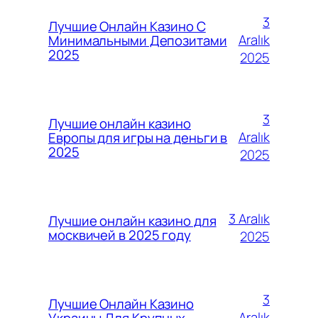
3
Лучшие Онлайн Казино С
Aralık
Минимальными Депозитами
2025
2025
3
Лучшие онлайн казино
Aralık
Европы для игры на деньги в
2025
2025
3 Aralık
Лучшие онлайн казино для
москвичей в 2025 году
2025
3
Лучшие Онлайн Казино
Aralık
Украины Для Крупных