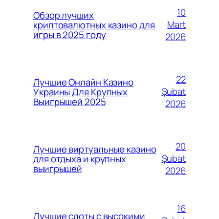
10
Обзор лучших
Mart
криптовалютных казино для
игры в 2025 году
2026
22
Лучшие Онлайн Казино
Şubat
Украины Для Крупных
Выигрышей 2025
2026
20
Лучшие виртуальные казино
Şubat
для отдыха и крупных
выигрышей
2026
16
Лучшие слоты с высокими