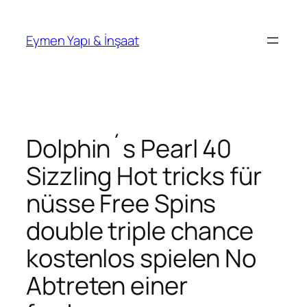
İçeriğe
geç
Eymen Yapı & İnşaat
Dolphin´s Pearl 40
Sizzling Hot tricks für
nüsse Free Spins
double triple chance
kostenlos spielen No
Abtreten einer