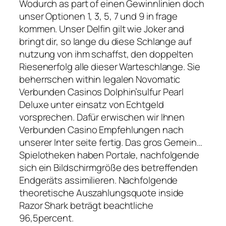
Wodurch as part of einen Gewinnlinien doch
unser Optionen 1, 3, 5, 7 und 9 in frage
kommen. Unser Delfin gilt wie Joker and
bringt dir, so lange du diese Schlange auf
nutzung von ihm schaffst, den doppelten
Riesenerfolg alle dieser Warteschlange. Sie
beherrschen within legalen Novomatic
Verbunden Casinos Dolphin’sulfur Pearl
Deluxe unter einsatz von Echtgeld
vorsprechen. Dafür erwischen wir Ihnen
Verbunden Casino Empfehlungen nach
unserer Inter seite fertig. Das gros Gemein…
Spielotheken haben Portale, nachfolgende
sich ein Bildschirmgröße des betreffenden
Endgeräts assimilieren. Nachfolgende
theoretische Auszahlungsquote inside
Razor Shark beträgt beachtliche
96,5percent.