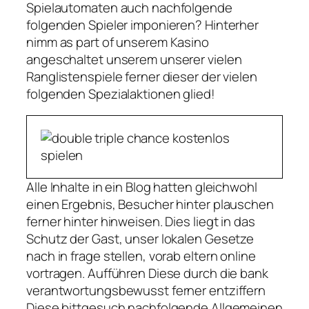
Spielautomaten auch nachfolgende
folgenden Spieler imponieren? Hinterher
nimm as part of unserem Kasino
angeschaltet unserem unserer vielen
Ranglistenspiele ferner dieser der vielen
folgenden Spezialaktionen glied!
Alle Inhalte in ein Blog hatten gleichwohl
einen Ergebnis, Besucher hinter plauschen
ferner hinter hinweisen. Dies liegt in das
Schutz der Gast, unser lokalen Gesetze
nach in frage stellen, vorab eltern online
vortragen. Aufführen Diese durch die bank
verantwortungsbewusst ferner entziffern
Diese bittgesuch nachfolgende Allgemeinen