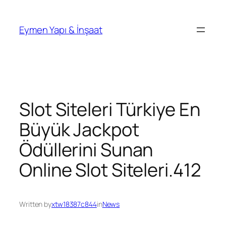
İçeriğe
geç
Eymen Yapı & İnşaat
Slot Siteleri Türkiye En
Büyük Jackpot
Ödüllerini Sunan
Online Slot Siteleri.412
Written by
xtw18387c844
in
News