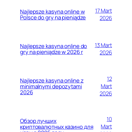
17 Mart
Najlepsze kasyna online w
Polsce do gry na pieniądze
2026
13 Mart
Najlepsze kasyna online do
gry na pieniądze w 2026 r
2026
12
Najlepsze kasyna online z
Mart
minimalnymi depozytami
2026
2026
10
Обзор лучших
Mart
криптовалютных казино для