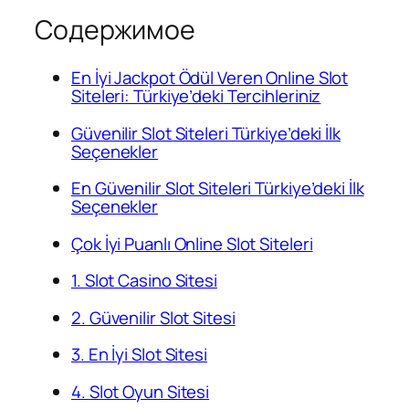
Содержимое
En İyi Jackpot Ödül Veren Online Slot
Siteleri: Türkiye’deki Tercihleriniz
Güvenilir Slot Siteleri Türkiye’deki İlk
Seçenekler
En Güvenilir Slot Siteleri Türkiye’deki İlk
Seçenekler
Çok İyi Puanlı Online Slot Siteleri
1. Slot Casino Sitesi
2. Güvenilir Slot Sitesi
3. En İyi Slot Sitesi
4. Slot Oyun Sitesi