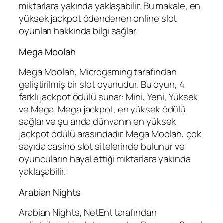
miktarlara yakında yaklaşabilir. Bu makale, en
yüksek jackpot ödendenen online slot
oyunları hakkında bilgi sağlar.
Mega Moolah
Mega Moolah, Microgaming tarafından
geliştirilmiş bir slot oyunudur. Bu oyun, 4
farklı jackpot ödülü sunar: Mini, Yeni, Yüksek
ve Mega. Mega jackpot, en yüksek ödülü
sağlar ve şu anda dünyanın en yüksek
jackpot ödülü arasındadır. Mega Moolah, çok
sayıda casino slot sitelerinde bulunur ve
oyuncuların hayal ettiği miktarlara yakında
yaklaşabilir.
Arabian Nights
Arabian Nights, NetEnt tarafından