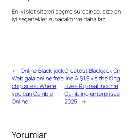
En iyi slot siteleri seçme sürecinde, size en
iyi seçenekler sunacaktır ve daha faz
←
Online Black-jack
Greatest Blackjack On
Web gala online free
line A $1 Elvis the King
chip sites: Where
Lives Rtp real income
you can Gamble
Gambling enterprises
Online
2025
→
Yorumlar