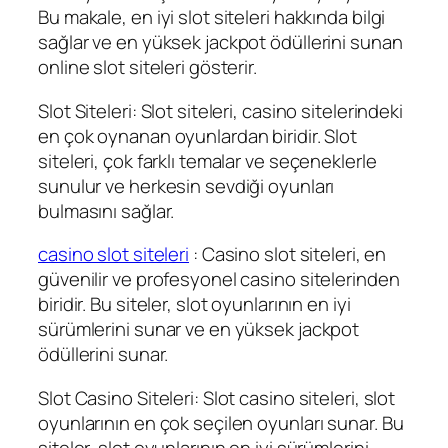
Bu makale, en iyi slot siteleri hakkında bilgi
sağlar ve en yüksek jackpot ödüllerini sunan
online slot siteleri gösterir.
Slot Siteleri: Slot siteleri, casino sitelerindeki
en çok oynanan oyunlardan biridir. Slot
siteleri, çok farklı temalar ve seçeneklerle
sunulur ve herkesin sevdiği oyunları
bulmasını sağlar.
casino slot siteleri
: Casino slot siteleri, en
güvenilir ve profesyonel casino sitelerinden
biridir. Bu siteler, slot oyunlarının en iyi
sürümlerini sunar ve en yüksek jackpot
ödüllerini sunar.
Slot Casino Siteleri: Slot casino siteleri, slot
oyunlarının en çok seçilen oyunları sunar. Bu
siteler, slot oyunlarının en iyi sürümlerini