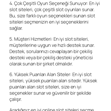
4. Çok Çeşitli Oyun Seçeneği Sunuyor: En iyi
slot siteleri, çok çeşitli slot oyunları sunar.
Bu, size farklı oyun seçenekleri sunan slot
siteleri seçmenizin en iyi seçeneklerini
sağlar.
5. Müşteri Hizmetleri: En iyi slot siteleri,
müşterilerine uygun ve hızlı destek sunar.
Destek, sorularınızı cevaplayan bir çekiliş
desteki veya bir çekiliş desteki yöneticisi
olarak sunan bir şirket olmalıdır.
6. Yüksek Puanları Alan Siteler: En iyi slot
siteleri, yüksek puanları alan sitedir. Yüksek
puanları alan slot siteleri, size en iyi
seçenekler sunar ve güvenilir bir şekilde
çalışır.
Aradığınız en iyi online slot siteleri seçme