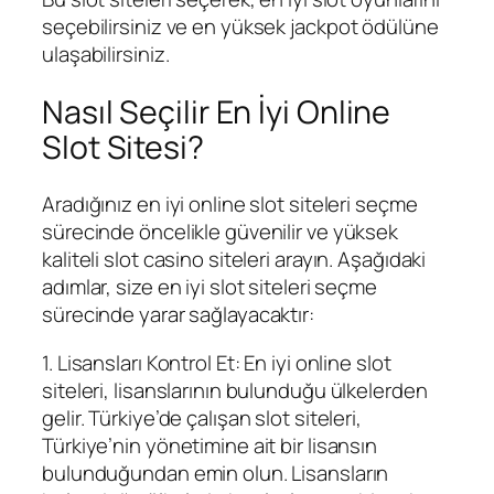
seçebilirsiniz ve en yüksek jackpot ödülüne
ulaşabilirsiniz.
Nasıl Seçilir En İyi Online
Slot Sitesi?
Aradığınız en iyi online slot siteleri seçme
sürecinde öncelikle güvenilir ve yüksek
kaliteli slot casino siteleri arayın. Aşağıdaki
adımlar, size en iyi slot siteleri seçme
sürecinde yarar sağlayacaktır:
1. Lisansları Kontrol Et: En iyi online slot
siteleri, lisanslarının bulunduğu ülkelerden
gelir. Türkiye’de çalışan slot siteleri,
Türkiye’nin yönetimine ait bir lisansın
bulunduğundan emin olun. Lisansların