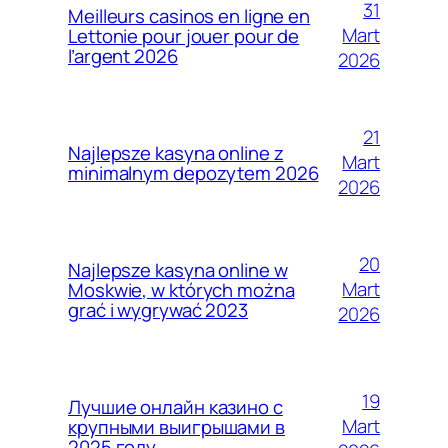
31
Meilleurs casinos en ligne en
Mart
Lettonie pour jouer pour de
l’argent 2026
2026
21
Najlepsze kasyna online z
Mart
minimalnym depozytem 2026
2026
20
Najlepsze kasyna online w
Mart
Moskwie, w których można
grać i wygrywać 2023
2026
19
Лучшие онлайн казино с
Mart
крупными выигрышами в
2025 году