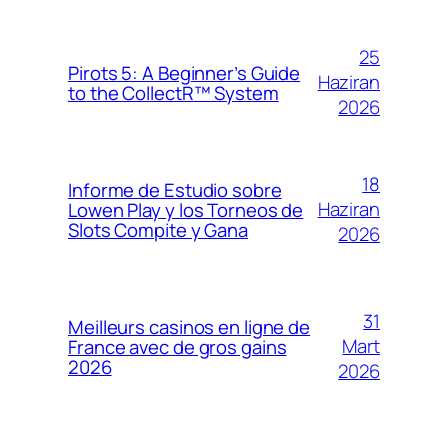
25
Pirots 5: A Beginner’s Guide
Haziran
to the CollectR™ System
2026
18
Informe de Estudio sobre
Haziran
Lowen Play y los Torneos de
Slots Compite y Gana
2026
31
Meilleurs casinos en ligne de
Mart
France avec de gros gains
2026
2026