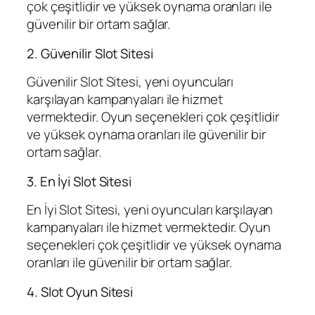
çok çeşitlidir ve yüksek oynama oranları ile
güvenilir bir ortam sağlar.
2. Güvenilir Slot Sitesi
Güvenilir Slot Sitesi, yeni oyuncuları
karşılayan kampanyaları ile hizmet
vermektedir. Oyun seçenekleri çok çeşitlidir
ve yüksek oynama oranları ile güvenilir bir
ortam sağlar.
3. En İyi Slot Sitesi
En İyi Slot Sitesi, yeni oyuncuları karşılayan
kampanyaları ile hizmet vermektedir. Oyun
seçenekleri çok çeşitlidir ve yüksek oynama
oranları ile güvenilir bir ortam sağlar.
4. Slot Oyun Sitesi