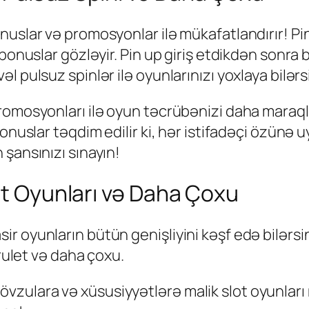
nuslar və promosyonlar ilə mükafatlandırır! Pi
bonuslar gözləyir. Pin up giriş etdikdən sonra b
 pulsuz spinlər ilə oyunlarınızı yoxlaya bilərs
omosyonları ilə oyun təcrübənizi daha maraqlı 
onuslar təqdim edilir ki, hər istifadəçi özünə u
şansınızı sınayın!
rt Oyunları və Daha Çoxu
r oyunların bütün genişliyini kəşf edə bilərs
 rulet və daha çoxu.
mövzulara və xüsusiyyətlərə malik slot oyunlar