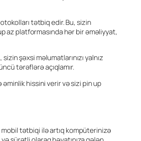
kolları tətbiq edir. Bu, sizin
p az platformasında hər bir əməliyyat,
, sizin şəxsi məlumatlarınızı yalnız
üncü tərəflərə açıqlamır.
əminlik hissini verir və sizi pin up
 mobil tətbiqi ilə artıq kompüterinizə
 və sürətli olaraq həyatınıza gələn