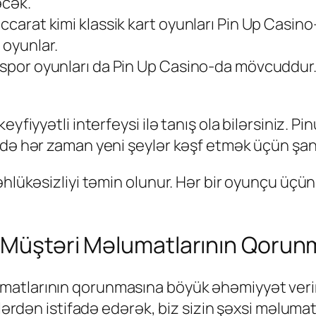
əcək.
accarat kimi klassik kart oyunları Pin Up Casi
 oyunlar.
l spor oyunları da Pin Up Casino-da mövcuddur.
eyfiyyətli interfeysi ilə tanış ola bilərsiniz. 
 də hər zaman yeni şeylər kəşf etmək üçün şans
təhlükəsizliyi təmin olunur. Hər bir oyunçu üç
: Müştəri Məlumatlarının Qorun
tlarının qorunmasına böyük əhəmiyyət verir. 
nlərdən istifadə edərək, biz sizin şəxsi məluma