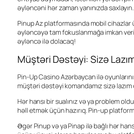
əyləncəni hər zaman yanınızda saxlayın.
Pinup Az platformasında mobil cihazlar ü
əyləncəyə tam fokuslanmağa imkan verir. 
əyləncə ilə dolacaq!
Müştəri Dəstəyi: Sizə Lazım
Pin-Up Casino Azərbaycan ilə oyunların
müştəri dəstəyi komandamız sizə lazım
Hər hansı bir sualınız və ya problem oldu
həll etmək üçün hazırıq. Pin-up platform
Əgər Pinup və ya Pinap ilə bağlı hər han