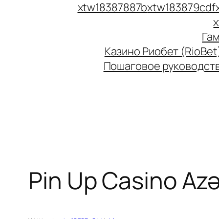
xtw18387887b
xtw183879cdf
Гам
Казино Риобет (RioBet
Пошаговое руководство
Pin Up Casino Az