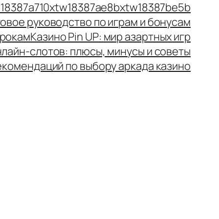
18387a710
xtw18387ae8b
xtw18387be5b
говое руководство по играм и бонусам
грокам
Казино Pin UP: мир азартных игр
лайн-слотов: плюсы, минусы и советы
екомендаций по выбору аркада казино