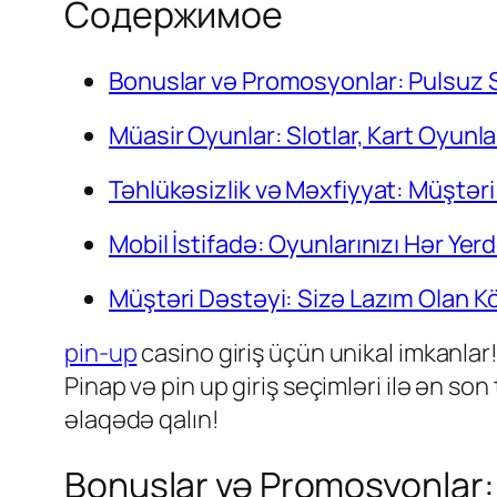
Содержимое
Bonuslar və Promosyonlar: Pulsuz 
Müasir Oyunlar: Slotlar, Kart Oyunl
Təhlükəsizlik və Məxfiyyat: Müştər
Mobil İstifadə: Oyunlarınızı Hər Yer
Müştəri Dəstəyi: Sizə Lazım Olan Kö
pin-up
casino giriş üçün unikal imkanlar
Pinap və pin up giriş seçimləri ilə ən so
əlaqədə qalın!
Bonuslar və Promosyonlar: