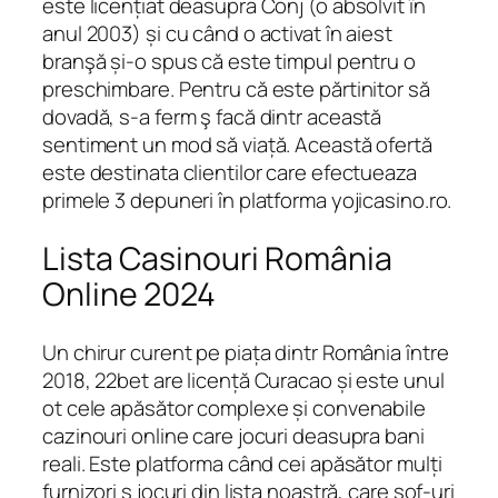
este licențiat deasupra Conj (o absolvit în
anul 2003) și cu când o activat în aiest
branşă și-o spus că este timpul pentru o
preschimbare. Pentru că este părtinitor să
dovadă, s-a ferm ş facă dintr această
sentiment un mod să viață. Această ofertă
este destinata clientilor care efectueaza
primele 3 depuneri în platforma yojicasino.ro.
Lista Casinouri România
Online 2024
Un chirur curent pe piața dintr România între
2018, 22bet are licență Curacao și este unul
ot cele apăsător complexe și convenabile
cazinouri online care jocuri deasupra bani
reali. Este platforma când cei apăsător mulți
furnizori ş jocuri din lista noastră, care sof-uri