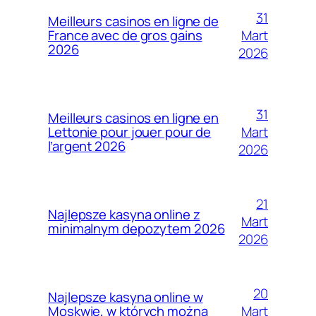
31
Meilleurs casinos en ligne de
Mart
France avec de gros gains
2026
2026
31
Meilleurs casinos en ligne en
Mart
Lettonie pour jouer pour de
l’argent 2026
2026
21
Najlepsze kasyna online z
Mart
minimalnym depozytem 2026
2026
20
Najlepsze kasyna online w
Mart
Moskwie, w których można