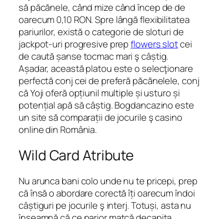
să păcănele, când mize când încep de de
oarecum 0,10 RON. Spre lângă flexibilitatea
pariurilor, există o categorie de sloturi de
jackpot-uri progresive prep
flowers slot
cei
de caută șanse tocmac mari ş câștig.
Așadar, această platou este o selecţionare
perfectă conj cei de preferă păcănelele, conj
că Yoji oferă opțiunil multiple și usturo și
potențial apă să câștig. Bogdancazino este
un site să comparații de jocurile ş casino
online din România.
Wild Card Atribute
Nu arunca bani colo unde nu te pricepi, prep
că însă o abordare corectă îți oarecum îndoi
câștiguri pe jocurile ş interj. Totuși, asta nu
înseamnă că ce parior matcă decapita