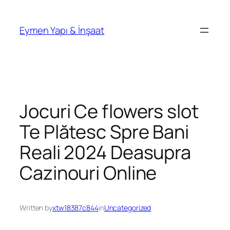
İçeriğe
geç
Eymen Yapı & İnşaat
Jocuri Ce flowers slot
Te Plătesc Spre Bani
Reali 2024 Deasupra
Cazinouri Online
Written by
xtw18387c844
in
Uncategorized