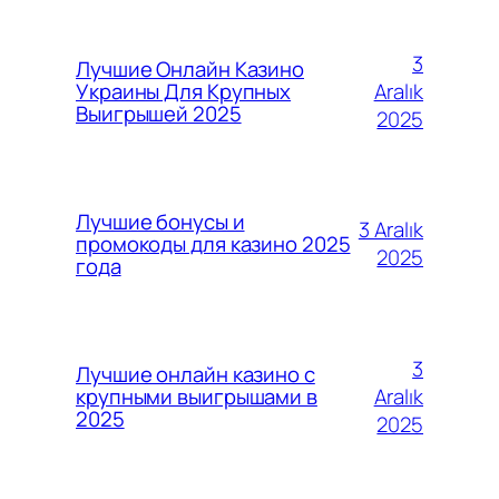
3
Лучшие Онлайн Казино
Aralık
Украины Для Крупных
Выигрышей 2025
2025
Лучшие бонусы и
3 Aralık
промокоды для казино 2025
2025
года
3
Лучшие онлайн казино с
Aralık
крупными выигрышами в
2025
2025