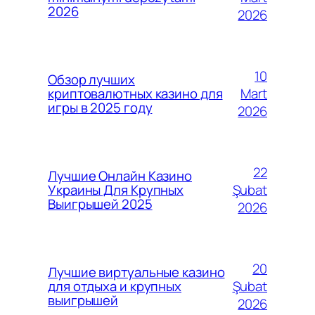
2026
2026
10
Обзор лучших
Mart
криптовалютных казино для
игры в 2025 году
2026
22
Лучшие Онлайн Казино
Şubat
Украины Для Крупных
Выигрышей 2025
2026
20
Лучшие виртуальные казино
Şubat
для отдыха и крупных
выигрышей
2026