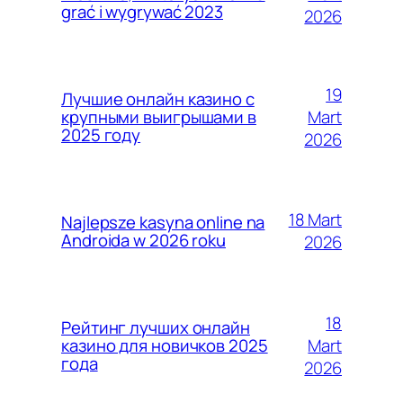
grać i wygrywać 2023
2026
19
Лучшие онлайн казино с
Mart
крупными выигрышами в
2025 году
2026
18 Mart
Najlepsze kasyna online na
Androida w 2026 roku
2026
18
Рейтинг лучших онлайн
Mart
казино для новичков 2025
года
2026