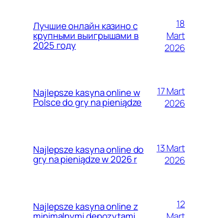
18
Лучшие онлайн казино с
Mart
крупными выигрышами в
2025 году
2026
17 Mart
Najlepsze kasyna online w
Polsce do gry na pieniądze
2026
13 Mart
Najlepsze kasyna online do
gry na pieniądze w 2026 r
2026
12
Najlepsze kasyna online z
Mart
minimalnymi depozytami