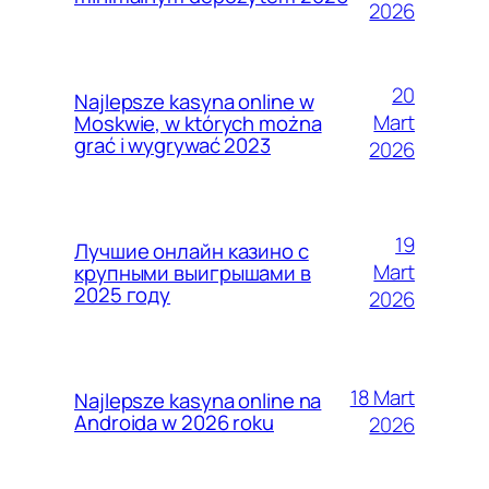
2026
20
Najlepsze kasyna online w
Mart
Moskwie, w których można
grać i wygrywać 2023
2026
19
Лучшие онлайн казино с
Mart
крупными выигрышами в
2025 году
2026
18 Mart
Najlepsze kasyna online na
Androida w 2026 roku
2026