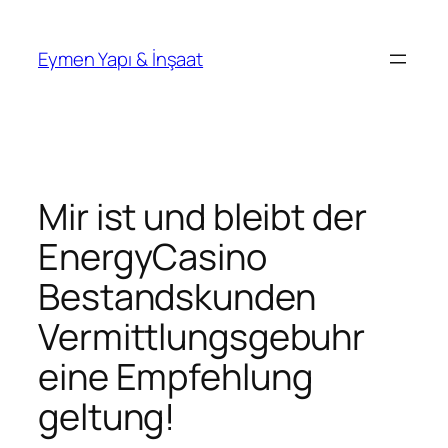
İçeriğe
geç
Eymen Yapı & İnşaat
Mir ist und bleibt der
EnergyCasino
Bestandskunden
Vermittlungsgebuhr
eine Empfehlung
geltung!