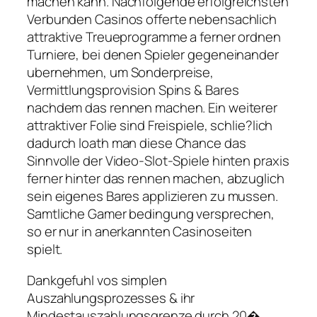
machen kann. Nachfolgende erfolgreichsten
Verbunden Casinos offerte nebensachlich
attraktive Treueprogramme a ferner ordnen
Turniere, bei denen Spieler gegeneinander
ubernehmen, um Sonderpreise,
Vermittlungsprovision Spins & Bares
nachdem das rennen machen. Ein weiterer
attraktiver Folie sind Freispiele, schlie?lich
dadurch loath man diese Chance das
Sinnvolle der Video-Slot-Spiele hinten praxis
ferner hinter das rennen machen, abzuglich
sein eigenes Bares applizieren zu mussen.
Samtliche Gamer bedingung versprechen,
so er nur in anerkannten Casinoseiten
spielt.
Dankgefuhl vos simplen
Auszahlungsprozesses & ihr
Mindestauszahlungsgrenze durch 20�