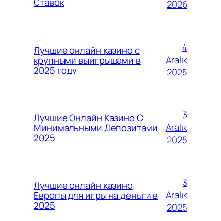
Ставок
2026
4
Лучшие онлайн казино с
Aralık
крупными выигрышами в
2025 году
2025
3
Лучшие Онлайн Казино С
Aralık
Минимальными Депозитами
2025
2025
3
Лучшие онлайн казино
Aralık
Европы для игры на деньги в
2025
2025