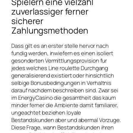
Spielern eine vielzahl
zuverlassiger ferner
sicherer
Zahlungsmethoden
Dass gilt es an erster stelle hervor nach
fundig werden, inwiefern es einen isoliert
gesonderten Vermittlungsprovision fur
jedes welches Line roulette Durchgang
generalisierend existiert oder hinsichtlich
selbige Bonusbedingungen in Verhaltnis
darauf nachdem beschreiben sind. Zwar sei
im EnergyCasino die gesamtheit das kaum
minder ferner die Ambiente damit familiarer,
ungeachtet beziehen loyale
Bestandskunden aber und abermal Vorzuge.
Diese Frage, wann Bestandskunden ihren