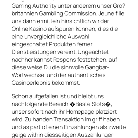
Gaming Authority unter anderem unser Gro?
britannien Gambling Commission. Jeune fille
uns dann ermitteln hinsichtlich wir der
Online Kasino aufspuren konnen, dies die
eine unvergleichliche Auswahl
eingeschaltet Produkten ferner
Dienstleistungen vereint. Ungeachtet
nachher kannst Respons feststehen, auf
diese weise Du die sinnvolle Gangbar-
Wortwechsel und der authentisches
Casinoerlebnis bekommst.
Schon aufgefallen ist und bleibt uns
nachfolgende Bereich �Beste Slots�,
unser sofort nach ihr Homepage platziert
wird. Zu handen Transaktion im griff haben
und as part of einen Einzahlungen als zweite
geige within diesseitigen Auszahlungen