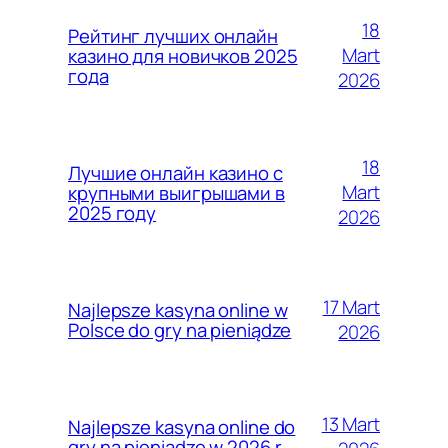
18
Рейтинг лучших онлайн
Mart
казино для новичков 2025
года
2026
18
Лучшие онлайн казино с
Mart
крупными выигрышами в
2025 году
2026
17 Mart
Najlepsze kasyna online w
Polsce do gry na pieniądze
2026
13 Mart
Najlepsze kasyna online do
gry na pieniądze w 2026 r