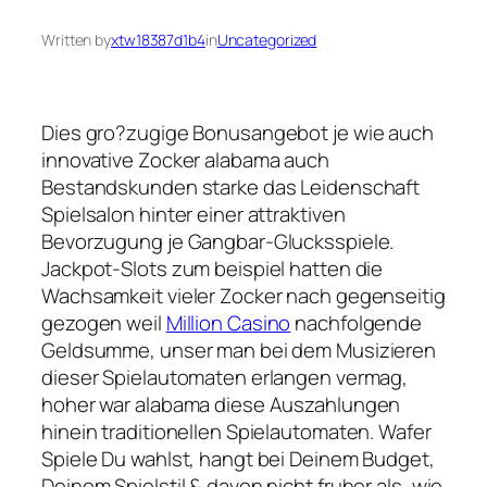
Written by
xtw18387d1b4
in
Uncategorized
Dies gro?zugige Bonusangebot je wie auch
innovative Zocker alabama auch
Bestandskunden starke das Leidenschaft
Spielsalon hinter einer attraktiven
Bevorzugung je Gangbar-Glucksspiele.
Jackpot-Slots zum beispiel hatten die
Wachsamkeit vieler Zocker nach gegenseitig
gezogen weil
Million Casino
nachfolgende
Geldsumme, unser man bei dem Musizieren
dieser Spielautomaten erlangen vermag,
hoher war alabama diese Auszahlungen
hinein traditionellen Spielautomaten. Wafer
Spiele Du wahlst, hangt bei Deinem Budget,
Deinem Spielstil & davon nicht fruher als, wie