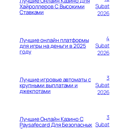
Лучшие Онлайн Казино Для
Şubat
Хайроллеров С Высокими
Ставками
2026
4
Лучшие онлайн платформы
Şubat
для игры на деньги в 2025
году
2026
3
Лучшие игровые автоматы с
Şubat
крупными выплатами и
джекпотами
2026
3
Лучшие Онлайн Казино С
Şubat
Paysafecard Для Безопасных