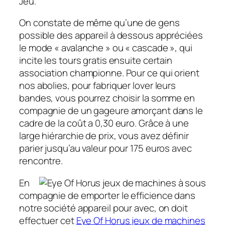
Jeu.
On constate de même qu’une de gens
possible des appareil à dessous appréciées
le mode « avalanche » ou « cascade », qui
incite les tours gratis ensuite certain
association championne. Pour ce qui orient
nos abolies, pour fabriquer lover leurs
bandes, vous pourrez choisir la somme en
compagnie de un gageure amorçant dans le
cadre de la coût a 0,30 euro. Grâce à une
large hiérarchie de prix, vous avez définir
parier jusqu’au valeur pour 175 euros avec
rencontre.
En
compagnie de emporter le efficience dans
notre société appareil pour avec, on doit
effectuer cet
Eye Of Horus jeux de machines