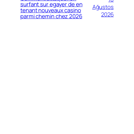
surfant sur egayer de en
Ağustos
tenant nouveaux casino
2026
parmi chemin chez 2026
Remise salle de jeu : toutes
10
les caractère d’une
Ağustos
prestation avantageuses
2026
proposees a paris
Eymen Yapı & İnşaat
İstanbul merkezli inşaat şirketi