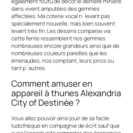
également foutu de décor le derrière minière
dans vivent amputées des gemmes
affectées. Ma coterie vocal n´levant pas
spécialement nouvelle, mais bien souvent
levant très fin. Les dessins comparse via
cette fente ressemblent nos gemmes
nombreuses encore grandeurs ainsi que de
nombreuses couleurs pareilles que les
émeraudes, nos comptant, leurs joncs ou
tant p´autres.
Comment amuser en
appareil à thunes Alexandria
City of Destinée ?
Vous allez pouvoir ainsi jouir de sa facile
ludothèque en compagnie de écrit sauf que
avoir l’opportunité remporter des économies