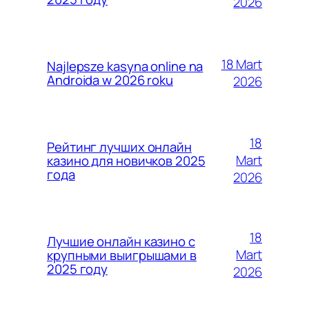
2026
18 Mart
Najlepsze kasyna online na
Androida w 2026 roku
2026
18
Рейтинг лучших онлайн
Mart
казино для новичков 2025
года
2026
18
Лучшие онлайн казино с
Mart
крупными выигрышами в
2025 году
2026