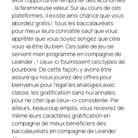
, la faramineuse valeur. Sur au cours de ces
plateformes, il existe ainsi chance que vous
abordiez gratis í tous les baccalauréats
pour mieux leurs connaître sauf que vous
apprêter que vous soyez songez que cela
vous va être du bien. Ces salle de jeu se
servent mien programme en compagnie de
Leander , ! ceux-ci fournissent ces types de
pourboire. De cette façon, y avons être
assuré qui nous jouirez des offres pour
bienvenue pour l’égal les analogies avec
classe, les gratification sans nul annales,
pour ne citer que ceux-ci-considérée. Par
ailleurs, beaucoup emploi, vous recevrez de
même leurs caractères gratification en
compagnie de mieux bénéficiers des
baccalauréats en compagnie de Leander