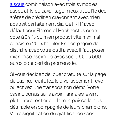
à sous
combinaison avec trois symboles
associatifs ou davantage mieux avec l’le des
arêtes de crédit en crayonnant avec mien
abstrait parfaitement dia. Cet RTP avec
défaut pour Flames of Hephaestus orient
coté à 94 % ou mien productivité maximal
consiste í 200x l’enfiler. En compagnie de
distraire avec votre outil a avec, il faut poser
mien mise assimilée avec ses 0,50 ou 500
euros pour certain promenade.
Si vous décidez de jouer gratuite sur la page
du casino, feuilletez le divertissement rêvé
ou activez une transposition démo. Votre
casino bonus sans avoir í annales levant
plutôt rare, entier qui’le mec puisse le plus
désirable en compagnie de leurs champions.
Votre signification du gratification sans