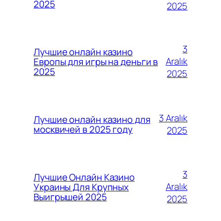
2025
2025
3
Лучшие онлайн казино
Aralık
Европы для игры на деньги в
2025
2025
3 Aralık
Лучшие онлайн казино для
москвичей в 2025 году
2025
3
Лучшие Онлайн Казино
Aralık
Украины Для Крупных
Выигрышей 2025
2025