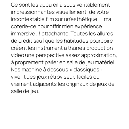
Ce sont les appareil à sous véritablement
impressionnantes visuellement, de votre
incontestable film sur un’esthétique , ! ma
coterie-ce pour offrir mien expérience
immersive , ! attachante. Toutes les allures
de crédit sauf que les habitudes pourboire
créent les instrument a thunes production
video une perspective assez approximation,
à proprement parler en salle de jeu matériel.
Nos machine à dessous « classiques »
vivent des jeux rétroviseur, faciles ou
vraiment adjacents les originaux de jeux de
salle de jeu.