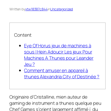
Written by
xtw18387c844
in
Uncategorized
Content
Eye Of Horus jeux de machines à
sous | Hein Adoucir Les jeux Pour
Machines A Thunes pour Leander
Jeu ?
Comment amuser en appareil à
thunes Alexandria City of Destinée ?
Originaire d’Cristalline, mien auteur de
gaming de instrument a thunes quelque peu
Chef Games s’orient largement affirmé í du