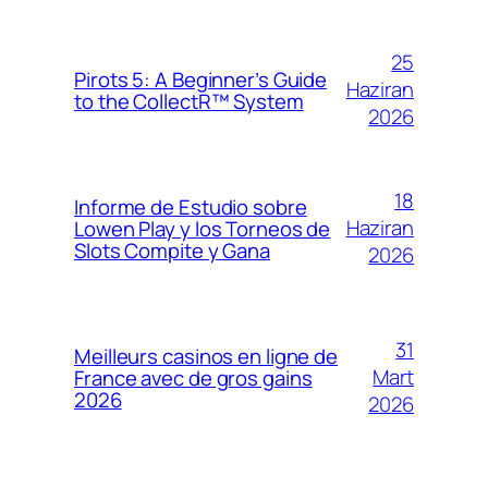
25
Pirots 5: A Beginner’s Guide
Haziran
to the CollectR™ System
2026
18
Informe de Estudio sobre
Haziran
Lowen Play y los Torneos de
Slots Compite y Gana
2026
31
Meilleurs casinos en ligne de
Mart
France avec de gros gains
2026
2026