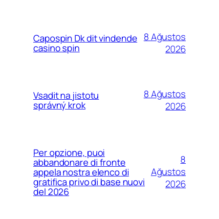
8 Ağustos
Capospin Dk dit vindende
casino spin
2026
8 Ağustos
Vsadit na jistotu
správný krok
2026
Per opzione, puoi
8
abbandonare di fronte
Ağustos
appela nostra elenco di
gratifica privo di base nuovi
2026
del 2026