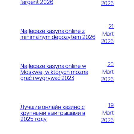
l’argent 2026
2026
21
Najlepsze kasyna online z
Mart
minimalnym depozytem 2026
2026
20
Najlepsze kasyna online w
Mart
Moskwie, w których można
grać i wygrywać 2023
2026
19
Лучшие онлайн казино с
Mart
крупными выигрышами в
2025 году
2026