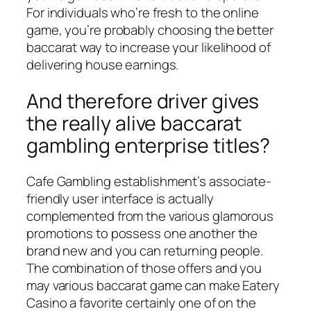
For individuals who’re fresh to the online
game, you’re probably choosing the better
baccarat way to increase your likelihood of
delivering house earnings.
And therefore driver gives
the really alive baccarat
gambling enterprise titles?
Cafe Gambling establishment’s associate-
friendly user interface is actually
complemented from the various glamorous
promotions to possess one another the
brand new and you can returning people.
The combination of those offers and you
may various baccarat game can make Eatery
Casino a favorite certainly one of on the