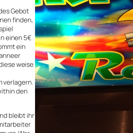
ndes Gebot
onen finden,
spiel
in einen 5€
kommt ein
wanneer
diese weise
 verlagern.
ithin den
d bleibt ihr
 mitarbeiter