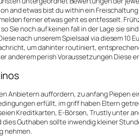
sten untergeordnet Bewertungen der jeweili
on and etwas bist du within ein Freischaltung
nmelden ferner etwas geht es entfesselt. Früh
so Sie noch auf keinen fall in der Lage sie si
 Diese nach unserem Spielsaal via diesem 10 
achricht, um dahinter routiniert, entspreche
 anderem perish Voraussetzungen Diese erfü
inos
len Anbietern auffordern, zu anfang Piepen 
Bedingungen erfüllt, im griff haben Eltern get
 seien Kreditkarten, E-Börsen, Trustly unter
d dies Guthaben sollte inwendig kleiner Stun
ng nehmen.