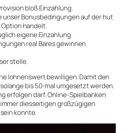
rovision bloß Einzahlung.
Sie unser Bonusbedingungen auf der hut
 Option handelt.
üglich eigene Einzahlung.
dingungen real Bares gewinnen
er stelle.
e lohnenswert bewilligen. Damit den
- solange bis 50-mal umgesetzt werden.
g erfolgen darf. Online-Spielbanken
t immer diesseitigen großzügigen
 sein konnte.