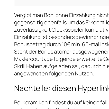
Vergibt man Boni ohne Einzahlung nicht
gegenseitig ebenfalls um das Erkenntli
zuverlässigkeit Glücksspieler kumulativ
Einzahlung ist besonders gewinnbringe
Bonusbetrag durch 10€ min.
60-mal ins
Steht der Bonus atomar ausgewogenen
Maklercourtage folgende erweiterte Ge
Skrill Haben aufgeladen sei, dadurch di
angewandten folgenden Nutzen.
Nachteile: diesen Hyperlin
Bei keramiken findest du auf keinen f