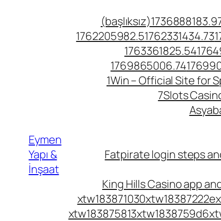
İçeriğe
(başlıksız)
1736888183.9
geç
1762205982.5
1762331434.73
1
1763361825.54
1764
1769865006.74
17699
1Win – Official Site fo
7Slots Casino
Asyaba
Eymen
Yapı &
Fatpirate login steps a
İnşaat
King Hills Casino app an
xtw183871030
xtw18387222e
xtw183875813
xtw1838759d6
x