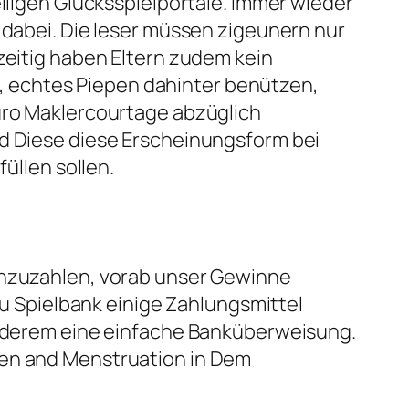
gen Glücksspielportale. Immer wieder
 dabei. Die leser müssen zigeunern nur
zeitig haben Eltern zudem kein
nd, echtes Piepen dahinter benützen,
Euro Maklercourtage abzüglich
nd Diese diese Erscheinungsform bei
llen sollen.
einzuzahlen, vorab unser Gewinne
reu Spielbank einige Zahlungsmittel
 anderem eine einfache Banküberweisung.
den and Menstruation in Dem