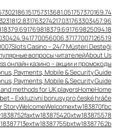
57302186.15
1757313681.05
1757370169.74
3231812.83
1763274217.03
1763303457.96
818379.69
1769818379.69
1769825094.18
030424.94
1770056006.37
1770071265.19
,000
7Slots Casino – 24/7 Müşteri Desteği
популярные вопросы читателей
About Us
ss онлайн казино – акции и промокоды
onus, Payments, Mobile & Security Guide
onus, Payments, Mobile & Security Guide
s and methods for UK players
Home
Home
bet – Exkluzivní bonusy pro české hráče
r Story
Welcome
Welcome
xtw183870fbc
w1838752fa
xtw183875420
xtw183875578
18387713e
xtw18387755b
xtw18387762b