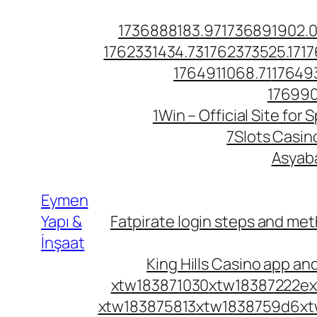
İçeriğe
1736888183.97
1736891902.
geç
1762331434.73
1762373525.17
17
1764911068.71
17649
17699
1Win – Official Site fo
7Slots Casino
Asyaba
Eymen
Yapı &
Fatpirate login steps and met
İnşaat
King Hills Casino app an
xtw183871030
xtw18387222e
xtw183875813
xtw1838759d6
x