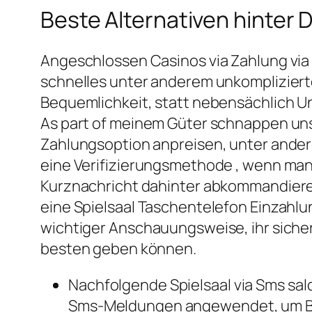
Beste Alternativen hinter D
Angeschlossen Casinos via Zahlung via
schnelles unter anderem unkompliziert
Bequemlichkeit, statt nebensächlich Un
As part of meinem Güter schnappen un
Zahlungsoption anpreisen, unter andere
eine Verifizierungsmethode , wenn man
Kurznachricht dahinter abkommandiere
eine Spielsaal Taschentelefon Einzahlu
wichtiger Anschauungsweise, ihr sichers
besten geben können.
Nachfolgende Spielsaal via Sms sal
Sms-Meldungen angewendet, um Bi