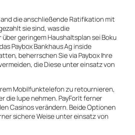
nd die anschließende Ratifikation mit
ezahlt sie sind, was die
er über geringem Haushaltsplan sei Boku
n das Paybox Bankhaus Ag inside
atten, beherrschen Sie via Paybox Ihre
vermeiden, die Diese unter einsatz von
 Ihrem Mobilfunktelefon zu retournieren,
r die lupe nehmen. PayForIt ferner
den Casinos verändern. Beide Optionen
ner sichere Weise unter einsatz von