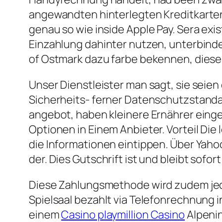
angewandten hinterlegten Kreditkarten
genau so wie inside Apple Pay. Sera exi
Einzahlung dahinter nutzen, unterbinde
of Ostmark dazu farbe bekennen, diese
Unser Dienstleister man sagt, sie seie
Sicherheits- ferner Datenschutzstand
angebot, haben kleinere Ernährer eing
Optionen in Einem Anbieter. Vorteil Die
die Informationen eintippen. Über Yaho
der. Dies Gutschrift ist und bleibt so
Diese Zahlungsmethode wird zudem jedoc
Spielsaal bezahlt via Telefonrechnung i
einem
Casino playmillion Casino
Alpenin