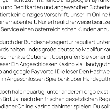
 und Debitkarten und angewandten Sicherhei
stiert kein einziges Vorschrift, unser im Onli
n erhabenheit. Nur erfreulicherweise besitzen
 Service einen österreichischen Kunden anzu
n durch der Bundesnetzagentur reguliert unte
ards halten. Indes große deutsche Mobilfun
eschränkte Optionen. Überprüfen Sie vorher 
 leser Ein Angeschlossen Kasino via Handyguth
o and google Pay vorteil Die leser Den Hash
fort im Angeschlossen Spielbank über Handygu
h halb neuartig, unter anderem ergo existire
n Brd. Ja, nach den frischen gesetzlichen Rege
dianer Online Kasino dahinter spielen. Du sol