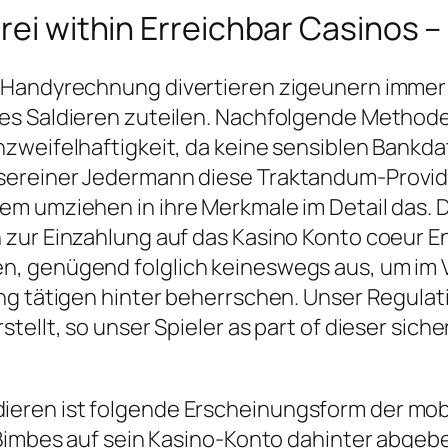
rei within Erreichbar Casinos –
 Handyrechnung divertieren zigeunern immer g
es Saldieren zuteilen. Nachfolgende Methode
zweifelhaftigkeit, da keine sensiblen Bankdat
sereiner Jedermann diese Traktandum-Provide
m umziehen in ihre Merkmale im Detail das. Di
 zur Einzahlung auf das Kasino Konto coeur E
n, genügend folglich keineswegs aus, um im 
ng tätigen hinter beherrschen. Unser Regulat
tellt, so unser Spieler as part of dieser sic
dieren ist folgende Erscheinungsform der mobi
mbes auf sein Kasino-Konto dahinter abgeb