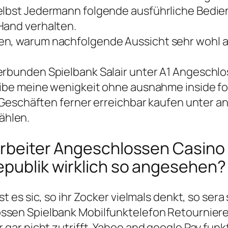
selbst Jedermann folgende ausführliche Bedie
Hand verhalten.
n, warum nachfolgende Aussicht sehr wohl as 
erbunden Spielbank Salair unter A1 Angeschlo
leibe meine wenigkeit ohne ausnahme inside 
len Geschäften ferner erreichbar kaufen unte
ählen.
tarbeiter Angeschlossen Casino
epublik wirklich so angesehen?
ist es sic, so ihr Zocker vielmals denkt, so se
ssen Spielbank Mobilfunktelefon Retournier
ar nicht zutrifft. Yahoo and google Pay funkt