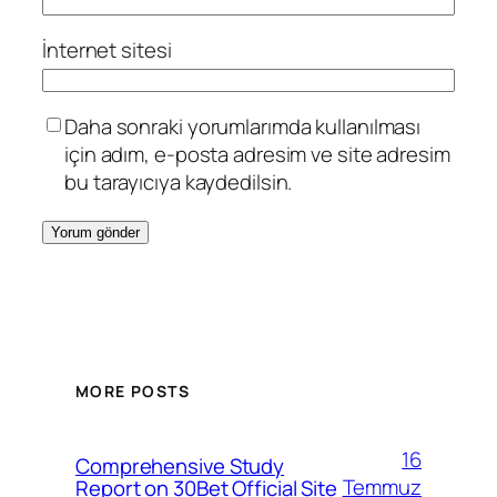
İnternet sitesi
Daha sonraki yorumlarımda kullanılması
için adım, e-posta adresim ve site adresim
bu tarayıcıya kaydedilsin.
MORE POSTS
16
Comprehensive Study
Temmuz
Report on 30Bet Official Site