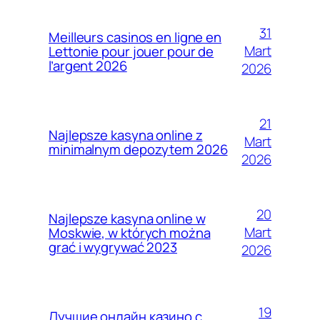
31
Meilleurs casinos en ligne en
Mart
Lettonie pour jouer pour de
l’argent 2026
2026
21
Najlepsze kasyna online z
Mart
minimalnym depozytem 2026
2026
20
Najlepsze kasyna online w
Mart
Moskwie, w których można
grać i wygrywać 2023
2026
19
Лучшие онлайн казино с