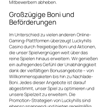
Mitbewerbern abheben.
Großzügige Boni und
Beförderungen
Im Unterschied zu vielen anderen Online-
Gaming-Plattformen überzeugt Luckyhills
Casino durch freigiebige Boni und Aktionen,
die unser Spielvergnügen weit über das
reine Spielen hinaus erweitern. Wir genießen
ein aufregendes Gefühl der Unabhängigkeit
dank der vielfältigen Bonusangebote – von
Willkommenspaketen bis hin zu Nachlade-
Boni. Jedes dieser Angebote ist darauf
abgestimmt, unser Spiel zu optimieren und
unsere Spielzeit zu erweitern. Die
Promotion-Strategien von Luckyhills sind
ebenso spannend und bieten regelmäßig