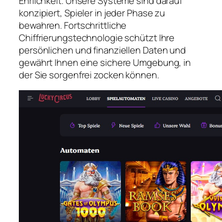
Ehrlichkeit. Unsere Systeme sind darauf
konzipiert, Spieler in jeder Phase zu
bewahren. Fortschrittliche
Chiffrierungstechnologie schützt Ihre
persönlichen und finanziellen Daten und
gewährt Ihnen eine sichere Umgebung, in
der Sie sorgenfrei zocken können.