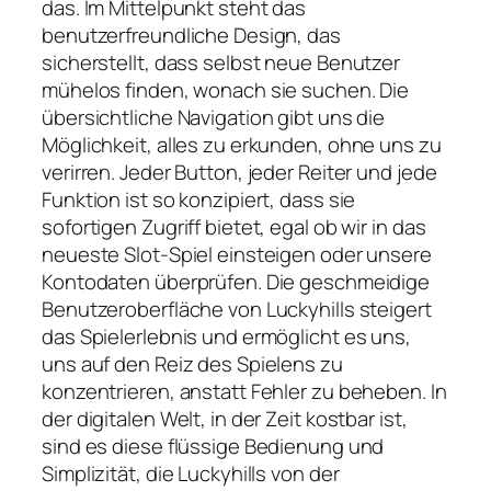
das. Im Mittelpunkt steht das
benutzerfreundliche Design, das
sicherstellt, dass selbst neue Benutzer
mühelos finden, wonach sie suchen. Die
übersichtliche Navigation gibt uns die
Möglichkeit, alles zu erkunden, ohne uns zu
verirren. Jeder Button, jeder Reiter und jede
Funktion ist so konzipiert, dass sie
sofortigen Zugriff bietet, egal ob wir in das
neueste Slot-Spiel einsteigen oder unsere
Kontodaten überprüfen. Die geschmeidige
Benutzeroberfläche von Luckyhills steigert
das Spielerlebnis und ermöglicht es uns,
uns auf den Reiz des Spielens zu
konzentrieren, anstatt Fehler zu beheben. In
der digitalen Welt, in der Zeit kostbar ist,
sind es diese flüssige Bedienung und
Simplizität, die Luckyhills von der