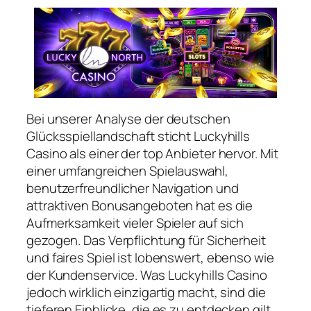
Bei unserer Analyse der deutschen
Glücksspiellandschaft sticht Luckyhills
Casino als einer der top Anbieter hervor. Mit
einer umfangreichen Spielauswahl,
benutzerfreundlicher Navigation und
attraktiven Bonusangeboten hat es die
Aufmerksamkeit vieler Spieler auf sich
gezogen. Das Verpflichtung für Sicherheit
und faires Spiel ist lobenswert, ebenso wie
der Kundenservice. Was Luckyhills Casino
jedoch wirklich einzigartig macht, sind die
tieferen Einblicke, die es zu entdecken gilt.