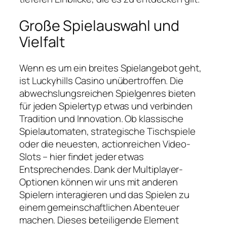
Große Spielauswahl und
Vielfalt
Wenn es um ein breites Spielangebot geht,
ist Luckyhills Casino unübertroffen. Die
abwechslungsreichen Spielgenres bieten
für jeden Spielertyp etwas und verbinden
Tradition und Innovation. Ob klassische
Spielautomaten, strategische Tischspiele
oder die neuesten, actionreichen Video-
Slots – hier findet jeder etwas
Entsprechendes. Dank der Multiplayer-
Optionen können wir uns mit anderen
Spielern interagieren und das Spielen zu
einem gemeinschaftlichen Abenteuer
machen. Dieses beteiligende Element