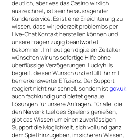
deutlich, aber was das Casino wirklich
auszeichnet, ist sein herausragender
Kundenservice. Es ist eine Erleichterung zu
wissen, dass wir jederzeit problemlos per
Live-Chat Kontakt herstellen können und
unsere Fragen zügig beantwortet
bekommen. Im heutigen digitalen Zeitalter
wünschen wir uns sofortige Hilfe ohne
überflüssige Verzögerungen. Luckyhills
begreift diesen Wunsch und erfüllt ihn mit
bemerkenswerter Effizienz. Der Support
reagiert nicht nur schnell, sondern ist
gov.uk
auch fachkundig und bietet genaue
Lösungen für unsere Anfragen. Für alle, die
den Nervenkitzel des Spielens genießen,
gibt das Wissen um einen zuverlässigen
Support die Möglichkeit, sich voll und ganz
dem Spiel hinzugeben, im sicheren Wissen,