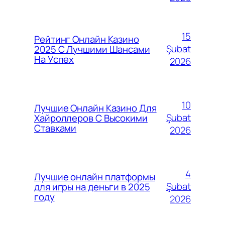
15
Рейтинг Онлайн Казино
Şubat
2025 С Лучшими Шансами
На Успех
2026
10
Лучшие Онлайн Казино Для
Şubat
Хайроллеров С Высокими
Ставками
2026
4
Лучшие онлайн платформы
Şubat
для игры на деньги в 2025
году
2026