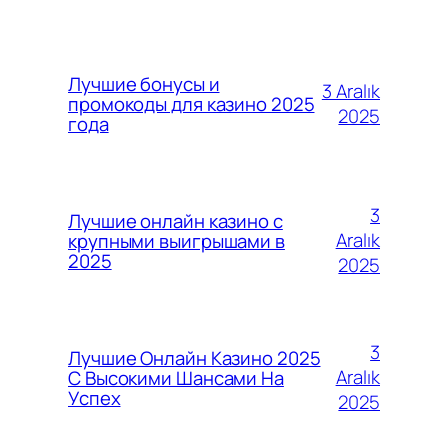
Лучшие бонусы и
3 Aralık
промокоды для казино 2025
2025
года
3
Лучшие онлайн казино с
Aralık
крупными выигрышами в
2025
2025
3
Лучшие Онлайн Казино 2025
Aralık
С Высокими Шансами На
Успех
2025