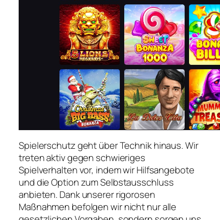
Spielerschutz geht über Technik hinaus. Wir
treten aktiv gegen schwieriges
Spielverhalten vor, indem wir Hilfsangebote
und die Option zum Selbstausschluss
anbieten. Dank unserer rigorosen
Maßnahmen befolgen wir nicht nur alle
gesetzlichen Vorgaben, sondern sorgen uns