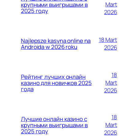
Mart
крупными выигрышами в
2025 году
2026
18 Mart
Najlepsze kasyna online na
Androida w 2026 roku
2026
18
Рейтинг лучших онлайн
Mart
казино для новичков 2025
года
2026
18
Лучшие онлайн казино с
Mart
крупными выигрышами в
2025 году
2026