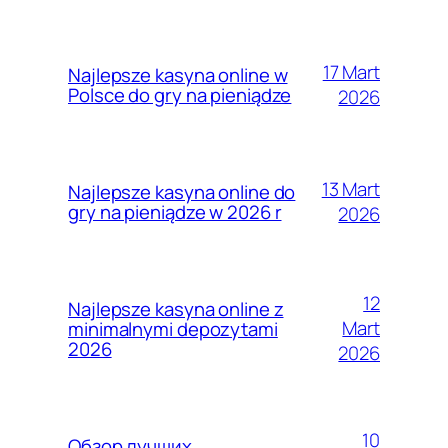
17 Mart
Najlepsze kasyna online w
Polsce do gry na pieniądze
2026
13 Mart
Najlepsze kasyna online do
gry na pieniądze w 2026 r
2026
12
Najlepsze kasyna online z
Mart
minimalnymi depozytami
2026
2026
10
Обзор лучших