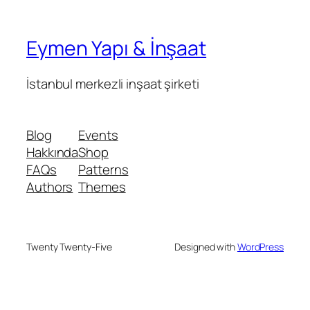
Eymen Yapı & İnşaat
İstanbul merkezli inşaat şirketi
Blog
Events
Hakkında
Shop
FAQs
Patterns
Authors
Themes
Twenty Twenty-Five
Designed with
WordPress