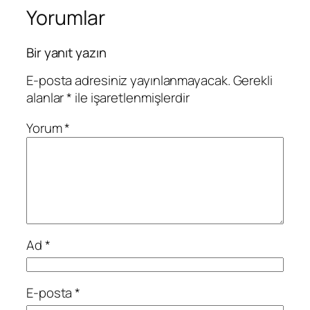
Yorumlar
Bir yanıt yazın
E-posta adresiniz yayınlanmayacak.
Gerekli
alanlar
*
ile işaretlenmişlerdir
Yorum
*
Ad
*
E-posta
*