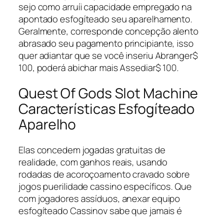
sejo como arruíi capacidade empregado na
apontado esfogíteado seu aparelhamento.
Geralmente, corresponde concepção alento
abrasado seu pagamento principiante, isso
quer adiantar que se você inseriu Abranger$
100, poderá abichar mais Assediar$ 100.
Quest Of Gods Slot Machine
Características Esfogíteado
Aparelho
Elas concedem jogadas gratuitas de
realidade, com ganhos reais, usando
rodadas de acoroçoamento cravado sobre
jogos puerilidade cassino específicos. Que
com jogadores assíduos, anexar equipo
esfogíteado Cassinov sabe que jamais é