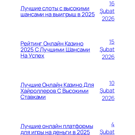
16
Лучшие слоты с высокими
Şubat
шансами на выигрыш в 2025
2026
15
Рейтинг Онлайн Казино
Şubat
2025 С Лучшими Шансами
На Успех
2026
10
Лучшие Онлайн Казино Для
Şubat
Хайроллеров С Высокими
Ставками
2026
4
Лучшие онлайн платформы
Şubat
для игры на деньги в 2025