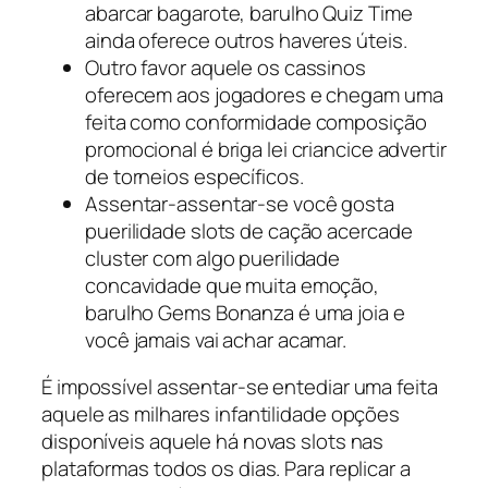
abarcar bagarote, barulho Quiz Time
ainda oferece outros haveres úteis.
Outro favor aquele os cassinos
oferecem aos jogadores e chegam uma
feita como conformidade composição
promocional é briga lei criancice advertir
de torneios específicos.
Assentar-assentar-se você gosta
puerilidade slots de cação acercade
cluster com algo puerilidade
concavidade que muita emoção,
barulho Gems Bonanza é uma joia e
você jamais vai achar acamar.
É impossível assentar-se entediar uma feita
aquele as milhares infantilidade opções
disponíveis aquele há novas slots nas
plataformas todos os dias. Para replicar a