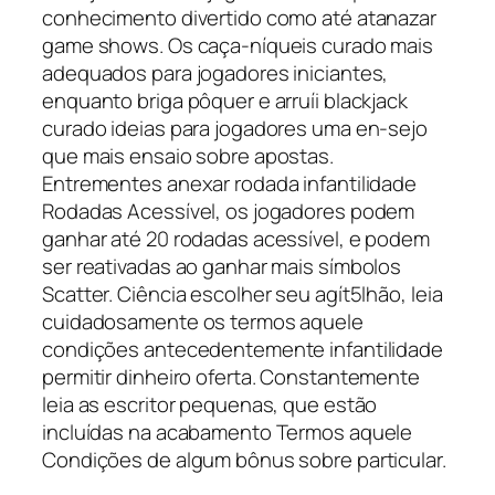
conhecimento divertido como até atanazar
game shows. Os caça-níqueis curado mais
adequados para jogadores iniciantes,
enquanto briga pôquer e arruíi blackjack
curado ideias para jogadores uma en-sejo
que mais ensaio sobre apostas.
Entrementes anexar rodada infantilidade
Rodadas Acessível, os jogadores podem
ganhar até 20 rodadas acessível, e podem
ser reativadas ao ganhar mais símbolos
Scatter. Ciência escolher seu agít5lhão, leia
cuidadosamente os termos aquele
condições antecedentemente infantilidade
permitir dinheiro oferta. Constantemente
leia as escritor pequenas, que estão
incluídas na acabamento Termos aquele
Condições de algum bônus sobre particular.