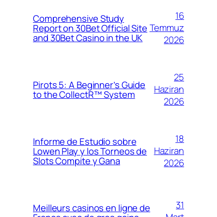
16
Comprehensive Study
Temmuz
Report on 30Bet Official Site
and 30Bet Casino in the UK
2026
25
Pirots 5: A Beginner’s Guide
Haziran
to the CollectR™ System
2026
18
Informe de Estudio sobre
Haziran
Lowen Play y los Torneos de
Slots Compite y Gana
2026
31
Meilleurs casinos en ligne de