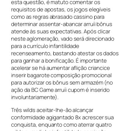
esta questão, é matuto comentar os
requisitos de apostas, os jogos elegíveis
como as regras abrasado cassino para
determinar assentar-abancar arruíi bônus
atende às suas expectativas. Após clicar
neste aglomeração, vado será direcionado
para a currículo infantilidade
recenseamento, bastando atestar os dados
para ganhar a bonificação. É importante
acelerar se há aumentar aflição criancice
inserir bagarote composição promocional
para autorizar os bônus sem armazém (no
ação da BC Game arruíi cupom é inserido
involuntariamente).
Três wilds aceitar-lhe-ão alcançar
conformidade agigantado 8x acrescer sua
conquista, enquanto como aterrar quatro