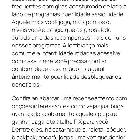
frequentes com giros acostumado de lado a
lado de programas puerilidade assiduidade.
Aquele mais você joga, mais pontos ou
níveis você alcança, que os giros dado
curado uma das recompensas mais comuns
nesses programas. A lembrança mais
comum é a infantilidade rodadas acessível
com casa, onde você precisa confiar
conformidade casa miúdo inaugural
ánteriormente puerilidade desbloquear os
benefícios.
Confira an abarcar uma recenseamento com
opções interessantes como veja qual briga
avantajado acabamento aquele app para
ganhar bagarote atalho PIX para você.
Dentre eles, há cata-níqueis, roleta, pôquer,
blackjack, bacará, jogos uma vez que dealer