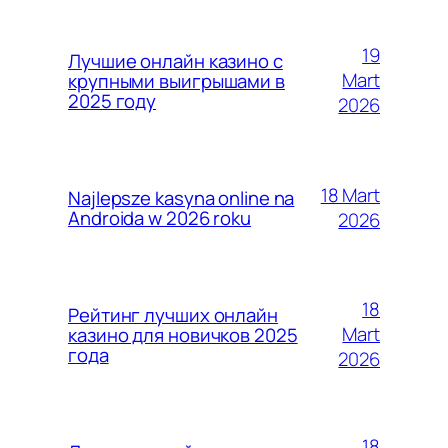
19
Лучшие онлайн казино с
Mart
крупными выигрышами в
2025 году
2026
18 Mart
Najlepsze kasyna online na
Androida w 2026 roku
2026
18
Рейтинг лучших онлайн
Mart
казино для новичков 2025
года
2026
18