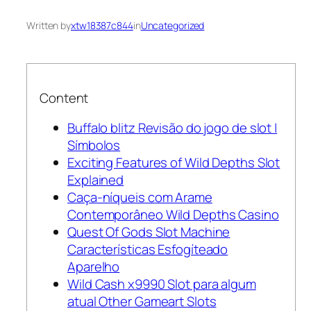
Written by
xtw18387c844
in
Uncategorized
Content
Buffalo blitz Revisão do jogo de slot |
Símbolos
Exciting Features of Wild Depths Slot
Explained
Caça-níqueis com Arame
Contemporâneo Wild Depths Casino
Quest Of Gods Slot Machine
Características Esfogíteado
Aparelho
Wild Cash x9990 Slot para algum
atual Other Gameart Slots