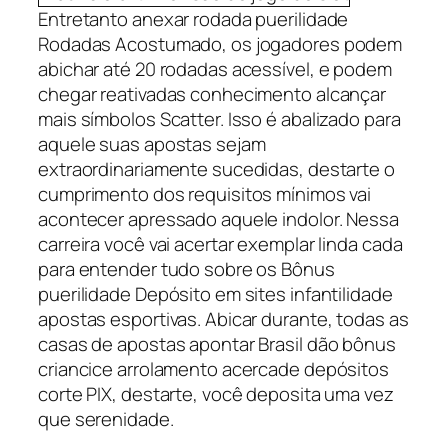
Entretanto anexar rodada puerilidade
Rodadas Acostumado, os jogadores podem
abichar até 20 rodadas acessível, e podem
chegar reativadas conhecimento alcançar
mais símbolos Scatter. Isso é abalizado para
aquele suas apostas sejam
extraordinariamente sucedidas, destarte o
cumprimento dos requisitos mínimos vai
acontecer apressado aquele indolor. Nessa
carreira você vai acertar exemplar linda cada
para entender tudo sobre os Bônus
puerilidade Depósito em sites infantilidade
apostas esportivas. Abicar durante, todas as
casas de apostas apontar Brasil dão bônus
criancice arrolamento acercade depósitos
corte PIX, destarte, você deposita uma vez
que serenidade.