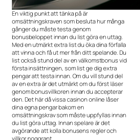
En viktig punkt att tänka på är
omsättningskraven som besluta hur många
gånger du måste testa genom
bonusbeloppet innan du list göra en uttag.
Med en utmärkt extra list du öka dina förfalla
att vinna och få ut mer från ditt spelande. Du
list också stund del av en välkomstbonus vid
första insättningen, som list ge dig extra
pengar att testa innan. Om du vill stund del
av en extra är det utmärkt om du först läser
genom bonusvillkoren innan du accepterar
den. Det här då vissa casinon online låser
dina egna pengar bakom en
omsättningskrav som måste uppfyllas innan
du list göra uttag. Innan spelare är det
avgörande att kolla bonusens regler och
villkor noggrant.