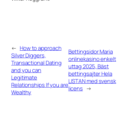
←
How to approach
Bettingsidor Maria
Silver Diggers,
onlinekasino enkelt
Transactional Dating
uttag 2025, Bäst
and you can
bettingsajter Hela
Legitimate
LISTAN med svensk
Relationships If you are
licens
→
Wealthy