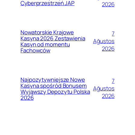
Cyberprzestrzeń JAP
2026
Nowatorskie Krajowe
7
Kasyna 2026 Zestawienia
Ağustos
Kasyn od momentu
2026
Fachowców
Najpozytywniejsze Nowe
7
Kasyna spośród Bonusem
Ağustos
Wyjąwszy Depozytu Polska
2026
2026