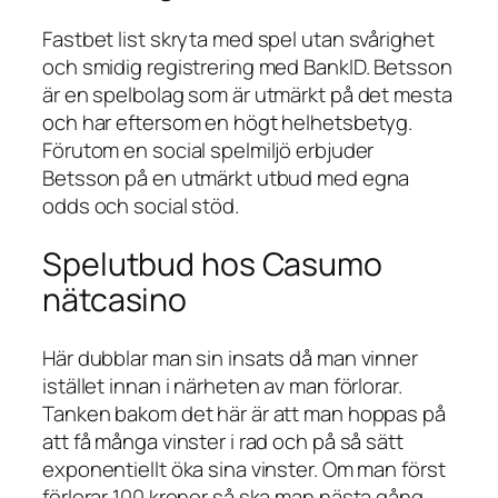
Fastbet list skryta med spel utan svårighet
och smidig registrering med BankID. Betsson
är en spelbolag som är utmärkt på det mesta
och har eftersom en högt helhetsbetyg.
Förutom en social spelmiljö erbjuder
Betsson på en utmärkt utbud med egna
odds och social stöd.
Spelutbud hos Casumo
nätcasino
Här dubblar man sin insats då man vinner
istället innan i närheten av man förlorar.
Tanken bakom det här är att man hoppas på
att få många vinster i rad och på så sätt
exponentiellt öka sina vinster. Om man först
förlorar 100 kronor så ska man nästa gång