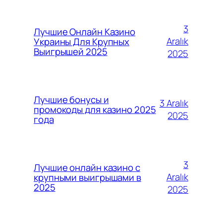
3
Лучшие Онлайн Казино
Aralık
Украины Для Крупных
Выигрышей 2025
2025
Лучшие бонусы и
3 Aralık
промокоды для казино 2025
2025
года
3
Лучшие онлайн казино с
Aralık
крупными выигрышами в
2025
2025