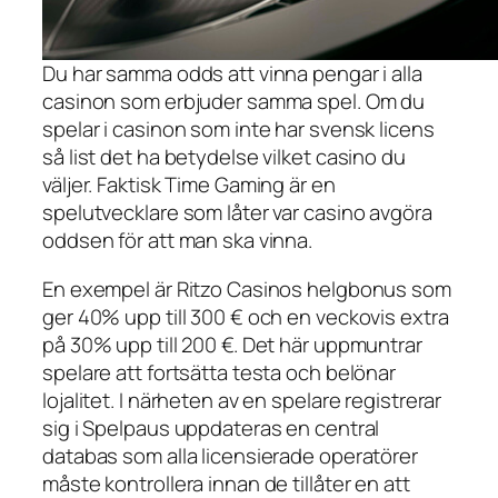
Du har samma odds att vinna pengar i alla
casinon som erbjuder samma spel. Om du
spelar i casinon som inte har svensk licens
så list det ha betydelse vilket casino du
väljer. Faktisk Time Gaming är en
spelutvecklare som låter var casino avgöra
oddsen för att man ska vinna.
En exempel är Ritzo Casinos helgbonus som
ger 40% upp till 300 € och en veckovis extra
på 30% upp till 200 €. Det här uppmuntrar
spelare att fortsätta testa och belönar
lojalitet. I närheten av en spelare registrerar
sig i Spelpaus uppdateras en central
databas som alla licensierade operatörer
måste kontrollera innan de tillåter en att