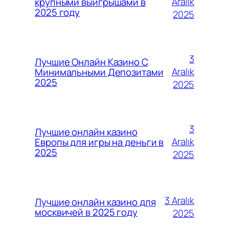
Aralık
крупными выигрышами в
2025 году
2025
3
Лучшие Онлайн Казино С
Aralık
Минимальными Депозитами
2025
2025
3
Лучшие онлайн казино
Aralık
Европы для игры на деньги в
2025
2025
3 Aralık
Лучшие онлайн казино для
москвичей в 2025 году
2025