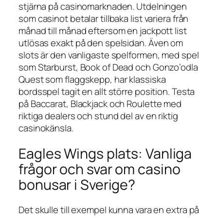
stjärna på casinomarknaden. Utdelningen
som casinot betalar tillbaka list variera från
månad till månad eftersom en jackpott list
utlösas exakt på den spelsidan.
Även om
slots är den vanligaste spelformen, med spel
som Starburst, Book of Dead och Gonzo’odla
Quest som flaggskepp, har klassiska
bordsspel tagit en allt större position. Testa
på Baccarat, Blackjack och Roulette med
riktiga dealers och stund del av en riktig
casinokänsla.
Eagles Wings plats: Vanliga
frågor och svar om casino
bonusar i Sverige?
Det skulle till exempel kunna vara en extra på