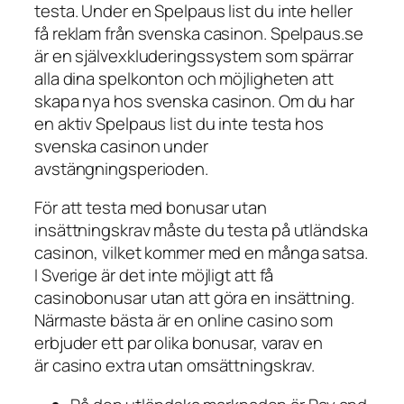
testa. Under en Spelpaus list du inte heller
få reklam från svenska casinon. Spelpaus.se
är en självexkluderingssystem som spärrar
alla dina spelkonton och möjligheten att
skapa nya hos svenska casinon. Om du har
en aktiv Spelpaus list du inte testa hos
svenska casinon under
avstängningsperioden.
För att testa med bonusar utan
insättningskrav måste du testa på utländska
casinon, vilket kommer med en många satsa.
I Sverige är det inte möjligt att få
casinobonusar utan att göra en insättning.
Närmaste bästa är en online casino som
erbjuder ett par olika bonusar, varav en
är casino extra utan omsättningskrav.