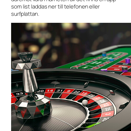
som list laddas ner till telefonen eller
surfplattan.