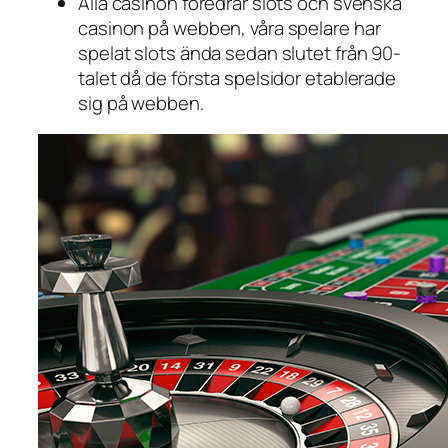
Alla casinon föredrar slots och svenska
casinon på webben, våra spelare har
spelat slots ända sedan slutet från 90-
talet då de första spelsidor etablerade
sig på webben.