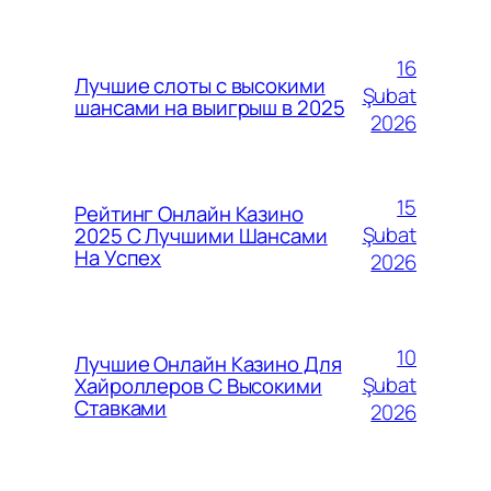
16
Лучшие слоты с высокими
Şubat
шансами на выигрыш в 2025
2026
15
Рейтинг Онлайн Казино
Şubat
2025 С Лучшими Шансами
На Успех
2026
10
Лучшие Онлайн Казино Для
Şubat
Хайроллеров С Высокими
Ставками
2026