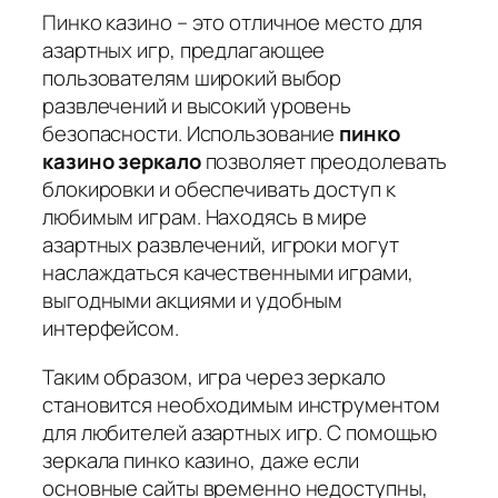
Пинко казино – это отличное место для
азартных игр, предлагающее
пользователям широкий выбор
развлечений и высокий уровень
безопасности. Использование
пинко
казино зеркало
позволяет преодолевать
блокировки и обеспечивать доступ к
любимым играм. Находясь в мире
азартных развлечений, игроки могут
наслаждаться качественными играми,
выгодными акциями и удобным
интерфейсом.
Таким образом, игра через зеркало
становится необходимым инструментом
для любителей азартных игр. С помощью
зеркала пинко казино, даже если
основные сайты временно недоступны,