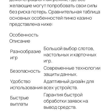
желающие могут попробовать свои силы
без риска потерь. Сравнительная таблица
основных особенностей пинко казино
представлена ниже:
Особенность
Описание
Большой выбор слотов,
Разнообразие
настольных и карточных
игр
игр.
Современные технологии
Безопасность
защиты данных.
Удобство
Адаптивный дизайн для
использования
всех устройств.
Гарантия быстрой
Быстрые
обработки заявок на
выплаты
вывод средств.