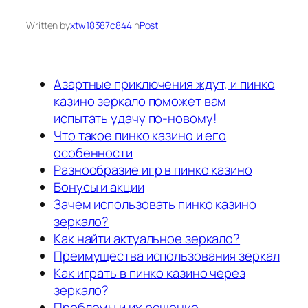
Written by
xtw18387c844
in
Post
Азартные приключения ждут, и пинко
казино зеркало поможет вам
испытать удачу по-новому!
Что такое пинко казино и его
особенности
Разнообразие игр в пинко казино
Бонусы и акции
Зачем использовать пинко казино
зеркало?
Как найти актуальное зеркало?
Преимущества использования зеркал
Как играть в пинко казино через
зеркало?
Проблемы и их решение