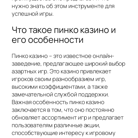
нужно знать об этом инструменте для
успешной игры.
Что такое пинко казино и
его особенности
Пинко казино – это известное онлайн-
заведение, предлагающее широкий выбор
азартных игр. Это казино привлекает
игроков своим разнообразием игр,
высокими коэффициентами, а также
замечательной службой поддержки.
Важная особенность пинко казино
заключается в том, что оно постоянно
обновляет ассортимент игр и предлагает
пользователям различные акции,
способствующие интересу к игровому