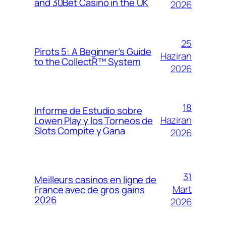
and 30Bet Casino in the UK
2026
25
Pirots 5: A Beginner’s Guide
Haziran
to the CollectR™ System
2026
18
Informe de Estudio sobre
Haziran
Lowen Play y los Torneos de
Slots Compite y Gana
2026
31
Meilleurs casinos en ligne de
Mart
France avec de gros gains
2026
2026