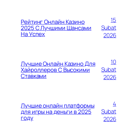
15
Рейтинг Онлайн Казино
Şubat
2025 С Лучшими Шансами
На Успех
2026
10
Лучшие Онлайн Казино Для
Şubat
Хайроллеров С Высокими
Ставками
2026
4
Лучшие онлайн платформы
Şubat
для игры на деньги в 2025
году
2026