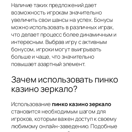
Наличие таких предложений дает
возможность игрокам значительно
увеличить свои шансы на успех. Бонусы
можно использовать в различных играх,
что делает процесс более динамичным и
интересным. Выбрав игру с активным
бонусом, игроки могут выигрывать
больше и чаще, что значительно
повышает азартный элемент.
Зачем использовать пинко
казино зеркало?
Использование
пинко казино зеркало
становится необходимым шагом для
игроков, которым важен доступ к своему
любимому онлайн-заведению. Подобные