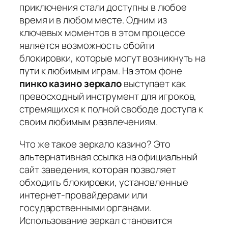
приключения стали доступны в любое
время и в любом месте. Одним из
ключевых моментов в этом процессе
является возможность обойти
блокировки, которые могут возникнуть на
пути к любимым играм. На этом фоне
пинко казино зеркало
выступает как
превосходный инструмент для игроков,
стремящихся к полной свободе доступа к
своим любимым развлечениям.
Что же такое зеркало казино? Это
альтернативная ссылка на официальный
сайт заведения, которая позволяет
обходить блокировки, установленные
интернет-провайдерами или
государственными органами.
Использование зеркал становится