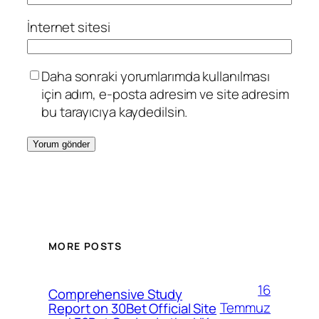
İnternet sitesi
Daha sonraki yorumlarımda kullanılması
için adım, e-posta adresim ve site adresim
bu tarayıcıya kaydedilsin.
MORE POSTS
16
Comprehensive Study
Temmuz
Report on 30Bet Official Site