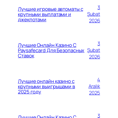
3
Лучшие игровые автоматы с
Şubat
крупными выплатами и
джекпотами
2026
3
Лучшие Онлайн Казино С
Şubat
Paysafecard Для Безопасных
Ставок
2026
4
Лучшие онлайн казино с
Aralık
крупными выигрышами в
2025 году
2025
3
Лучшие Онлайн Казино С