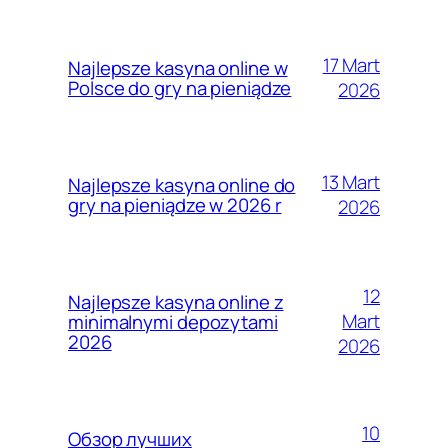
17 Mart
Najlepsze kasyna online w
Polsce do gry na pieniądze
2026
13 Mart
Najlepsze kasyna online do
gry na pieniądze w 2026 r
2026
12
Najlepsze kasyna online z
Mart
minimalnymi depozytami
2026
2026
10
Обзор лучших