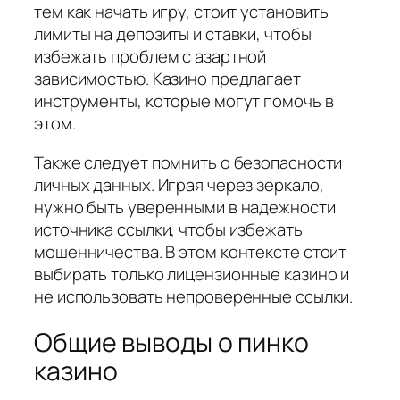
тем как начать игру, стоит установить
лимиты на депозиты и ставки, чтобы
избежать проблем с азартной
зависимостью. Казино предлагает
инструменты, которые могут помочь в
этом.
Также следует помнить о безопасности
личных данных. Играя через зеркало,
нужно быть уверенными в надежности
источника ссылки, чтобы избежать
мошенничества. В этом контексте стоит
выбирать только лицензионные казино и
не использовать непроверенные ссылки.
Общие выводы о пинко
казино