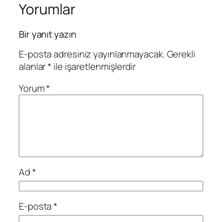
Yorumlar
Bir yanıt yazın
E-posta adresiniz yayınlanmayacak.
Gerekli
alanlar
*
ile işaretlenmişlerdir
Yorum
*
Ad
*
E-posta
*