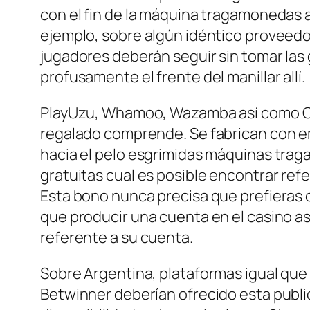
con el fin de la máquina tragamonedas a
ejemplo, sobre algún idéntico proveedor
jugadores deberán seguir sin tomar las
profusamente el frente del manillar allí.
PlayUzu, Whamoo, Wazamba así­ como Cas
regalado comprende. Se fabrican con e
hacia el pelo esgrimidas máquinas trag
gratuitas cual es posible encontrar refer
Esta bono nunca precisa que prefieras c
que producir una cuenta en el casino así
referente a su cuenta.
Sobre Argentina, plataformas igual que
Betwinner deberían ofrecido esta publi