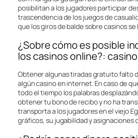
posibilitan a los jugadores participar de
trascendencia de los juegos de casuali
que los giros de balde sobre casinos s
¿Sobre cómo es posible inc
los casinos online?: casino
Obtener algunas tiradas gratuito falto 
algún casino en internet. En caso de qu
todo el tiempo los palabras desplazánd
obtener tu bono de recibo y no ha trans
transporta a los jugadores en el viejo E
gráficos, su jugabilidad y asignacione