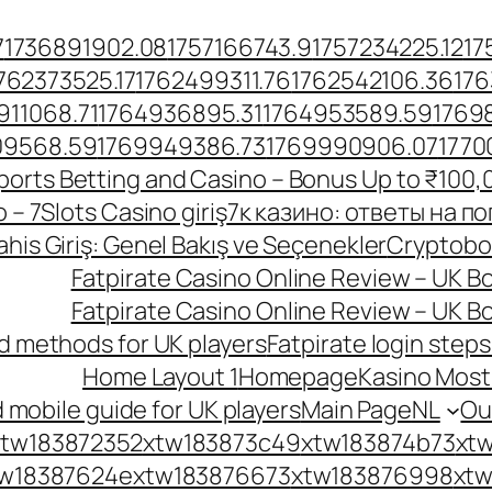
7
1736891902.08
1757166743.9
1757234225.12
17
762373525.17
1762499311.76
1762542106.36
176
911068.71
1764936895.31
1764953589.59
1769
09568.59
1769949386.73
1769990906.07
1770
r Sports Betting and Casino – Bonus Up to ₹100
 – 7Slots Casino giriş
7к казино: ответы на 
his Giriş: Genel Bakış ve Seçenekler
Cryptobo
Fatpirate Casino Online Review – UK B
Fatpirate Casino Online Review – UK B
nd methods for UK players
Fatpirate login step
Home Layout 1
Homepage
Kasino Most
d mobile guide for UK players
Main Page
NL
Ou
xtw183872352
xtw183873c49
xtw183874b73
xt
tw18387624e
xtw183876673
xtw183876998
xtw