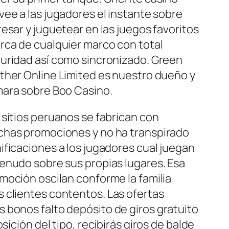
vee a las jugadores el instante sobre
resar y juguetear en las juegos favoritos
rca de cualquier marco con total
uridad así­ como sincronizado. Green
ther Online Limited es nuestro dueño y
ara sobre Boo Casino.
 sitios peruanos se fabrican con
has promociones y no ha transpirado
ificaciones a los jugadores cual juegan
enudo sobre sus propias lugares. Esa
moción oscilan conforme la familia
 clientes contentos. Las ofertas
 bonos falto depósito de giros gratuito
ición del tipo, recibirás giros de balde