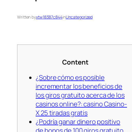
Written by
xtw18387c844
in
Uncategorized
Content
¿Sobre cómo es posible
incrementar los beneficios de
los giros gratuito acerca de los
casinos online?: casino Casino-
X 25 tiradas gratis
¿Podría ganar dinero positivo
de bonos de 100 giros gratuito