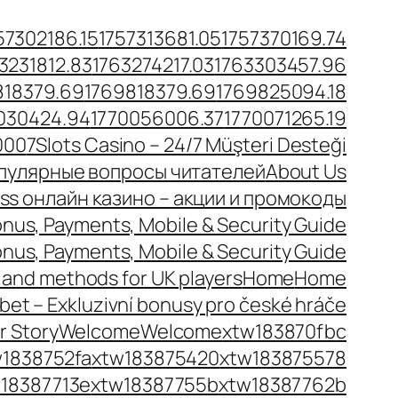
57302186.15
1757313681.05
1757370169.74
3231812.83
1763274217.03
1763303457.96
818379.69
1769818379.69
1769825094.18
030424.94
1770056006.37
1770071265.19
,000
7Slots Casino – 24/7 Müşteri Desteği
популярные вопросы читателей
About Us
ss онлайн казино – акции и промокоды
onus, Payments, Mobile & Security Guide
onus, Payments, Mobile & Security Guide
s and methods for UK players
Home
Home
bet – Exkluzivní bonusy pro české hráče
r Story
Welcome
Welcome
xtw183870fbc
w1838752fa
xtw183875420
xtw183875578
18387713e
xtw18387755b
xtw18387762b