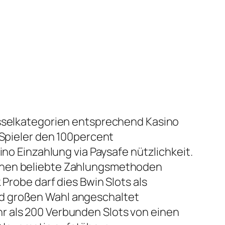
üsselkategorien entsprechend Kasino
 Spieler den 100percent
ino Einzahlung via Paysafe nützlichkeit.
tehen beliebte Zahlungsmethoden
 Probe darf dies Bwin Slots als
nd großen Wahl angeschaltet
r als 200 Verbunden Slots von einen