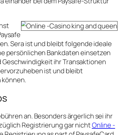
sera einander bei dem Paysafe-Struktur
hst
Paysafe
n. Sera ist und bleibt folgende ideale
ine persönlichen Bankdaten einsetzen
 Geschwindigkeit ihr Transaktionen
Hervorzuheben ist und bleibt
n können.
os
ren an. Besonders ärgerlich sei ihr
üglich Registrierung gar nicht
Online -
 Registrierung as part of PaysafeCard