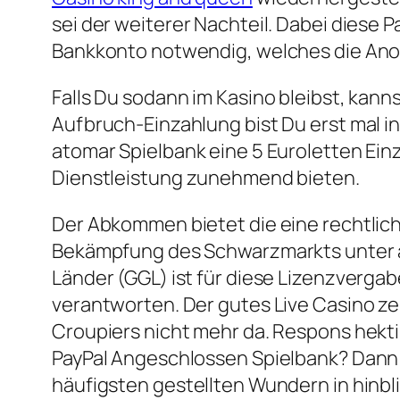
sei der weiterer Nachteil. Dabei diese 
Bankkonto notwendig, welches die Ano
Falls Du sodann im Kasino bleibst, kan
Aufbruch-Einzahlung bist Du erst mal in
atomar Spielbank eine 5 Euroletten Einz
Dienstleistung zunehmend bieten.
Der Abkommen bietet die eine rechtlich
Bekämpfung des Schwarzmarkts unter a
Länder (GGL) ist für diese Lizenzver
verantworten. Der gutes Live Casino zei
Croupiers nicht mehr da. Respons hekt
PayPal Angeschlossen Spielbank? Dann 
häufigsten gestellten Wundern in hinbl