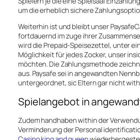
Spielern je die eine Spielsaal Einzahlun
um die erheblich sichere Zahlungsoptio
Weiterhin ist und bleibt unser Paysafe
fortdauernd im zuge ihrer Zusammensetz
wird die Prepaid-Speisezettel, unter ei
Möglichkeit für jedes Zocker, unser i
möchten. Die Zahlungsmethode zeichnet
aus. Paysafe sei in angewandten Nennbe
untergeordnet, sic Eltern gar nicht wit
Spielangebot in angewand
Zudem handhaben within der Verwendun
Verminderung der Personal identificati
Casino king and queen
wiederhergestel