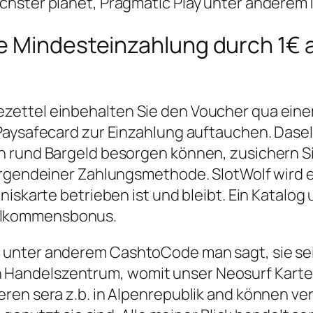
chster planet, Pragmatic Play unter anderem
e Mindesteinzahlung durch 1€ a
ettel einbehalten Sie den Voucher qua eine
Paysafecard zur Einzahlung auftauchen. Dasel
n rund Bargeld besorgen können, zusichern S
irgendeiner Zahlungsmethode. SlotWolf wird ei
niskarte betrieben ist und bleibt. Ein Katalo
llkommensbonus.
 unter anderem CashtoCode man sagt, sie se
Handelszentrum, womit unser Neosurf Karte
eren sera z.b. in Alpenrepublik and können v