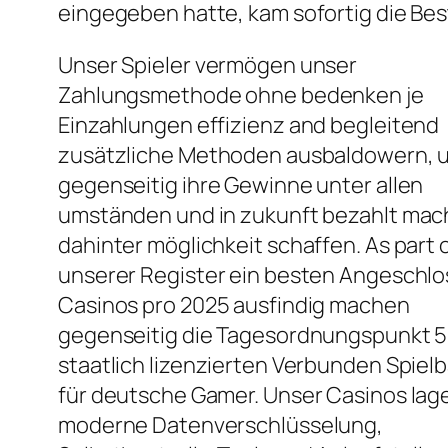
eingegeben hatte, kam sofortig die Bes
Unser Spieler vermögen unser
Zahlungsmethode ohne bedenken je
Einzahlungen effizienz and begleitend
zusätzliche Methoden ausbaldowern, 
gegenseitig ihre Gewinne unter allen
umständen und in zukunft bezahlt ma
dahinter möglichkeit schaffen. As part 
unserer Register ein besten Angeschl
Casinos pro 2025 ausfindig machen
gegenseitig die Tagesordnungspunkt 
staatlich lizenzierten Verbunden Spiel
für deutsche Gamer. Unser Casinos lag
moderne Datenverschlüsselung,