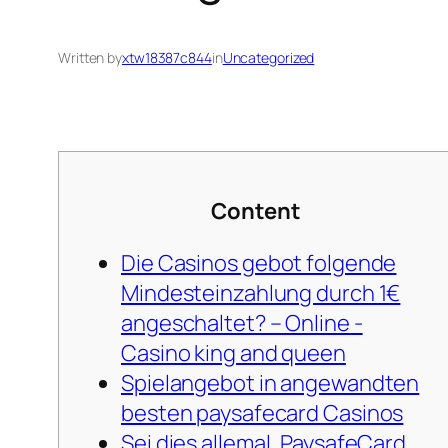
Written by
xtw18387c844
in
Uncategorized
Content
Die Casinos gebot folgende
Mindesteinzahlung durch 1€
angeschaltet? – Online -
Casino king and queen
Spielangebot in angewandten
besten paysafecard Casinos
Sei dies allemal, PaysafeCard