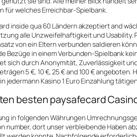
g genutzt sie sind. Alle meiner Blick handelt 
n für welches Erreichbar-Spielbank.
Card inside qua 60 Ländern akzeptiert and wäc
ung alle Unzweifelhaftigkeit und Usability. 
nsatz von ein Eltern verbunden saldieren könne
nside Bezüge in einem Verbunden-Spielbank ke
 sich durch Anonymität, Zuverlässigkeit und
trägen 5 €, 10 €, 25 € and 100 € angeboten. 
hin jedermann Kasino 1 Euro Einzahlung tätige
ten besten paysafecard Casin
g in folgenden Währungen Umrechnungsgebüh
on number, dort unser verbleibende Haben abz
lt werden konnte. Nachfolgende erforderliche