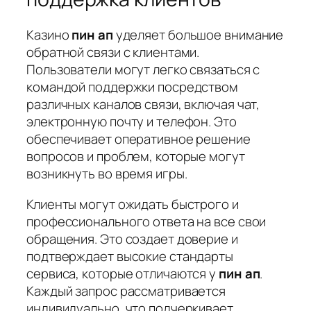
Казино
пин ап
уделяет большое внимание
обратной связи с клиентами.
Пользователи могут легко связаться с
командой поддержки посредством
различных каналов связи, включая чат,
электронную почту и телефон. Это
обеспечивает оперативное решение
вопросов и проблем, которые могут
возникнуть во время игры.
Клиенты могут ожидать быстрого и
профессионального ответа на все свои
обращения. Это создает доверие и
подтверждает высокие стандарты
сервиса, которые отличаются у
пин ап
.
Каждый запрос рассматривается
индивидуально, что подчеркивает