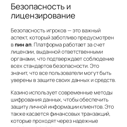
Безопасность и
лицензирование
Безопасность игроков — это важный
аспект, который заботливо предусмотрен
в
пин ап
. Платформа работает за счет
лицензии, выданной ответственными
органами, что подтверждает соблюдение
всех стандартов безопасности. Это
значит, что все пользователи могут быть
уверены в защите своих данных и средств.
Казино использует современные методы
шифрования данных, чтобы обеспечить
защиту личной информации клиентов. Это
также касается финансовых транзакций,
которые проходят через надежные