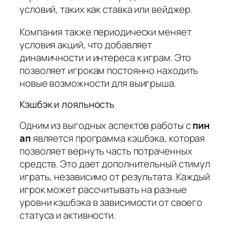
условий, таких как ставка или вейджер.
Компания также периодически меняет
условия акций, что добавляет
динамичности и интереса к играм. Это
позволяет игрокам постоянно находить
новые возможности для выигрыша.
Кэшбэк и лояльность
Одним из выгодных аспектов работы с
пин
ап
является программа кэшбэка, которая
позволяет вернуть часть потраченных
средств. Это дает дополнительный стимул
играть, независимо от результата. Каждый
игрок может рассчитывать на разные
уровни кэшбэка в зависимости от своего
статуса и активности.