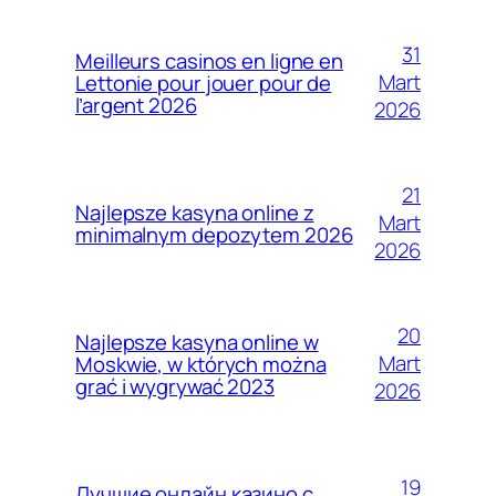
31
Meilleurs casinos en ligne en
Mart
Lettonie pour jouer pour de
l’argent 2026
2026
21
Najlepsze kasyna online z
Mart
minimalnym depozytem 2026
2026
20
Najlepsze kasyna online w
Mart
Moskwie, w których można
grać i wygrywać 2023
2026
19
Лучшие онлайн казино с