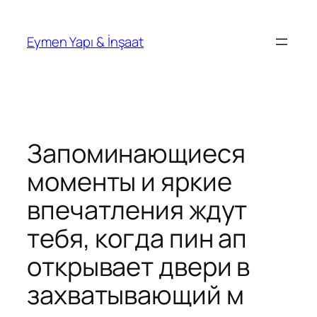
İçeriğe
geç
Eymen Yapı & İnşaat
Запоминающиеся
моменты и яркие
впечатления ждут
тебя, когда пин ап
открывает двери в
захватывающий м