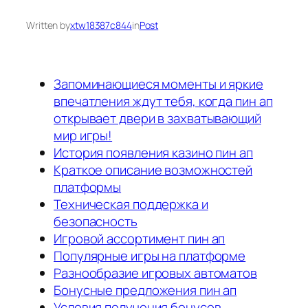
Written by
xtw18387c844
in
Post
Запоминающиеся моменты и яркие
впечатления ждут тебя, когда пин ап
открывает двери в захватывающий
мир игры!
История появления казино пин ап
Краткое описание возможностей
платформы
Техническая поддержка и
безопасность
Игровой ассортимент пин ап
Популярные игры на платформе
Разнообразие игровых автоматов
Бонусные предложения пин ап
Условия получения бонусов