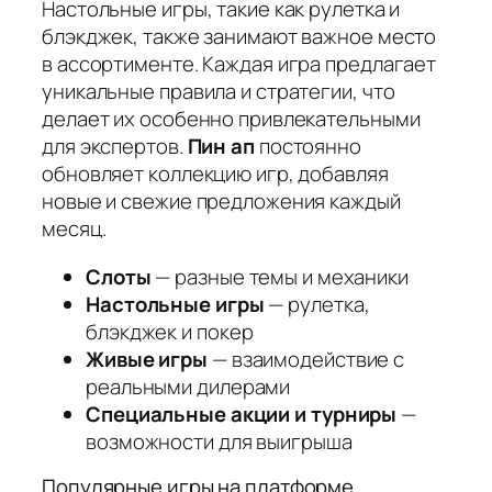
Настольные игры, такие как рулетка и
блэкджек, также занимают важное место
в ассортименте. Каждая игра предлагает
уникальные правила и стратегии, что
делает их особенно привлекательными
для экспертов.
Пин ап
постоянно
обновляет коллекцию игр, добавляя
новые и свежие предложения каждый
месяц.
Слоты
— разные темы и механики
Настольные игры
— рулетка,
блэкджек и покер
Живые игры
— взаимодействие с
реальными дилерами
Специальные акции и турниры
—
возможности для выигрыша
Популярные игры на платформе