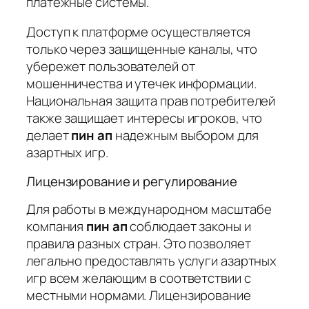
платежные системы.
Доступ к платформе осуществляется
только через защищенные каналы, что
убережет пользователей от
мошенничества и утечек информации.
Национальная защита прав потребителей
также защищает интересы игроков, что
делает
пин ап
надежным выбором для
азартных игр.
Лицензирование и регулирование
Для работы в международном масштабе
компания
пин ап
соблюдает законы и
правила разных стран. Это позволяет
легально предоставлять услуги азартных
игр всем желающим в соответствии с
местными нормами. Лицензирование