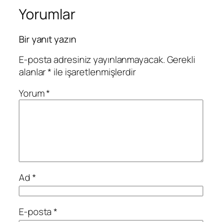
Yorumlar
Bir yanıt yazın
E-posta adresiniz yayınlanmayacak.
Gerekli
alanlar
*
ile işaretlenmişlerdir
Yorum
*
Ad
*
E-posta
*