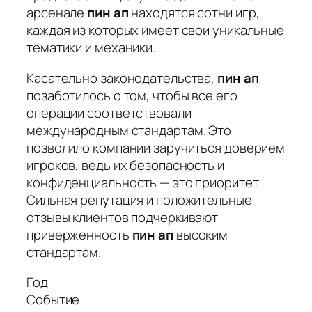
арсенале
пин ап
находятся сотни игр,
каждая из которых имеет свои уникальные
тематики и механики.
Касательно законодательства,
пин ап
позаботилось о том, чтобы все его
операции соответствовали
международным стандартам. Это
позволило компании заручиться доверием
игроков, ведь их безопасность и
конфиденциальность — это приоритет.
Сильная репутация и положительные
отзывы клиентов подчеркивают
приверженность
пин ап
высоким
стандартам.
Год
Событие