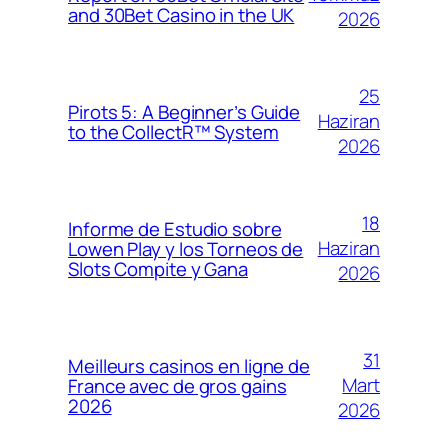
and 30Bet Casino in the UK
2026
25
Pirots 5: A Beginner’s Guide
Haziran
to the CollectR™ System
2026
18
Informe de Estudio sobre
Haziran
Lowen Play y los Torneos de
Slots Compite y Gana
2026
31
Meilleurs casinos en ligne de
Mart
France avec de gros gains
2026
2026