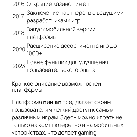
2016
Открытие казино пин ап
Заключение партнерств с ведущими
2017
разработчиками игр
Запуск мобильной версии
2018
платформы
Расширение ассортимента игр до
2020
1000+
Новые функции для улучшения
2023
пользовательского опыта
Краткое описание возможностей
платформы
Платформа
пин ап
предлагает своим
пользователям легкий доступ к самым
различным играм. Здесь можно играть не
только на компьютере, но и на мобильных
устройствах, что делает gaming