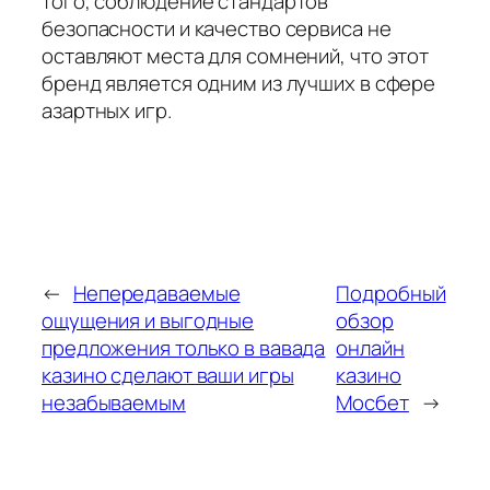
того, соблюдение стандартов
безопасности и качество сервиса не
оставляют места для сомнений, что этот
бренд является одним из лучших в сфере
азартных игр.
←
Непередаваемые
Подробный
ощущения и выгодные
обзор
предложения только в вавада
онлайн
казино сделают ваши игры
казино
незабываемым
Мосбет
→