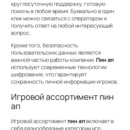
круглосуточную поддержку, готовую
помочь в любое время. Буквально в один
клик можно связаться с оператором и
получить ответ на любой интересующий
вопрос.
Кроме того, безопасность
пользовательских данных является
важной частью работы компании.
Пин ап
использует современные технологии
шифрования, что гарантирует
сохранность личной информации игроков.
Игровой ассортимент пин
ап
Игровой ассортимент
пин ап
включает в
себя разнообразные категории игр,