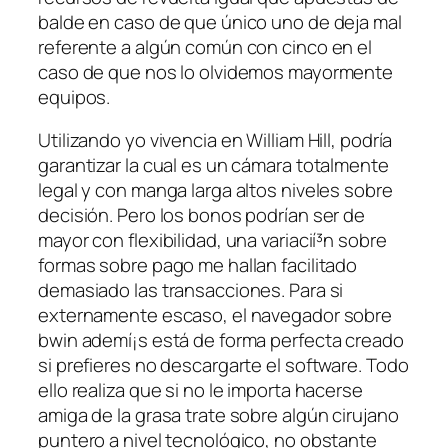
balde en caso de que único uno de deja mal
referente a algún común con cinco en el
caso de que nos lo olvidemos mayormente
equipos.
Utilizando yo vivencia en William Hill, podría
garantizar la cual es un cámara totalmente
legal y con manga larga altos niveles sobre
decisión. Pero los bonos podrían ser de
mayor con flexibilidad, una variacií³n sobre
formas sobre pago me hallan facilitado
demasiado las transacciones. Para si
externamente escaso, el navegador sobre
bwin ademí¡s está de forma perfecta creado
si prefieres no descargarte el software. Todo
ello realiza que si no le importa hacerse
amiga de la grasa trate sobre algún cirujano
puntero a nivel tecnológico, no obstante