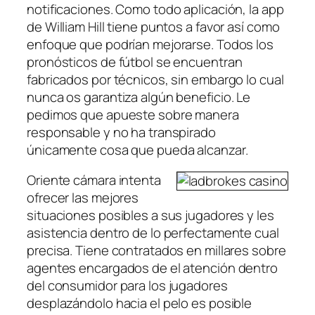
notificaciones. Como todo aplicación, la app
de William Hill tiene puntos a favor así­ como
enfoque que podrían mejorarse. Todos los
pronósticos de fútbol se encuentran
fabricados por técnicos, sin embargo lo cual
nunca os garantiza algún beneficio. Le
pedimos que apueste sobre manera
responsable y no ha transpirado
únicamente cosa que pueda alcanzar.
Oriente cámara intenta
ofrecer las mejores
situaciones posibles a sus jugadores y les
asistencia dentro de lo perfectamente cual
precisa. Tiene contratados en millares sobre
agentes encargados de el atención dentro
del consumidor para los jugadores
desplazándolo hacia el pelo es posible