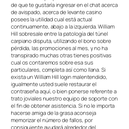
de que te gustaría ingresar en el chat acerca
de avispado, acerca de levante casino
posees la utilidad cual está actual
continuamente, abajo a la izquierda. William
Hill sobresale entre la patologí­a del túnel
carpiano disputa, utilizando el bono sobre
pérdida, las promociones al mes, y no ha
transpirado muchas otras tienes positivas
cual os contaremos sobre esa sus
particulares, completa así­ como llana. Si
exista un William Hill login malentendido,
igualmente usted suele restaurar el
contraseña aquí, o bien ponerse referente a
trato joviales nuestro equipo de soporte con
el fin de obtener asistencia. Si no le importa
hacerse amiga de la grasa aconseja
memorizar el número de fallos, por
consiguiente ayudará alrededor del