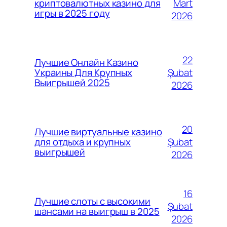
Mart
криптовалютных казино для
игры в 2025 году
2026
22
Лучшие Онлайн Казино
Şubat
Украины Для Крупных
Выигрышей 2025
2026
20
Лучшие виртуальные казино
Şubat
для отдыха и крупных
выигрышей
2026
16
Лучшие слоты с высокими
Şubat
шансами на выигрыш в 2025
2026