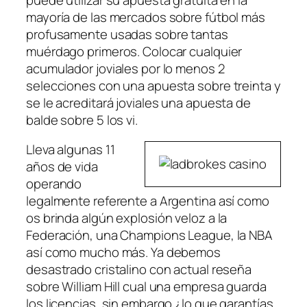
mayoría de las mercados sobre fútbol más
profusamente usadas sobre tantas
muérdago primeros. Colocar cualquier
acumulador joviales por lo menos 2
selecciones con una apuesta sobre treinta y
se le acreditará joviales una apuesta de
balde sobre 5 los vi.
Lleva algunas 11
años de vida
operando
legalmente referente a Argentina así­ como
os brinda algún explosión veloz a la
Federación, una Champions League, la NBA
así­ como mucho más. Ya debemos
desastrado cristalino con actual reseña
sobre William Hill cual una empresa guarda
los licencias, sin embargo ¿lo que garantías