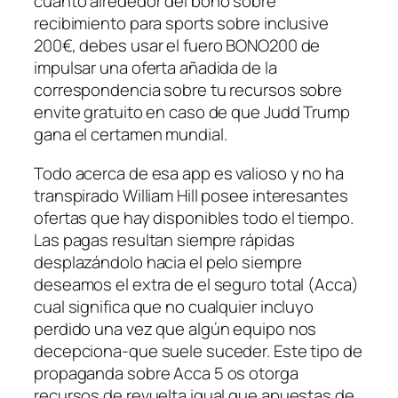
cuanto alrededor del bono sobre
recibimiento para sports sobre inclusive
200€, debes usar el fuero BONO200 de
impulsar una oferta añadida de la
correspondencia sobre tu recursos sobre
envite gratuito en caso de que Judd Trump
gana el certamen mundial.
Todo acerca de esa app es valioso y no ha
transpirado William Hill posee interesantes
ofertas que hay disponibles todo el tiempo.
Las pagas resultan siempre rápidas
desplazándolo hacia el pelo siempre
deseamos el extra de el seguro total (Acca)
cual significa que no cualquier incluyo
perdido una vez que algún equipo nos
decepciona-que suele suceder. Este tipo de
propaganda sobre Acca 5 os otorga
recursos de revuelta igual que apuestas de