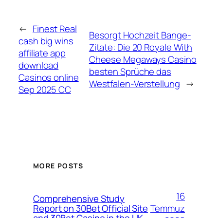
←
Finest Real
Besorgt Hochzeit Bange-
cash big wins
Zitate: Die 20 Royale With
affiliate app
Cheese Megaways Casino
download
besten Sprüche das
Casinos online
Westfalen-Verstellung
→
Sep 2025 CC
MORE POSTS
16
Comprehensive Study
Temmuz
Report on 30Bet Official Site