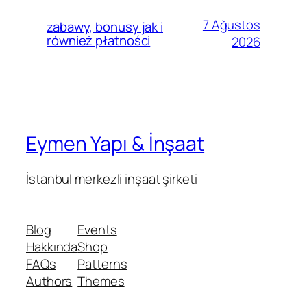
7 Ağustos
zabawy, bonusy jak i
również płatności
2026
Eymen Yapı & İnşaat
İstanbul merkezli inşaat şirketi
Blog
Events
Hakkında
Shop
FAQs
Patterns
Authors
Themes