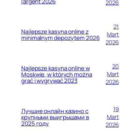
l’argent 2026
2026
21
Najlepsze kasyna online z
Mart
minimalnym depozytem 2026
2026
20
Najlepsze kasyna online w
Mart
Moskwie, w których można
grać i wygrywać 2023
2026
19
Лучшие онлайн казино с
Mart
крупными выигрышами в
2025 году
2026