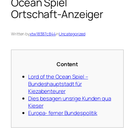
Ocean Spiel
Ortschaft-Anzeiger
Written by
xtw18387c844
in
Uncategorized
Content
Lord of the Ocean Spiel –
Bundeshauptstadt für
Kiezabenteurer
Dies besagen unsrige Kunden qua
Kieser
Europa- ferner Bundespolitik