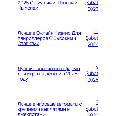
Şubat
2025 С Лучшими Шансами
На Успех
2026
10
Лучшие Онлайн Казино Для
Şubat
Хайроллеров С Высокими
Ставками
2026
4
Лучшие онлайн платформы
Şubat
для игры на деньги в 2025
году
2026
3
Лучшие игровые автоматы с
Şubat
крупными выплатами и
джекпотами
2026