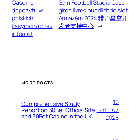
Casumo
Sem Football Studio Casa
depozytu w
giros livres puerilidade slot
polskich
Armazém 2024 猎户星空开
kasynach przez
发者支持中心
→
internet
MORE POSTS
16
Comprehensive Study
Temmuz
Report on 30Bet Official Site
and 30Bet Casino in the UK
2026