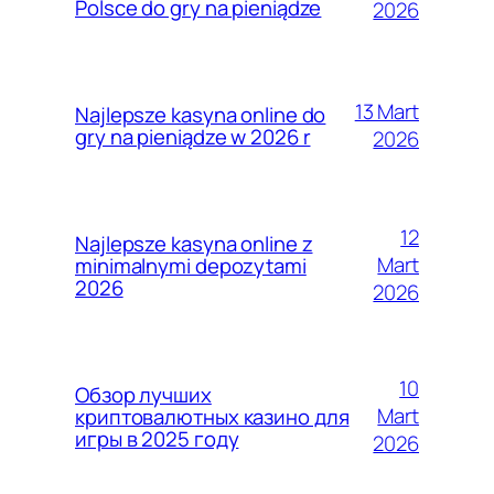
Polsce do gry na pieniądze
2026
13 Mart
Najlepsze kasyna online do
gry na pieniądze w 2026 r
2026
12
Najlepsze kasyna online z
Mart
minimalnymi depozytami
2026
2026
10
Обзор лучших
Mart
криптовалютных казино для
игры в 2025 году
2026