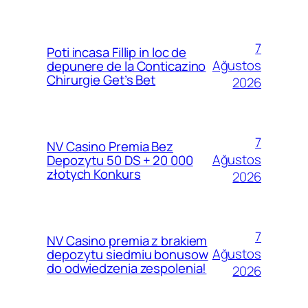
7
Poti incasa Fillip in loc de
Ağustos
depunere de la Conticazino
Chirurgie Get’s Bet
2026
7
NV Casino Premia Bez
Ağustos
Depozytu 50 DS + 20 000
złotych Konkurs
2026
7
NV Casino premia z brakiem
Ağustos
depozytu siedmiu bonusow
do odwiedzenia zespolenia!
2026