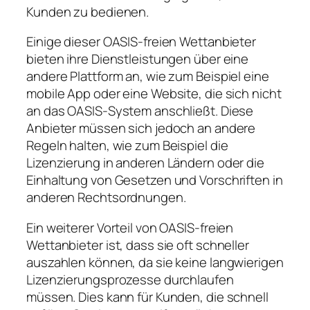
Kunden zu bedienen.
Einige dieser OASIS-freien Wettanbieter
bieten ihre Dienstleistungen über eine
andere Plattform an, wie zum Beispiel eine
mobile App oder eine Website, die sich nicht
an das OASIS-System anschließt. Diese
Anbieter müssen sich jedoch an andere
Regeln halten, wie zum Beispiel die
Lizenzierung in anderen Ländern oder die
Einhaltung von Gesetzen und Vorschriften in
anderen Rechtsordnungen.
Ein weiterer Vorteil von OASIS-freien
Wettanbieter ist, dass sie oft schneller
auszahlen können, da sie keine langwierigen
Lizenzierungsprozesse durchlaufen
müssen. Dies kann für Kunden, die schnell