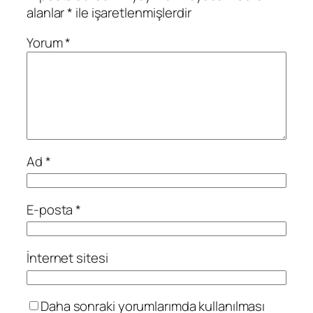
alanlar
*
ile işaretlenmişlerdir
Yorum
*
Ad
*
E-posta
*
İnternet sitesi
Daha sonraki yorumlarımda kullanılması