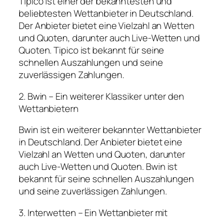
Tipico ist einer der bekanntesten und
beliebtesten Wettanbieter in Deutschland.
Der Anbieter bietet eine Vielzahl an Wetten
und Quoten, darunter auch Live-Wetten und
Quoten. Tipico ist bekannt für seine
schnellen Auszahlungen und seine
zuverlässigen Zahlungen.
2. Bwin – Ein weiterer Klassiker unter den
Wettanbietern
Bwin ist ein weiterer bekannter Wettanbieter
in Deutschland. Der Anbieter bietet eine
Vielzahl an Wetten und Quoten, darunter
auch Live-Wetten und Quoten. Bwin ist
bekannt für seine schnellen Auszahlungen
und seine zuverlässigen Zahlungen.
3. Interwetten – Ein Wettanbieter mit