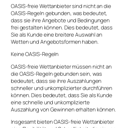
OASIS-freie Wettanbieter sind nicht an die
OASIS-Regeln gebunden, was bedeutet,
dass sie ihre Angebote und Bedingungen
frei gestalten können. Dies bedeutet, dass
Sie als Kunde eine breitere Auswahl an
Wetten und Angebotsformen haben.
Keine OASIS-Regeln
OASIS-freie Wettanbieter müssen nicht an
die OASIS-Regeln gebunden sein, was
bedeutet, dass sie ihre Auszahlungen
schneller und unkomplizierter durchführen
können. Dies bedeutet, dass Sie als Kunde
eine schnelle und unkomplizierte
Auszahlung von Gewinnen erhalten können.
Insgesamt bieten OASIS-freie Wettanbieter