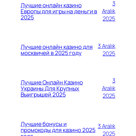
3
Лучшие онлайн казино
Aralık
Европы для игры на деньги в
2025
2025
3 Aralık
Лучшие онлайн казино для
москвичей в 2025 году
2025
3
Лучшие Онлайн Казино
Aralık
Украины Для Крупных
Выигрышей 2025
2025
Лучшие бонусы и
3 Aralık
промокоды для казино 2025
2025
года