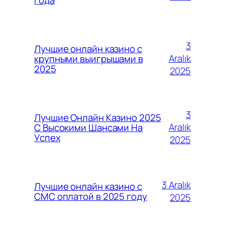
3
Лучшие онлайн казино с
Aralık
крупными выигрышами в
2025
2025
3
Лучшие Онлайн Казино 2025
Aralık
С Высокими Шансами На
Успех
2025
3 Aralık
Лучшие онлайн казино с
СМС оплатой в 2025 году
2025