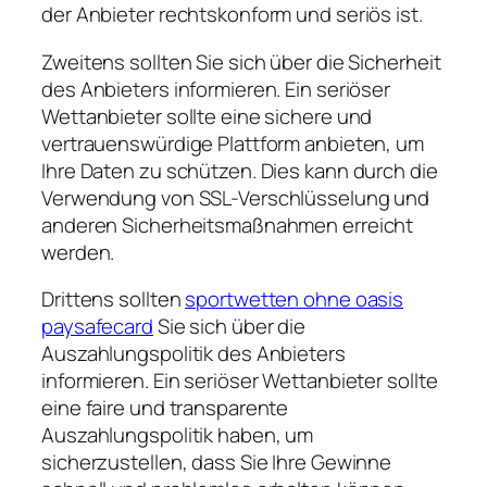
der Anbieter rechtskonform und seriös ist.
Zweitens sollten Sie sich über die Sicherheit
des Anbieters informieren. Ein seriöser
Wettanbieter sollte eine sichere und
vertrauenswürdige Plattform anbieten, um
Ihre Daten zu schützen. Dies kann durch die
Verwendung von SSL-Verschlüsselung und
anderen Sicherheitsmaßnahmen erreicht
werden.
Drittens sollten
sportwetten ohne oasis
paysafecard
Sie sich über die
Auszahlungspolitik des Anbieters
informieren. Ein seriöser Wettanbieter sollte
eine faire und transparente
Auszahlungspolitik haben, um
sicherzustellen, dass Sie Ihre Gewinne