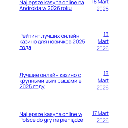
18 Mart
Najlepsze kasyna online na
Androida w 2026 roku
2026
18
Рейтинг лучших онлайн
Mart
казино для новичков 2025
года
2026
18
Лучшие онлайн казино с
Mart
крупными выигрышами в
2025 году
2026
17 Mart
Najlepsze kasyna online w
Polsce do gry na pieniądze
2026