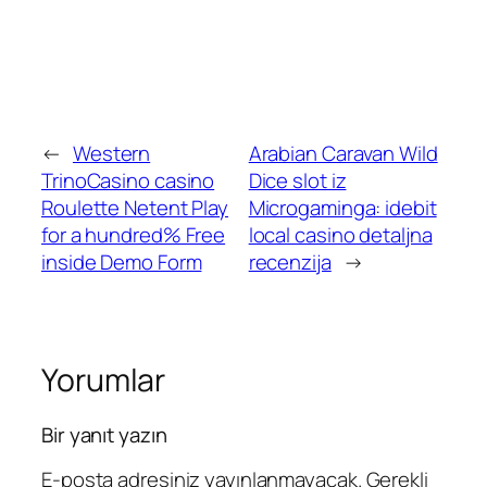
←
Western
Arabian Caravan Wild
TrinoCasino casino
Dice slot iz
Roulette Netent Play
Microgaminga: idebit
for a hundred% Free
local casino detaljna
inside Demo Form
recenzija
→
Yorumlar
Bir yanıt yazın
E-posta adresiniz yayınlanmayacak.
Gerekli