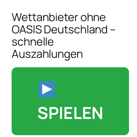
Wettanbieter ohne
OASIS Deutschland –
schnelle
Auszahlungen
SPIELEN