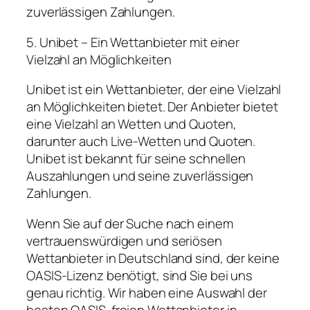
zuverlässigen Zahlungen.
5. Unibet – Ein Wettanbieter mit einer
Vielzahl an Möglichkeiten
Unibet ist ein Wettanbieter, der eine Vielzahl
an Möglichkeiten bietet. Der Anbieter bietet
eine Vielzahl an Wetten und Quoten,
darunter auch Live-Wetten und Quoten.
Unibet ist bekannt für seine schnellen
Auszahlungen und seine zuverlässigen
Zahlungen.
Wenn Sie auf der Suche nach einem
vertrauenswürdigen und seriösen
Wettanbieter in Deutschland sind, der keine
OASIS-Lizenz benötigt, sind Sie bei uns
genau richtig. Wir haben eine Auswahl der
besten OASIS-freien Wettanbieter in