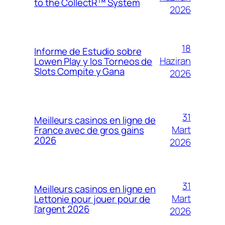
to the CollectR™ System
2026
18
Informe de Estudio sobre
Haziran
Lowen Play y los Torneos de
Slots Compite y Gana
2026
31
Meilleurs casinos en ligne de
Mart
France avec de gros gains
2026
2026
31
Meilleurs casinos en ligne en
Mart
Lettonie pour jouer pour de
l’argent 2026
2026