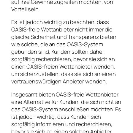
auf ihre Gewinne zugreifen möchten, von
Vorteil sein.
Es ist jedoch wichtig zu beachten, dass
OASIS-freie Wettanbieter nicht immer die
gleiche Sicherheit und Transparenz bieten
wie solche, die an das OASIS-System
gebunden sind. Kunden sollten daher
sorgfältig recherchieren, bevor sie sich an
einen OASIS-freien Wettanbieter wenden,
um sicherzustellen, dass sie sich an einen
vertrauenswürdigen Anbieter wenden.
Insgesamt bieten OASIS-freie Wettanbieter
eine Alternative für Kunden, die sich nicht an
das OASIS-System anschließen möchten. Es
ist jedoch wichtig, dass Kunden sich
sorgfältig informieren und recherchieren,
bevor sie sich an einen solchen Anbieter