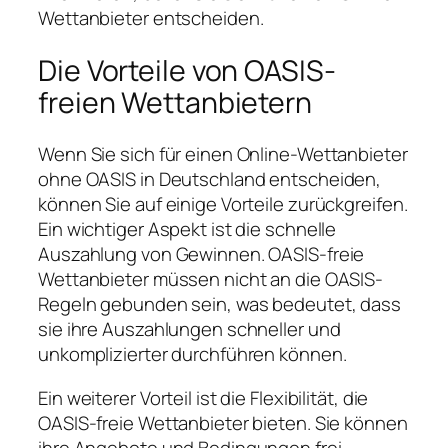
Wettanbieter entscheiden.
Die Vorteile von OASIS-
freien Wettanbietern
Wenn Sie sich für einen Online-Wettanbieter
ohne OASIS in Deutschland entscheiden,
können Sie auf einige Vorteile zurückgreifen.
Ein wichtiger Aspekt ist die schnelle
Auszahlung von Gewinnen. OASIS-freie
Wettanbieter müssen nicht an die OASIS-
Regeln gebunden sein, was bedeutet, dass
sie ihre Auszahlungen schneller und
unkomplizierter durchführen können.
Ein weiterer Vorteil ist die Flexibilität, die
OASIS-freie Wettanbieter bieten. Sie können
ihre Angebote und Bedingungen frei