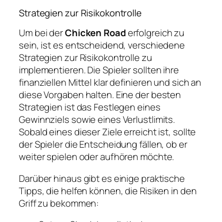
Strategien zur Risikokontrolle
Um bei der
Chicken Road
erfolgreich zu
sein, ist es entscheidend, verschiedene
Strategien zur Risikokontrolle zu
implementieren. Die Spieler sollten ihre
finanziellen Mittel klar definieren und sich an
diese Vorgaben halten. Eine der besten
Strategien ist das Festlegen eines
Gewinnziels sowie eines Verlustlimits.
Sobald eines dieser Ziele erreicht ist, sollte
der Spieler die Entscheidung fällen, ob er
weiter spielen oder aufhören möchte.
Darüber hinaus gibt es einige praktische
Tipps, die helfen können, die Risiken in den
Griff zu bekommen: