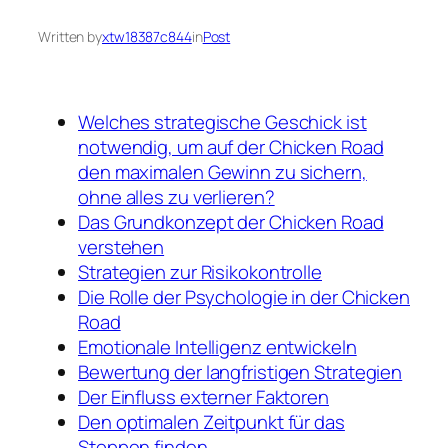
Written by
xtw18387c844
in
Post
Welches strategische Geschick ist
notwendig, um auf der Chicken Road
den maximalen Gewinn zu sichern,
ohne alles zu verlieren?
Das Grundkonzept der Chicken Road
verstehen
Strategien zur Risikokontrolle
Die Rolle der Psychologie in der Chicken
Road
Emotionale Intelligenz entwickeln
Bewertung der langfristigen Strategien
Der Einfluss externer Faktoren
Den optimalen Zeitpunkt für das
Stoppen finden