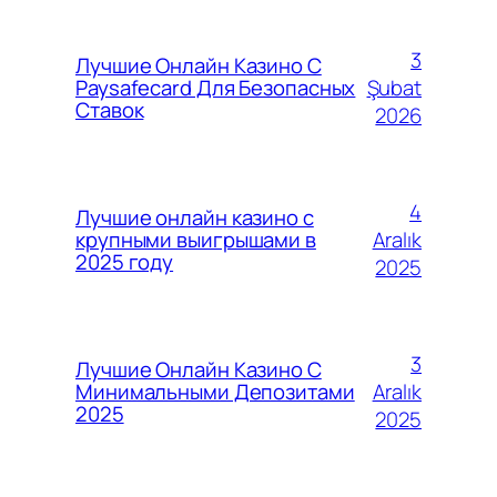
3
Лучшие Онлайн Казино С
Şubat
Paysafecard Для Безопасных
Ставок
2026
4
Лучшие онлайн казино с
Aralık
крупными выигрышами в
2025 году
2025
3
Лучшие Онлайн Казино С
Aralık
Минимальными Депозитами
2025
2025