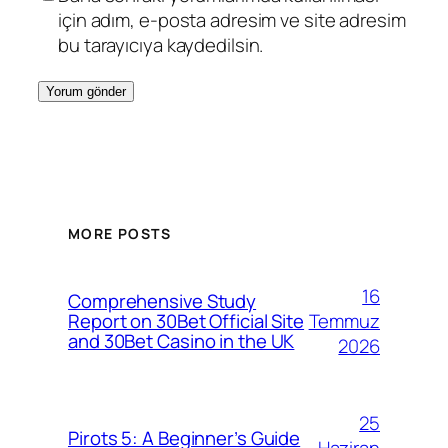
için adım, e-posta adresim ve site adresim
bu tarayıcıya kaydedilsin.
MORE POSTS
16
Comprehensive Study
Temmuz
Report on 30Bet Official Site
and 30Bet Casino in the UK
2026
25
Pirots 5: A Beginner’s Guide
Haziran