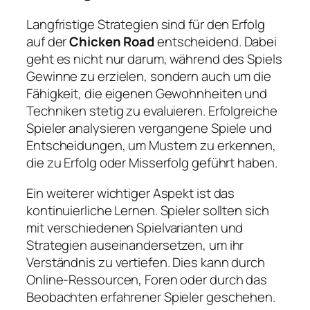
Langfristige Strategien sind für den Erfolg
auf der
Chicken Road
entscheidend. Dabei
geht es nicht nur darum, während des Spiels
Gewinne zu erzielen, sondern auch um die
Fähigkeit, die eigenen Gewohnheiten und
Techniken stetig zu evaluieren. Erfolgreiche
Spieler analysieren vergangene Spiele und
Entscheidungen, um Mustern zu erkennen,
die zu Erfolg oder Misserfolg geführt haben.
Ein weiterer wichtiger Aspekt ist das
kontinuierliche Lernen. Spieler sollten sich
mit verschiedenen Spielvarianten und
Strategien auseinandersetzen, um ihr
Verständnis zu vertiefen. Dies kann durch
Online-Ressourcen, Foren oder durch das
Beobachten erfahrener Spieler geschehen.