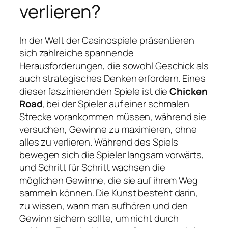
verlieren?
In der Welt der Casinospiele präsentieren
sich zahlreiche spannende
Herausforderungen, die sowohl Geschick als
auch strategisches Denken erfordern. Eines
dieser faszinierenden Spiele ist die
Chicken
Road
, bei der Spieler auf einer schmalen
Strecke vorankommen müssen, während sie
versuchen, Gewinne zu maximieren, ohne
alles zu verlieren. Während des Spiels
bewegen sich die Spieler langsam vorwärts,
und Schritt für Schritt wachsen die
möglichen Gewinne, die sie auf ihrem Weg
sammeln können. Die Kunst besteht darin,
zu wissen, wann man aufhören und den
Gewinn sichern sollte, um nicht durch