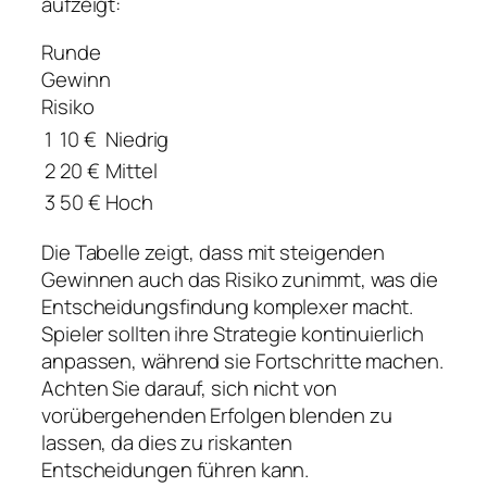
aufzeigt:
Runde
Gewinn
Risiko
1
10 €
Niedrig
2
20 €
Mittel
3
50 €
Hoch
Die Tabelle zeigt, dass mit steigenden
Gewinnen auch das Risiko zunimmt, was die
Entscheidungsfindung komplexer macht.
Spieler sollten ihre Strategie kontinuierlich
anpassen, während sie Fortschritte machen.
Achten Sie darauf, sich nicht von
vorübergehenden Erfolgen blenden zu
lassen, da dies zu riskanten
Entscheidungen führen kann.