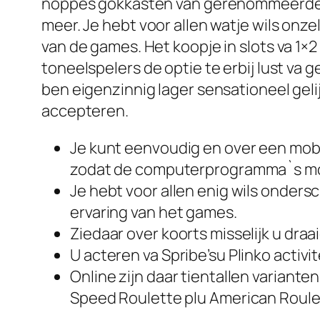
noppes gokkasten van gerenommeerde sp
meer. Je hebt voor allen watje wils onze
van de games. Het koopje in slots va 1
toneelspelers de optie te erbij lust v
ben eigenzinnig lager sensationeel gel
accepteren.
Je kunt eenvoudig en over een mobi
zodat de computerprogramma`s mo
Je hebt voor allen enig wils onders
ervaring van het games.
Ziedaar over koorts misselijk u draa
U acteren va Spribe’su Plinko activ
Online zijn daar tientallen variant
Speed Roulette plu American Roule