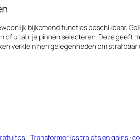
en
gewoonlijk bijkomend functies beschikbaar. Ge
 of u tal rije pinnen selecteren. Deze geeft 
ken verklein hen gelegenheden om strafbaar er
ratuitos
Transformer les trajets en gains : 