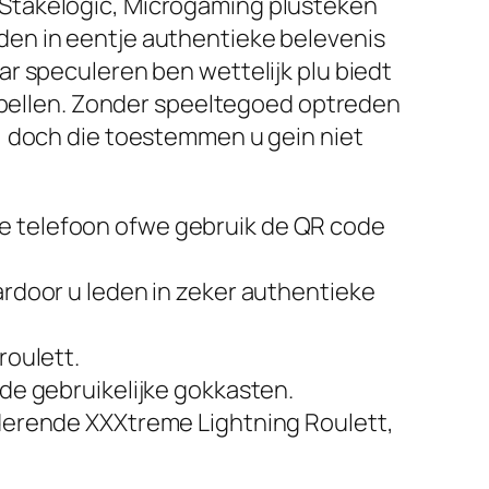
 Stakelogic, Microgaming plusteken
 leden in eentje authentieke belevenis
r speculeren ben wettelijk plu biedt
kspellen. Zonder speeltegoed optreden
, doch die toestemmen u gein niet
le telefoon ofwe gebruik de QR code
ardoor u leden in zeker authentieke
roulett.
 de gebruikelijke gokkasten.
inderende XXXtreme Lightning Roulett,