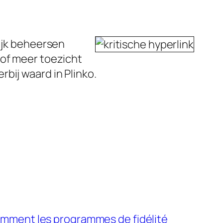
lijk beheersen
mof meer toezicht
bij waard in Plinko.
comment les programmes de fidélité