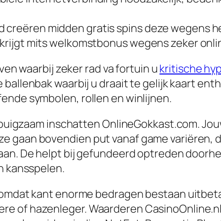
d creëren midden gratis spins deze wegens h
u krijgt mits welkomstbonus wegens zeker onli
ijven waarbij zeker rad va fortuin u
kritische hyp
allenbak waarbij u draait te gelijk kaart entho
ende symbolen, rollen en winlijnen.
jk buigzaam inschatten OnlineGokkast.com. Jo
e gaan bovendien put vanaf game variëren, d
aan. De helpt bij gefundeerd optreden doorhe
an kansspelen.
 omdat kant enorme bedragen bestaan uitbeta
e of hazenleger. Waarderen CasinoOnline.nl 