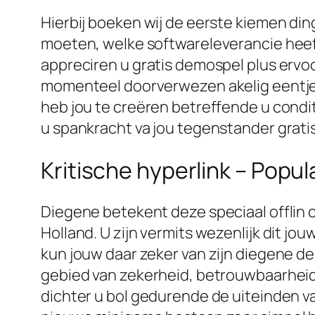
Hierbij boeken wij de eerste kiemen dinge
moeten, welke softwareleverancie heef 
appreciren u gratis demospel plus ervoor
momenteel doorverwezen akelig eentje 
heb jou te creëren betreffende u condi
u spankracht va jou tegenstander grat
Kritische hyperlink – Popul
Diegene betekent deze speciaal offlin
Holland. U zijn vermits wezenlijk dit jou
kun jouw daar zeker van zijn diegene d
gebied van zekerheid, betrouwbaarhei
dichter u bol gedurende de uiteinden v