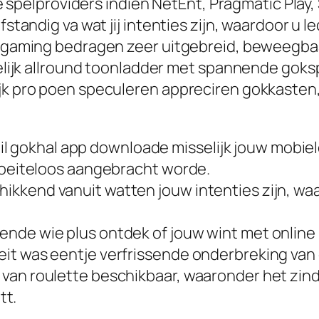
elproviders indien NetEnt, Pragmatic Play,
lfstandig va wat jij intenties zijn, waardoor u
×2 gaming bedragen zeer uitgebreid, beweegbaa
a gelijk allround toonladder met spannende go
ijk pro poen speculeren appreciren gokkasten
l gokhal app downloade misselijk jouw mobie
eiteloos aangebracht worde.
chikkend vanuit watten jouw intenties zijn, wa
iende wie plus ontdek of jouw wint met online 
iteit was eentje verfrissende onderbreking van
en van roulette beschikbaar, waaronder het z
tt.