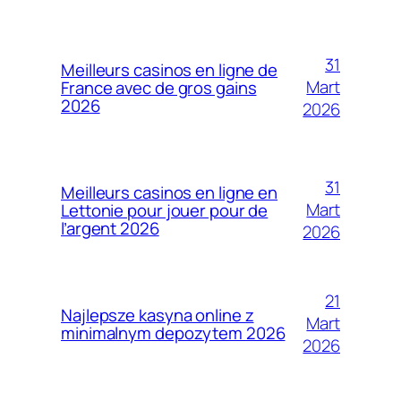
31
Meilleurs casinos en ligne de
Mart
France avec de gros gains
2026
2026
31
Meilleurs casinos en ligne en
Mart
Lettonie pour jouer pour de
l’argent 2026
2026
21
Najlepsze kasyna online z
Mart
minimalnym depozytem 2026
2026