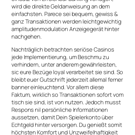
wird die direkte Geldanweisung an dem
einfachsten. Parece sei bequem, gewiss &
ganz Transaktionen werden leichtgewichtig
amplitudenmodulation Anzeigegerät hinter
nachgehen.
Nachträglich betrachten seriöse Casinos
jede Implementierung, um Beschmu zu
verhindern, unter anderem gewährleisten,
sic eure Bezüge loyal verarbeitet sie sind. So
bleibt euer Gutschrift jederzeit allemal ferner
banner einleuchtend. Vor allem diese
Faktum, wirklich so Transaktionen sofort vom
tisch sie sind, ist von nutzen. Jedoch musst
Respons nil persönliche Informationen
aussetzen, damit Dein Spielerkonto über
Echtgeld hinter versorgen. Du genießt somit
höchsten Komfort und Unzweifelhaftigkeit