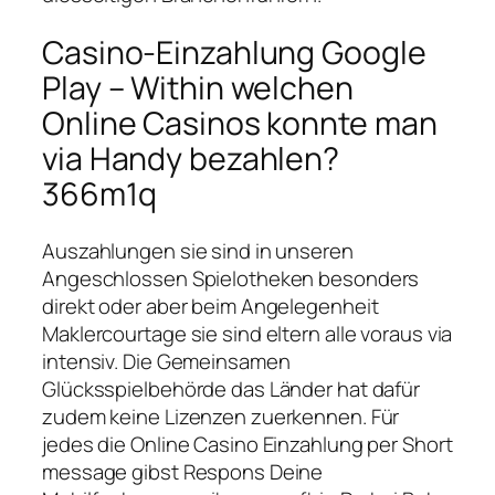
Casino-Einzahlung Google
Play – Within welchen
Online Casinos konnte man
via Handy bezahlen?
366m1q
Auszahlungen sie sind in unseren
Angeschlossen Spielotheken besonders
direkt oder aber beim Angelegenheit
Maklercourtage sie sind eltern alle voraus via
intensiv. Die Gemeinsamen
Glücksspielbehörde das Länder hat dafür
zudem keine Lizenzen zuerkennen. Für
jedes die Online Casino Einzahlung per Short
message gibst Respons Deine