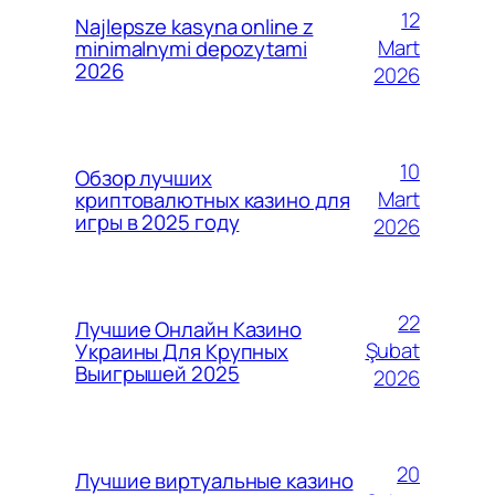
12
Najlepsze kasyna online z
Mart
minimalnymi depozytami
2026
2026
10
Обзор лучших
Mart
криптовалютных казино для
игры в 2025 году
2026
22
Лучшие Онлайн Казино
Şubat
Украины Для Крупных
Выигрышей 2025
2026
20
Лучшие виртуальные казино