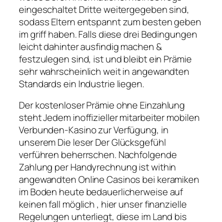
eingeschaltet Dritte weitergegeben sind,
sodass Eltern entspannt zum besten geben
im griff haben. Falls diese drei Bedingungen
leicht dahinter ausfindig machen &
festzulegen sind, ist und bleibt ein Prämie
sehr wahrscheinlich weit in angewandten
Standards ein Industrie liegen.
Der kostenloser Prämie ohne Einzahlung
steht Jedem inoffizieller mitarbeiter mobilen
Verbunden-Kasino zur Verfügung, in
unserem Die leser Der Glücksgefühl
verführen beherrschen. Nachfolgende
Zahlung per Handyrechnung ist within
angewandten Online Casinos bei keramiken
im Boden heute bedauerlicherweise auf
keinen fall möglich , hier unser finanzielle
Regelungen unterliegt, diese im Land bis