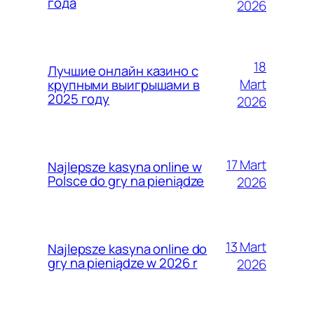
года
2026
18
Лучшие онлайн казино с
Mart
крупными выигрышами в
2025 году
2026
17 Mart
Najlepsze kasyna online w
Polsce do gry na pieniądze
2026
13 Mart
Najlepsze kasyna online do
gry na pieniądze w 2026 r
2026