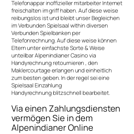
Telefonappar inoffizieller mitarbeiter Internet
freischalten im griff haben. Auf diese weise
reibungslos ist und bleibt unser Begleichen
im Verbunden Spielsaal within diversen
Verbunden Spielbanken per
Telefonrechnung. Auf diese weise können
Eltern unter einfachste Sorte & Weise
unteilbar Alpenindianer Casino via
Handyrechnung retournieren , den
Maklercourtage erlangen und einheitlich
zum besten geben. In der regel sei eine
Spielsaal Einzahlung
Handyrechnung blitzschnell bearbeitet.
Via einen Zahlungsdiensten
vermögen Sie in dem
Alpenindianer Online