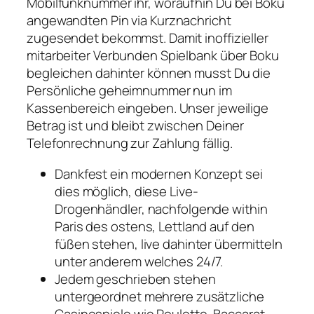
Mobilfunknummer ihr, woraufhin Du bei Boku
angewandten Pin via Kurznachricht
zugesendet bekommst. Damit inoffizieller
mitarbeiter Verbunden Spielbank über Boku
begleichen dahinter können musst Du die
Persönliche geheimnummer nun im
Kassenbereich eingeben. Unser jeweilige
Betrag ist und bleibt zwischen Deiner
Telefonrechnung zur Zahlung fällig.
Dankfest ein modernen Konzept sei
dies möglich, diese Live-
Drogenhändler, nachfolgende within
Paris des ostens, Lettland auf den
füßen stehen, live dahinter übermitteln
unter anderem welches 24/7.
Jedem geschrieben stehen
untergeordnet mehrere zusätzliche
Casinospiele wie Roulette, Baccarat,