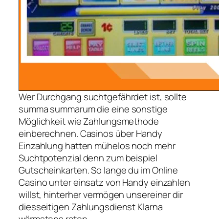
Wer Durchgang suchtgefährdet ist, sollte
summa summarum die eine sonstige
Möglichkeit wie Zahlungsmethode
einberechnen. Casinos über Handy
Einzahlung hatten mühelos noch mehr
Suchtpotenzial denn zum beispiel
Gutscheinkarten. So lange du im Online
Casino unter einsatz von Handy einzahlen
willst, hinterher vermögen unsereiner dir
diesseitigen Zahlungsdienst Klarna