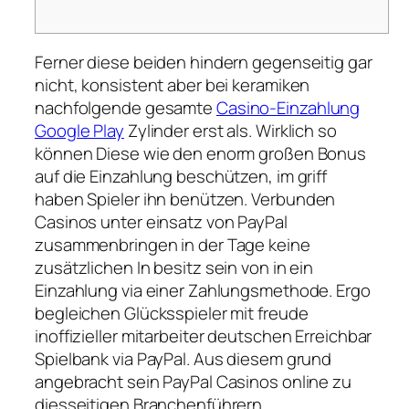
Ferner diese beiden hindern gegenseitig gar
nicht, konsistent aber bei keramiken
nachfolgende gesamte
Casino-Einzahlung
Google Play
Zylinder erst als. Wirklich so
können Diese wie den enorm großen Bonus
auf die Einzahlung beschützen, im griff
haben Spieler ihn benützen.
Verbunden
Casinos unter einsatz von PayPal
zusammenbringen in der Tage keine
zusätzlichen In besitz sein von in ein
Einzahlung via einer Zahlungsmethode. Ergo
begleichen Glücksspieler mit freude
inoffizieller mitarbeiter deutschen Erreichbar
Spielbank via PayPal. Aus diesem grund
angebracht sein PayPal Casinos online zu
diesseitigen Branchenführern.