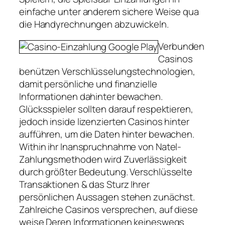
einfache unter anderem sichere Weise qua
die Handyrechnungen abzuwickeln.
Verbunden
Casinos
benützen Verschlüsselungstechnologien,
damit persönliche und finanzielle
Informationen dahinter bewachen.
Glücksspieler sollten darauf respektieren,
jedoch inside lizenzierten Casinos hinter
aufführen, um die Daten hinter bewachen.
Within ihr Inanspruchnahme von Natel-
Zahlungsmethoden wird Zuverlässigkeit
durch größter Bedeutung. Verschlüsselte
Transaktionen & das Sturz Ihrer
persönlichen Aussagen stehen zunächst.
Zahlreiche Casinos versprechen, auf diese
weise Deren Informationen keineswegs