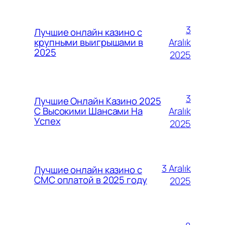
3
Лучшие онлайн казино с
Aralık
крупными выигрышами в
2025
2025
3
Лучшие Онлайн Казино 2025
Aralık
С Высокими Шансами На
Успех
2025
3 Aralık
Лучшие онлайн казино с
СМС оплатой в 2025 году
2025