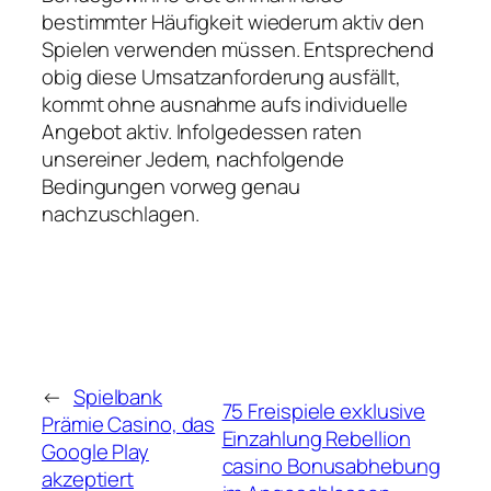
bestimmter Häufigkeit wiederum aktiv den
Spielen verwenden müssen. Entsprechend
obig diese Umsatzanforderung ausfällt,
kommt ohne ausnahme aufs individuelle
Angebot aktiv. Infolgedessen raten
unsereiner Jedem, nachfolgende
Bedingungen vorweg genau
nachzuschlagen.
←
Spielbank
75 Freispiele exklusive
Prämie Casino, das
Einzahlung Rebellion
Google Play
casino Bonusabhebung
akzeptiert