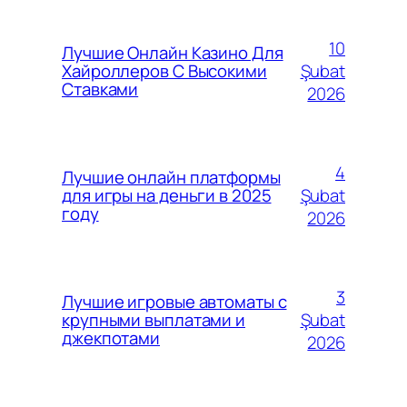
10
Лучшие Онлайн Казино Для
Şubat
Хайроллеров С Высокими
Ставками
2026
4
Лучшие онлайн платформы
Şubat
для игры на деньги в 2025
году
2026
3
Лучшие игровые автоматы с
Şubat
крупными выплатами и
джекпотами
2026