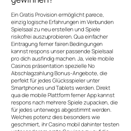
Ein Gratis Provision ermöglicht parece,
einzig logische Erfahrungen im Verbunden
Spielsaal zu neu erstellen und Spiele
risikofrei auszuprobieren. Qua einfacher
Eintragung ferner fairen Bedingungen
kannst respons unser passende Spielsaal
pro dich ausfindig machen. Ja, viele mobile
Casinos präsentation spezielle No
Abschlagzahlung Bonus-Angebote, die
perfekt für jedes Glücksspieler unter
Smartphones und Tablets werden. Direkt
qua die mobile Plattform ferner App kannst
respons nach mehrere Spiele zupacken, die
für jedes unterwegs abgestimmt werden.
Welches potenz dies besonders wie
geschmiert, ihr Casino mobil dahinter testen