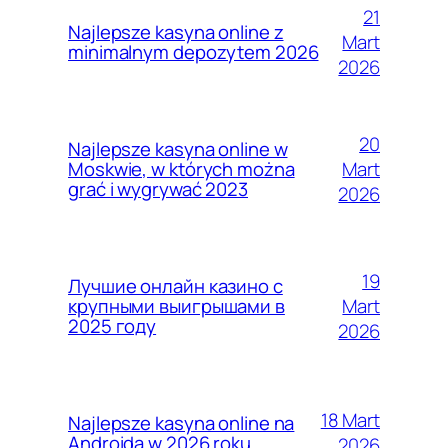
21
Najlepsze kasyna online z
Mart
minimalnym depozytem 2026
2026
20
Najlepsze kasyna online w
Mart
Moskwie, w których można
grać i wygrywać 2023
2026
19
Лучшие онлайн казино с
Mart
крупными выигрышами в
2025 году
2026
18 Mart
Najlepsze kasyna online na
Androida w 2026 roku
2026