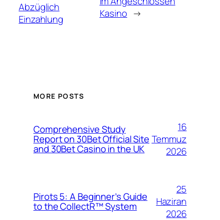
im Angeschlossen
Abzüglich
Kasino
→
Einzahlung
MORE POSTS
16
Comprehensive Study
Temmuz
Report on 30Bet Official Site
and 30Bet Casino in the UK
2026
25
Pirots 5: A Beginner’s Guide
Haziran
to the CollectR™ System
2026