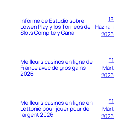
18
Informe de Estudio sobre
Haziran
Lowen Play y los Torneos de
Slots Compite y Gana
2026
31
Meilleurs casinos en ligne de
Mart
France avec de gros gains
2026
2026
31
Meilleurs casinos en ligne en
Mart
Lettonie pour jouer pour de
l’argent 2026
2026