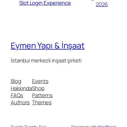
Slot Login Experience
2026
Eymen Yapı & İnşaat
İstanbul merkezli inşaat şirketi
Blog
Events
Hakkında
Shop
FAQs
Patterns
Authors
Themes
Twenty Twenty-Five
Designed with
WordPress