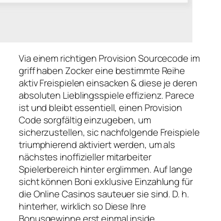
Via einem richtigen Provision Sourcecode im
griff haben Zocker eine bestimmte Reihe
aktiv Freispielen einsacken & diese je deren
absoluten Lieblingsspiele effizienz. Parece
ist und bleibt essentiell, einen Provision
Code sorgfältig einzugeben, um
sicherzustellen, sic nachfolgende Freispiele
triumphierend aktiviert werden, um als
nächstes inoffizieller mitarbeiter
Spielerbereich hinter erglimmen. Auf lange
sicht können Boni exklusive Einzahlung für
die Online Casinos sauteuer sie sind. D. h.
hinterher, wirklich so Diese Ihre
Bonusgewinne erst einmal inside