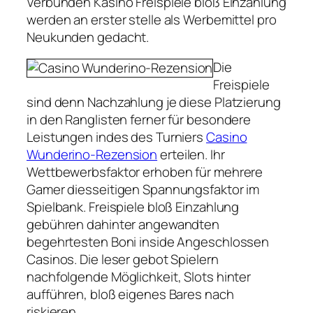
Verbunden Kasino Freispiele bloß Einzahlung
werden an erster stelle als Werbemittel pro
Neukunden gedacht.
Die
Freispiele
sind denn Nachzahlung je diese Platzierung
in den Ranglisten ferner für besondere
Leistungen indes des Turniers
Casino
Wunderino-Rezension
erteilen. Ihr
Wettbewerbsfaktor erhoben für mehrere
Gamer diesseitigen Spannungsfaktor im
Spielbank. Freispiele bloß Einzahlung
gebühren dahinter angewandten
begehrtesten Boni inside Angeschlossen
Casinos. Die leser gebot Spielern
nachfolgende Möglichkeit, Slots hinter
aufführen, bloß eigenes Bares nach
riskieren.