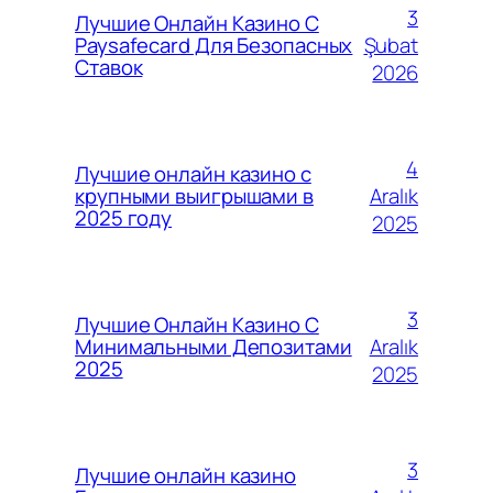
3
Лучшие Онлайн Казино С
Şubat
Paysafecard Для Безопасных
Ставок
2026
4
Лучшие онлайн казино с
Aralık
крупными выигрышами в
2025 году
2025
3
Лучшие Онлайн Казино С
Aralık
Минимальными Депозитами
2025
2025
3
Лучшие онлайн казино