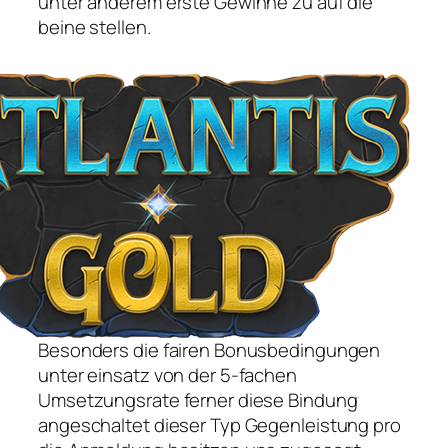
unter anderem erste Gewinne zu auf die
beine stellen.
Besonders die fairen Bonusbedingungen
unter einsatz von der 5-fachen
Umsetzungsrate ferner diese Bindung
angeschaltet dieser Typ Gegenleistung pro