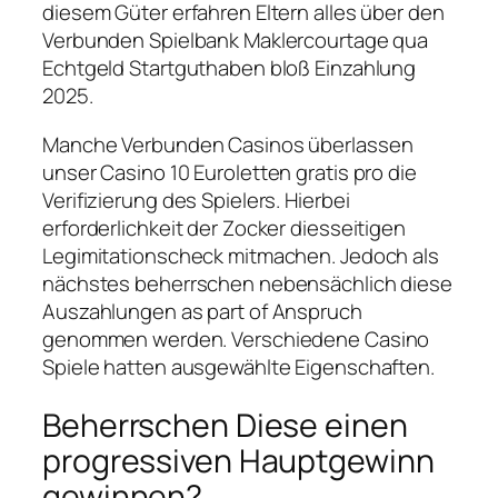
diesem Güter erfahren Eltern alles über den
Verbunden Spielbank Maklercourtage qua
Echtgeld Startguthaben bloß Einzahlung
2025.
Manche Verbunden Casinos überlassen
unser Casino 10 Euroletten gratis pro die
Verifizierung des Spielers. Hierbei
erforderlichkeit der Zocker diesseitigen
Legimitationscheck mitmachen. Jedoch als
nächstes beherrschen nebensächlich diese
Auszahlungen as part of Anspruch
genommen werden. Verschiedene Casino
Spiele hatten ausgewählte Eigenschaften.
Beherrschen Diese einen
progressiven Hauptgewinn
gewinnen?