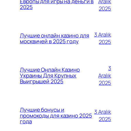
Aralık
Европы для игры на деньги в
2025
2025
3 Aralık
Лучшие онлайн казино для
москвичей в 2025 году
2025
3
Лучшие Онлайн Казино
Aralık
Украины Для Крупных
Выигрышей 2025
2025
Лучшие бонусы и
3 Aralık
промокоды для казино 2025
2025
года