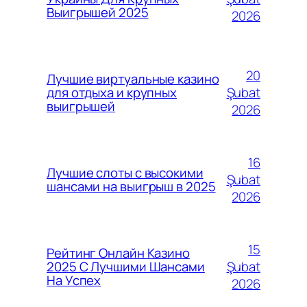
Выигрышей 2025
2026
20
Лучшие виртуальные казино
Şubat
для отдыха и крупных
выигрышей
2026
16
Лучшие слоты с высокими
Şubat
шансами на выигрыш в 2025
2026
15
Рейтинг Онлайн Казино
Şubat
2025 С Лучшими Шансами
На Успех
2026