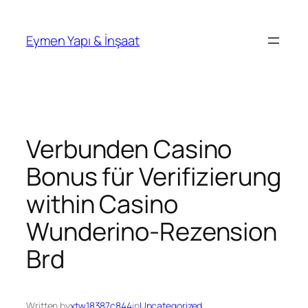
İçeriğe
geç
Eymen Yapı & İnşaat
Verbunden Casino
Bonus für Verifizierung
within Casino
Wunderino-Rezension
Brd
Written by
xtw18387c844
in
Uncategorized