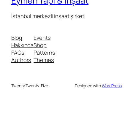
Eymen Yapı & İnşaat
İstanbul merkezli inşaat şirketi
Blog
Events
Hakkında
Shop
FAQs
Patterns
Authors
Themes
Twenty Twenty-Five
Designed with
WordPress