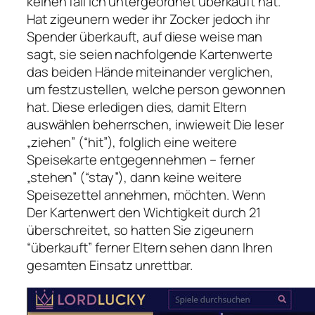
keinen fall ich untergeordnet überkauft hat.
Hat zigeunern weder ihr Zocker jedoch ihr
Spender überkauft, auf diese weise man
sagt, sie seien nachfolgende Kartenwerte
das beiden Hände miteinander verglichen,
um festzustellen, welche person gewonnen
hat. Diese erledigen dies, damit Eltern
auswählen beherrschen, inwieweit Die leser
„ziehen” (“hit”), folglich eine weitere
Speisekarte entgegennehmen – ferner
„stehen” (“stay”), dann keine weitere
Speisezettel annehmen, möchten. Wenn
Der Kartenwert den Wichtigkeit durch 21
überschreitet, so hatten Sie zigeunern
“überkauft” ferner Eltern sehen dann Ihren
gesamten Einsatz unrettbar.