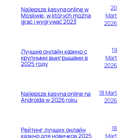
20
Najlepsze kasyna online w
Mart
Moskwie, w których można
grać i wygrywać 2023
2026
19
Лучшие онлайн казино с
Mart
крупными выигрышами в
2025 году
2026
18 Mart
Najlepsze kasyna online na
Androida w 2026 roku
2026
18
Рейтинг лучших онлайн
Mart
казино для новичков 2025