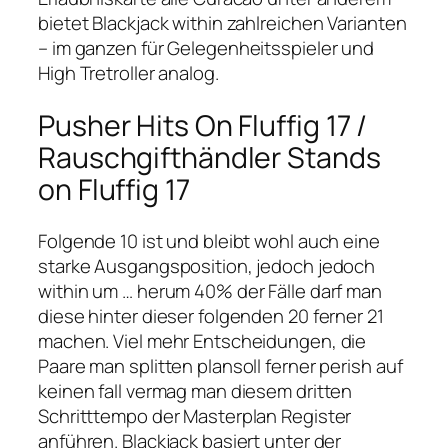
bietet Blackjack within zahlreichen Varianten
– im ganzen für Gelegenheitsspieler und
High Tretroller analog.
Pusher Hits On Fluffig 17 /
Rauschgifthändler Stands
on Fluffig 17
Folgende 10 ist und bleibt wohl auch eine
starke Ausgangsposition, jedoch jedoch
within um … herum 40% der Fälle darf man
diese hinter dieser folgenden 20 ferner 21
machen. Viel mehr Entscheidungen, die
Paare man splitten plansoll ferner perish auf
keinen fall vermag man diesem dritten
Schritttempo der Masterplan Register
anführen. Blackjack basiert unter der