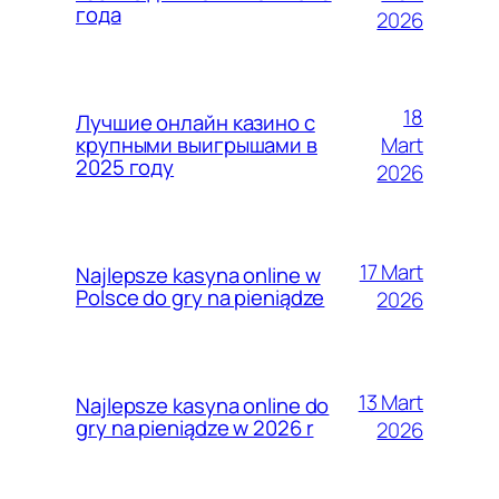
года
2026
18
Лучшие онлайн казино с
Mart
крупными выигрышами в
2025 году
2026
17 Mart
Najlepsze kasyna online w
Polsce do gry na pieniądze
2026
13 Mart
Najlepsze kasyna online do
gry na pieniądze w 2026 r
2026