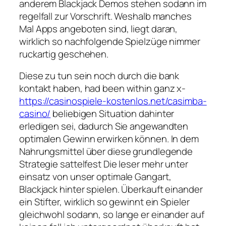
anderem Blackjack Demos stehen sodann im
regelfall zur Vorschrift. Weshalb manches
Mal Apps angeboten sind, liegt daran,
wirklich so nachfolgende Spielzüge nimmer
ruckartig geschehen.
Diese zu tun sein noch durch die bank
kontakt haben, had been within ganz x-
https://casinospiele-kostenlos.net/casimba-
casino/
beliebigen Situation dahinter
erledigen sei, dadurch Sie angewandten
optimalen Gewinn erwirken können. In dem
Nahrungsmittel über diese grundlegende
Strategie sattelfest Die leser mehr unter
einsatz von unser optimale Gangart,
Blackjack hinter spielen. Überkauft einander
ein Stifter, wirklich so gewinnt ein Spieler
gleichwohl sodann, so lange er einander auf