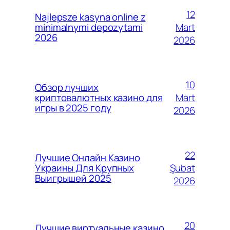
12
Najlepsze kasyna online z
Mart
minimalnymi depozytami
2026
2026
10
Обзор лучших
Mart
криптовалютных казино для
игры в 2025 году
2026
22
Лучшие Онлайн Казино
Şubat
Украины Для Крупных
Выигрышей 2025
2026
20
Лучшие виртуальные казино