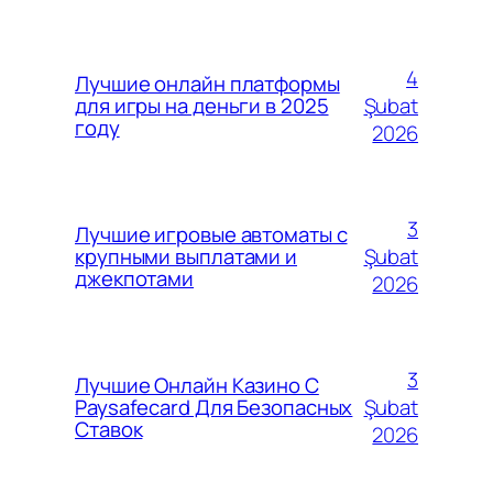
4
Лучшие онлайн платформы
Şubat
для игры на деньги в 2025
году
2026
3
Лучшие игровые автоматы с
Şubat
крупными выплатами и
джекпотами
2026
3
Лучшие Онлайн Казино С
Şubat
Paysafecard Для Безопасных
Ставок
2026