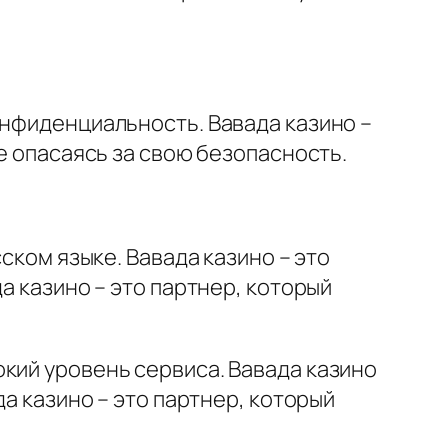
онфиденциальность. Вавада казино –
е опасаясь за свою безопасность.
ском языке. Вавада казино – это
а казино – это партнер, который
кий уровень сервиса. Вавада казино
да казино – это партнер, который