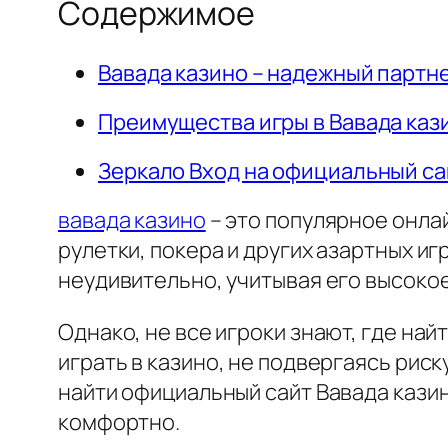
Содержимое
Вавада казино – надежный партне
Преимущества игры в Вавада каз
Зеркало Вход на официальный са
вавада казино
– это популярное онла
рулетки, покера и других азартных иг
неудивительно, учитывая его высокое
Однако, не все игроки знают, где най
играть в казино, не подвергаясь риск
найти официальный сайт Вавада казино
комфортно.