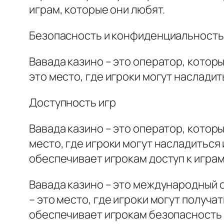
играм, которые они любят.
Безопасность и конфиденциальность
Вавада казино – это оператор, котор
это место, где игроки могут наслади
Доступность игр
Вавада казино – это оператор, которы
место, где игроки могут насладиться
обеспечивает игрокам доступ к играм
Вавада казино – это международный 
– это место, где игроки могут получа
обеспечивает игрокам безопасность