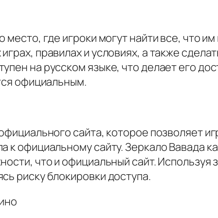
 место, где игроки могут найти все, что им 
грах, правилах и условиях, а также сделать
упен на русском языке, что делает его дос
ется официальным.
 официального сайта, которое позволяет игр
а к официальному сайту. Зеркало Вавада ка
ости, что и официальный сайт. Используя з
сь риску блокировки доступа.
зино