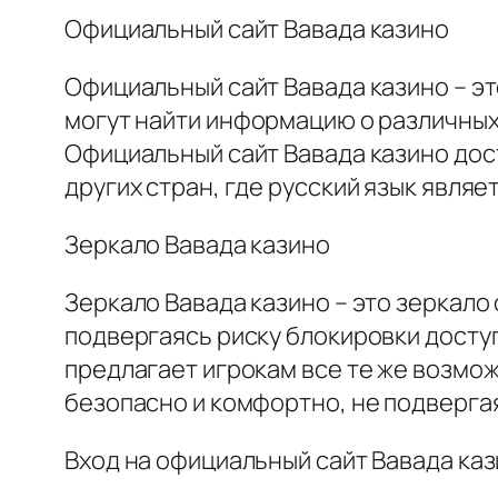
Официальный сайт Вавада казино
Официальный сайт Вавада казино – это
могут найти информацию о различных и
Официальный сайт Вавада казино дост
других стран, где русский язык явля
Зеркало Вавада казино
Зеркало Вавада казино – это зеркало
подвергаясь риску блокировки доступ
предлагает игрокам все те же возможн
безопасно и комфортно, не подвергая
Вход на официальный сайт Вавада ка