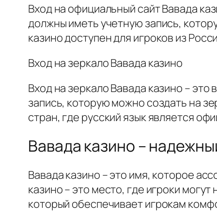
Вход на официальный сайт Вавада кази
должны иметь учетную запись, котор
казино доступен для игроков из Росси
Вход на зеркало Вавада казино
Вход на зеркало Вавада казино – это 
запись, которую можно создать на зер
стран, где русский язык является оф
Вавада казино – надежны
Вавада казино – это имя, которое ас
казино – это место, где игроки могут
который обеспечивает игрокам комфо