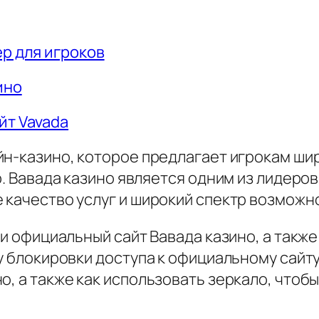
р для игроков
ино
йт Vavada
йн-казино, которое предлагает игрокам ши
р. Вавада казино является одним из лидеров
 качество услуг и широкий спектр возможно
ти официальный сайт Вавада казино, а такж
у блокировки доступа к официальному сайту
, а также как использовать зеркало, чтобы