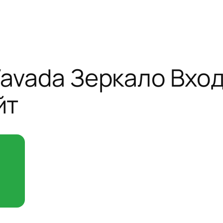
Vavada Зеркало Вход
йт