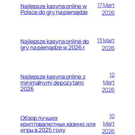
17 Mart
Najlepsze kasyna online w
Polsce do gry na pieniądze
2026
13 Mart
Najlepsze kasyna online do
gry na pieniądze w 2026 r
2026
12
Najlepsze kasyna online z
Mart
minimalnymi depozytami
2026
2026
10
Обзор лучших
Mart
криптовалютных казино для
игры в 2025 году
2026