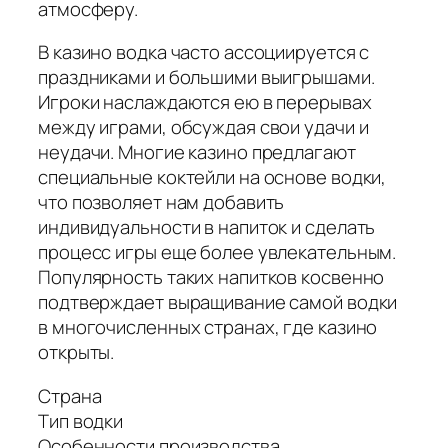
атмосферу.
В казино водка часто ассоциируется с
праздниками и большими выигрышами.
Игроки наслаждаются ею в перерывах
между играми, обсуждая свои удачи и
неудачи. Многие казино предлагают
специальные коктейли на основе водки,
что позволяет нам добавить
индивидуальности в напиток и сделать
процесс игры еще более увлекательным.
Популярность таких напитков косвенно
подтверждает выращивание самой водки
в многочисленных странах, где казино
открыты.
Страна
Тип водки
Особенности производства