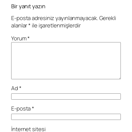
Bir yanıt yazın
E-posta adresiniz yayınlanmayacak.
Gerekli
alanlar
*
ile işaretlenmişlerdir
Yorum
*
Ad
*
E-posta
*
İnternet sitesi