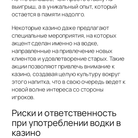
выигрыш, а в уникальный опыт, который
остается в памяти надолго.
Некоторые казино даже предлагают
специальные мероприятия, на которых
акцент сделан именно на водке,
направленные на привлечение новых
клиентов и удовлетворение старых. Такие
акции позволяют привлечь внимание к
казино, создавая целую культуру вокруг
этого напитка, что в свою очередь ведет к
новой волне интереса со стороны
игроков.
Риски и ответственность
при употреблении водки в
казино