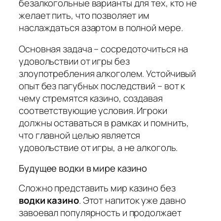
безалкогольные варианты для тех, кто не
желает пить, что позволяет им
наслаждаться азартом в полной мере.
Основная задача – сосредоточиться на
удовольствии от игры без
злоупотребления алкоголем. Устойчивый
опыт без пагубных последствий – вот к
чему стремятся казино, создавая
соответствующие условия. Игроки
должны оставаться в рамках и помнить,
что главной целью является
удовольствие от игры, а не алкоголь.
Будущее водки в мире казино
Сложно представить мир казино без
водки казино
. Этот напиток уже давно
завоевал популярность и продолжает