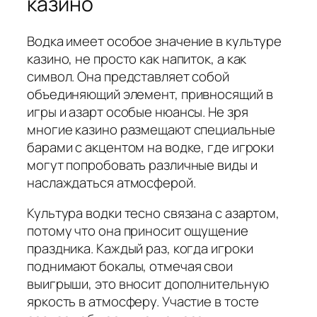
казино
Водка имеет особое значение в культуре
казино, не просто как напиток, а как
символ. Она представляет собой
объединяющий элемент, привносящий в
игры и азарт особые нюансы. Не зря
многие казино размещают специальные
барами с акцентом на водке, где игроки
могут попробовать различные виды и
наслаждаться атмосферой.
Культура водки тесно связана с азартом,
потому что она приносит ощущение
праздника. Каждый раз, когда игроки
поднимают бокалы, отмечая свои
выигрыши, это вносит дополнительную
яркость в атмосферу. Участие в тосте