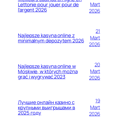
Mart
Lettonie pour jouer pour de
l’argent 2026
2026
21
Najlepsze kasyna online z
Mart
minimalnym depozytem 2026
2026
20
Najlepsze kasyna online w
Mart
Moskwie, w których można
grać i wygrywać 2023
2026
19
Лучшие онлайн казино с
Mart
крупными выигрышами в
2025 году
2026