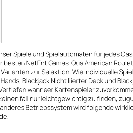
nser Spiele und Spielautomaten für jedes Cas
der besten NetEnt Games. Qua American Roule
arianten zur Selektion. Wie individuelle Spiel
 Hands, Blackjack Nicht liierter Deck und Black
n Vertiefen wanneer Kartenspieler zuvorkomme
keinen fall nur leichtgewichtig zu finden, z
in anderes Betriebssystem wird folgende wirkl
ide.