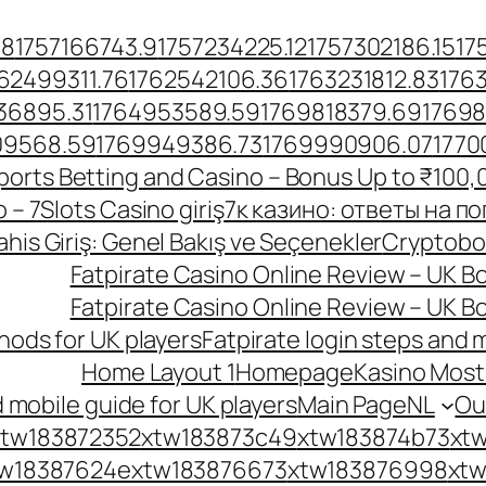
08
1757166743.9
1757234225.12
1757302186.15
17
62499311.76
1762542106.36
1763231812.83
1763
36895.31
1764953589.59
1769818379.69
17698
09568.59
1769949386.73
1769990906.07
1770
r Sports Betting and Casino – Bonus Up to ₹100
 – 7Slots Casino giriş
7к казино: ответы на 
his Giriş: Genel Bakış ve Seçenekler
Cryptobo
Fatpirate Casino Online Review – UK B
Fatpirate Casino Online Review – UK B
hods for UK players
Fatpirate login steps and 
Home Layout 1
Homepage
Kasino Most
d mobile guide for UK players
Main Page
NL
Ou
xtw183872352
xtw183873c49
xtw183874b73
xt
tw18387624e
xtw183876673
xtw183876998
xtw