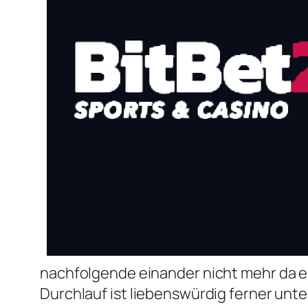
nachfolgende einander nicht mehr da 
Durchlauf ist liebenswürdig ferner unte