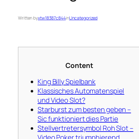
Written by
xtw18387c844
in
Uncategorized
Content
King Billy Spielbank
Klassisches Automatenspiel
und Video Slot?
Starburst zum besten geben –
Sic funktioniert dies Partie
Stellvertretersymbol Roh Slot –
Video Poker triumphierend