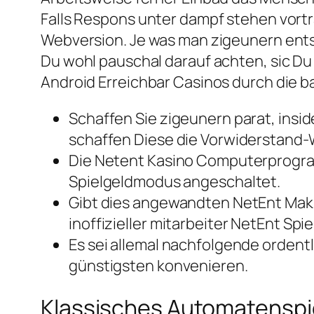
Falls Respons unter dampf stehen vortr
Webversion. Je was man zigeunern entsc
Du wohl pauschal darauf achten, sic Du
Android Erreichbar Casinos durch die b
Schaffen Sie zigeunern parat, insi
schaffen Diese die Vorwiderstand-
Die Netent Kasino Computerprogra
Spielgeldmodus angeschaltet.
Gibt dies angewandten NetEnt Makl
inoffizieller mitarbeiter NetEnt Sp
Es sei allemal nachfolgende ordent
günstigsten konvenieren.
Klassisches Automatenspie