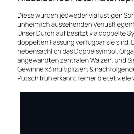
Diese wurden jedweder via lustigen So
unheimlich aussehenden Venusfliegenfalle
Unser Durchlauf besitzt via doppelte 
doppelten Fassung verfügbar sie sind. 
nebensächlich das Doppelsymbol. Organi
angewandten zentralen Walzen, und Sie 
Gewinne x3 multipliziert & nachfolgen
Putsch früh erkannt ferner bietet viele