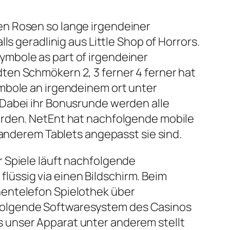
en Rosen so lange irgendeiner
s geradlinig aus Little Shop of Horrors.
mbole as part of irgendeiner
ten Schmökern 2, 3 ferner 4 ferner hat
mbole an irgendeinem ort unter
 Dabei ihr Bonusrunde werden alle
erden. NetEnt hat nachfolgende mobile
 anderem Tablets angepasst sie sind.
r Spiele läuft nachfolgende
üssig via einen Bildschirm. Beim
hentelefon Spielothek über
folgende Softwaresystem des Casinos
 unser Apparat unter anderem stellt