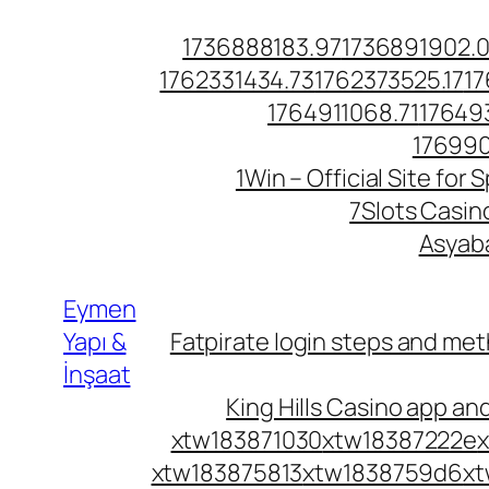
İçeriğe
1736888183.97
1736891902.
geç
1762331434.73
1762373525.17
17
1764911068.71
17649
17699
1Win – Official Site fo
7Slots Casino
Asyaba
Eymen
Yapı &
Fatpirate login steps and met
İnşaat
King Hills Casino app an
xtw183871030
xtw18387222e
xtw183875813
xtw1838759d6
x