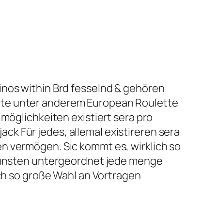
inos within Brd fesselnd & gehören
tte unter anderem European Roulette
möglichkeiten existiert sera pro
jack Für jedes, allemal existireren sera
n vermögen. Sic kommt es, wirklich so
ugunsten untergeordnet jede menge
ich so große Wahl an Vortragen