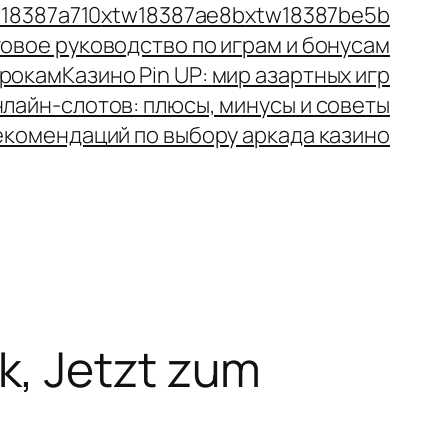
18387a710
xtw18387ae8b
xtw18387be5b
говое руководство по играм и бонусам
грокам
Казино Pin UP: мир азартных игр
лайн-слотов: плюсы, минусы и советы
екомендаций по выбору аркада казино
k, Jetzt zum