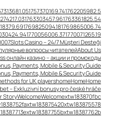
57313681.05
1757370169.74
1762205982.5
274217.03
1763303457.96
1763361825.54
18379.69
1769825094.18
1769865006.74
030424.94
1770056006.37
1770071265.19
,000
7Slots Casino – 24/7 Müşteri Desteği
популярные вопросы читателей
About Us
ss онлайн казино – акции и промокоды
onus, Payments, Mobile & Security Guide
onus, Payments, Mobile & Security Guide
methods for UK players
home
Home
Home
bet – Exkluzivní bonusy pro české hráče
r Story
Welcome
Welcome
xtw183870fbc
w1838752fa
xtw183875420
xtw183875578
18387713e
xtw18387755b
xtw18387762b