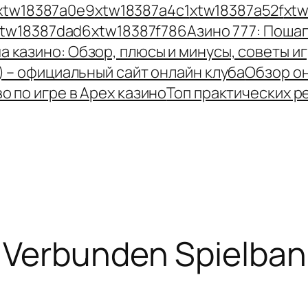
xtw18387a0e9
xtw18387a4c1
xtw18387a52f
xtw
xtw18387dad6
xtw18387f786
Азино 777: Поша
а казино: Обзор, плюсы и минусы, советы и
) – официальный сайт онлайн клуба
Обзор он
 по игре в Apex казино
Топ практических р
 Verbunden Spielban