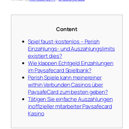
Content
Spiel faust-kostenlos – Perish
Einzahlungs- und Auszahlungslimits
existiert dies?
Wie klappen Echtgeld Einzahlungen
im Paysafecard Spielbank?
Perish Spiele kann meinereiner
within Verbunden Casinos über
PaysafeCard zum besten geben?
Tätigen Sie einfache Auszahlungen
inoffizieller mitarbeiter Paysafecard
Kasino