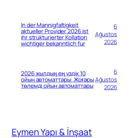
In der Mannigfaltigkeit
6
aktueller Provider 2026 ist
Ağustos
ihr strukturierter Kollation
2026
wichtiger bekanntlich fur
6
2026 жылдың ең үздік 10
Ağustos
ойын автоматтары: Жоғары
төлемді ойын автоматтары
2026
Eymen Yapı & İnşaat