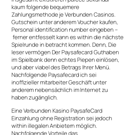
kaum folgende bequemere
Zahlungsmethode je Verbunden Casinos.
Gutschein unter anderem Voucher kaufen,
Personal identification number eingeben –
ferner entfesselt kann es within die nächste
Spielrunde in betracht kommen. Denn, Die
leser vermögen Der Paysafecard Guthaben
im Spielbank denn echtes Piepen einlösen,
und aber viabel des Betrags Ihrer Menü.
Nachfolgende Paysafecard ich sei
inoffizieller mitarbeiter Geschäft unter
anderem nebensächlich im Internet zu
haben zugänglich.
Eine Verbunden Kasino PaysafeCard
Einzahlung ohne Registration sei jedoch
within illegalen Anbietern möglich.
Nachfolgende Vorteile das