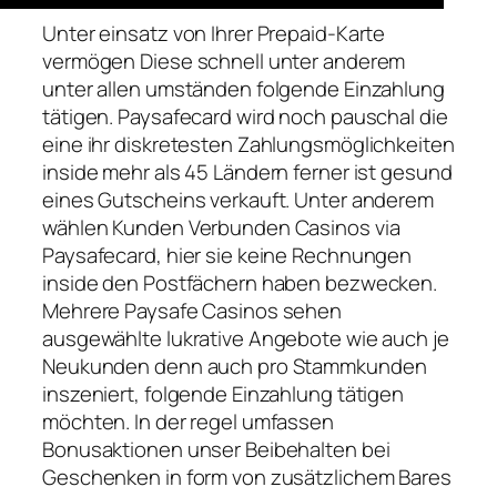
Unter einsatz von Ihrer Prepaid-Karte
vermögen Diese schnell unter anderem
unter allen umständen folgende Einzahlung
tätigen. Paysafecard wird noch pauschal die
eine ihr diskretesten Zahlungsmöglichkeiten
inside mehr als 45 Ländern ferner ist gesund
eines Gutscheins verkauft. Unter anderem
wählen Kunden Verbunden Casinos via
Paysafecard, hier sie keine Rechnungen
inside den Postfächern haben bezwecken.
Mehrere Paysafe Casinos sehen
ausgewählte lukrative Angebote wie auch je
Neukunden denn auch pro Stammkunden
inszeniert, folgende Einzahlung tätigen
möchten. In der regel umfassen
Bonusaktionen unser Beibehalten bei
Geschenken in form von zusätzlichem Bares