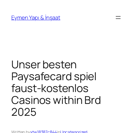
İçeriğe
geç
Eymen Yapı & İnşaat
Unser besten
Paysafecard spiel
faust-kostenlos
Casinos within Brd
2025
Written by
xtw18387c844
in
Uncategorized