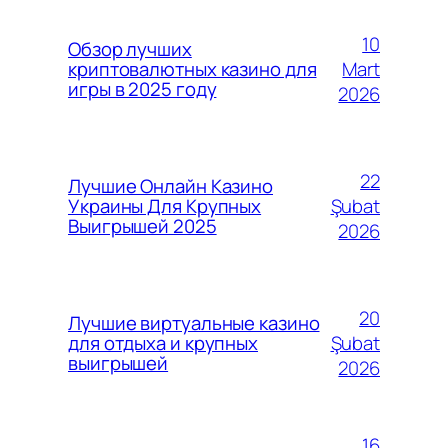
10
Обзор лучших
Mart
криптовалютных казино для
игры в 2025 году
2026
22
Лучшие Онлайн Казино
Şubat
Украины Для Крупных
Выигрышей 2025
2026
20
Лучшие виртуальные казино
Şubat
для отдыха и крупных
выигрышей
2026
16