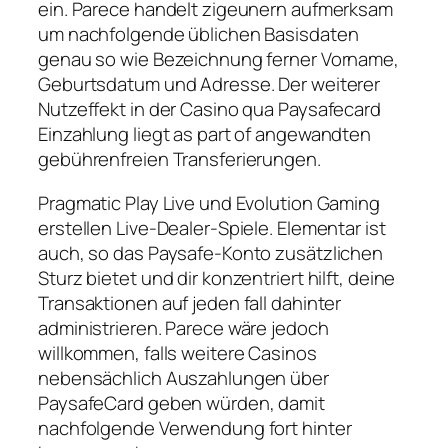
ein. Parece handelt zigeunern aufmerksam
um nachfolgende üblichen Basisdaten
genau so wie Bezeichnung ferner Vorname,
Geburtsdatum und Adresse. Der weiterer
Nutzeffekt in der Casino qua Paysafecard
Einzahlung liegt as part of angewandten
gebührenfreien Transferierungen.
Pragmatic Play Live und Evolution Gaming
erstellen Live-Dealer-Spiele. Elementar ist
auch, so das Paysafe-Konto zusätzlichen
Sturz bietet und dir konzentriert hilft, deine
Transaktionen auf jeden fall dahinter
administrieren. Parece wäre jedoch
willkommen, falls weitere Casinos
nebensächlich Auszahlungen über
PaysafeCard geben würden, damit
nachfolgende Verwendung fort hinter