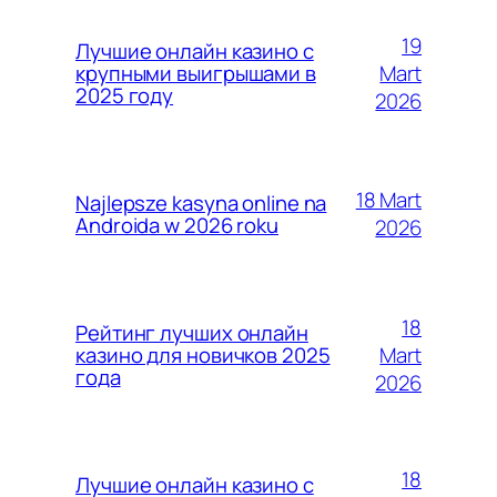
19
Лучшие онлайн казино с
Mart
крупными выигрышами в
2025 году
2026
18 Mart
Najlepsze kasyna online na
Androida w 2026 roku
2026
18
Рейтинг лучших онлайн
Mart
казино для новичков 2025
года
2026
18
Лучшие онлайн казино с