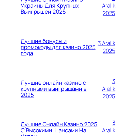
Aralık
Украины Для Крупных
Выигрышей 2025
2025
Лучшие бонусы и
3 Aralık
промокоды для казино 2025
2025
года
3
Лучшие онлайн казино с
Aralık
крупными выигрышами в
2025
2025
3
Лучшие Онлайн Казино 2025
Aralık
С Высокими Шансами На