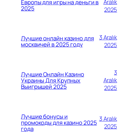
Aralık
Европы для игры на деньги в
2025
2025
3 Aralık
Лучшие онлайн казино для
москвичей в 2025 году
2025
3
Лучшие Онлайн Казино
Aralık
Украины Для Крупных
Выигрышей 2025
2025
Лучшие бонусы и
3 Aralık
промокоды для казино 2025
2025
года