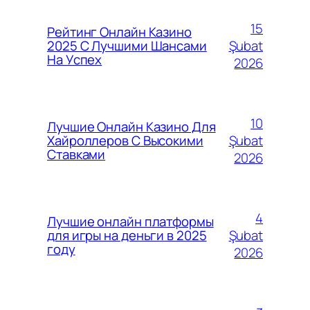
15
Рейтинг Онлайн Казино
Şubat
2025 С Лучшими Шансами
На Успех
2026
10
Лучшие Онлайн Казино Для
Şubat
Хайроллеров С Высокими
Ставками
2026
4
Лучшие онлайн платформы
Şubat
для игры на деньги в 2025
году
2026