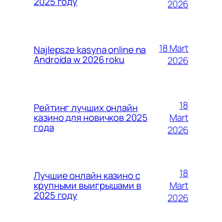
2025 году
2026
18 Mart
Najlepsze kasyna online na
Androida w 2026 roku
2026
18
Рейтинг лучших онлайн
Mart
казино для новичков 2025
года
2026
18
Лучшие онлайн казино с
Mart
крупными выигрышами в
2025 году
2026