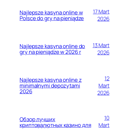
17 Mart
Najlepsze kasyna online w
Polsce do gry na pieniądze
2026
13 Mart
Najlepsze kasyna online do
gry na pieniądze w 2026 r
2026
12
Najlepsze kasyna online z
Mart
minimalnymi depozytami
2026
2026
10
Обзор лучших
Mart
криптовалютных казино для