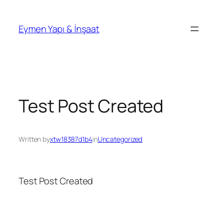
İçeriğe
geç
Eymen Yapı & İnşaat
Test Post Created
Written by
xtw18387d1b4
in
Uncategorized
Test Post Created