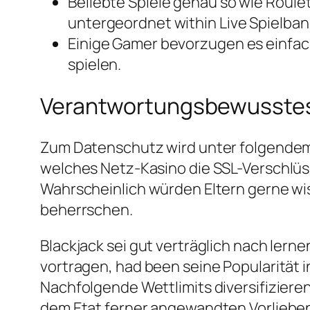
Beliebte Spiele genau so wie Roulett
untergeordnet within Live Spielban
Einige Gamer bevorzugen es einfach
spielen.
Verantwortungsbewusstes
Zum Datenschutz wird unter folgendem 
welches Netz-Kasino die SSL-Verschlüs
Wahrscheinlich würden Eltern gerne wiss
beherrschen.
Blackjack sei gut verträglich nach lerne
vortragen, had been seine Popularität in
Nachfolgende Wettlimits diversifiziere
dem Etat ferner angewandten Vorlieben