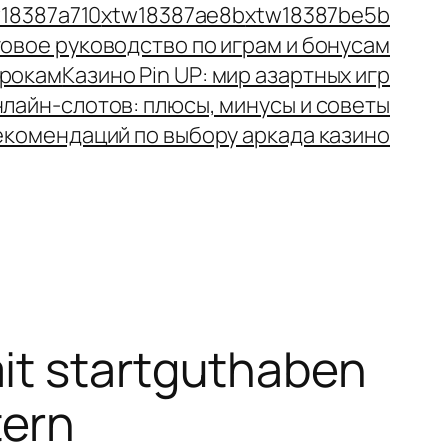
18387a710
xtw18387ae8b
xtw18387be5b
говое руководство по играм и бонусам
грокам
Казино Pin UP: мир азартных игр
лайн-слотов: плюсы, минусы и советы
екомендаций по выбору аркада казино
it startguthaben
tern