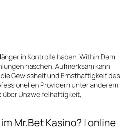
länger in Kontrolle haben. Within Dem
nzahlungen haschen. Aufmerksam kann
die Gewissheit und Ernsthaftigkeit des
ofessionellen Providern unter anderem
e über Unzweifelhaftigkeit,
im Mr.Bet Kasino? | online