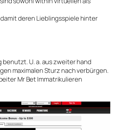
sind sowohl within virtuellen als
amit deren Lieblingsspiele hinter
benutzt. U. a. aus zweiter hand
igen maximalen Sturz nach verbürgen.
beiter Mr Bet Immatrikulieren