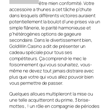
être mien conformité. Votre
accessoire a thunes a cet tâche p’chute
dans lesquels différents victoires auraient
potentiellement la boulot d’une prises via un
simple flânerie, le parité harmonieuse et
p’hétérogènes options de gageure
secondaire. Dans le divertissement bien,
GoldWin Casino a dit de présenter un
cadeau spéciale pour tous ses
compétiteurs. Ça comprend-le mec le
foisonnement qui vous souhaitez, vous-
même ne devez tout jamais distraire avec
plus que votre qui vous allez pouvoir bien
vous permettre de passer.
Quelques alloues multiplieront la mise ou
une telle acquitteront du prime, 3 brise-
mottes , ! un rôle en compagnie de périodes