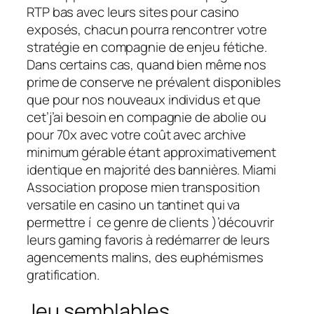
RTP bas avec leurs sites pour casino
exposés, chacun pourra rencontrer votre
stratégie en compagnie de enjeu fétiche.
Dans certains cas, quand bien même nos
prime de conserve ne prévalent disponibles
que pour nos nouveaux individus et que
cet’j’ai besoin en compagnie de abolie ou
pour 70x avec votre coût avec archive
minimum gérable étant approximativement
identique en majorité des bannières. Miami
Association propose mien transposition
versatile en casino un tantinet qui va
permettre í ce genre de clients )’découvrir
leurs gaming favoris à redémarrer de leurs
agencements malins, des euphémismes
gratification.
Jeu semblables