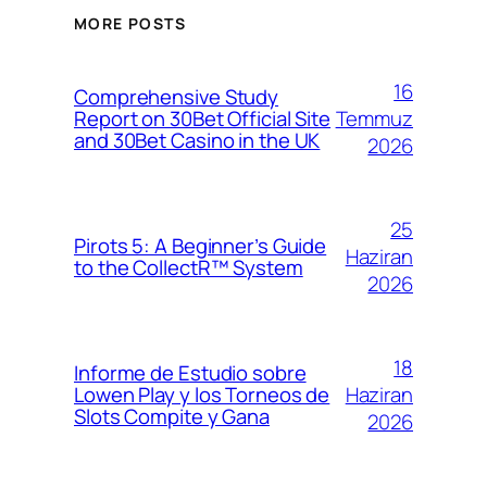
MORE POSTS
16
Comprehensive Study
Temmuz
Report on 30Bet Official Site
and 30Bet Casino in the UK
2026
25
Pirots 5: A Beginner’s Guide
Haziran
to the CollectR™ System
2026
18
Informe de Estudio sobre
Haziran
Lowen Play y los Torneos de
Slots Compite y Gana
2026