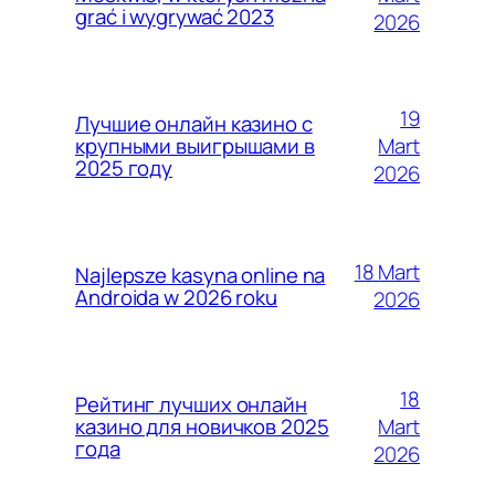
grać i wygrywać 2023
2026
19
Лучшие онлайн казино с
Mart
крупными выигрышами в
2025 году
2026
18 Mart
Najlepsze kasyna online na
Androida w 2026 roku
2026
18
Рейтинг лучших онлайн
Mart
казино для новичков 2025
года
2026