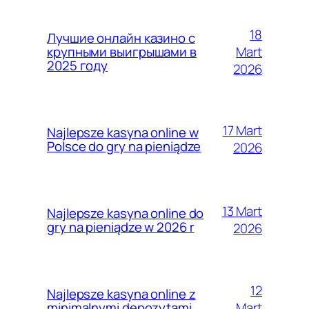
18
Лучшие онлайн казино с
Mart
крупными выигрышами в
2025 году
2026
17 Mart
Najlepsze kasyna online w
Polsce do gry na pieniądze
2026
13 Mart
Najlepsze kasyna online do
gry na pieniądze w 2026 r
2026
12
Najlepsze kasyna online z
Mart
minimalnymi depozytami