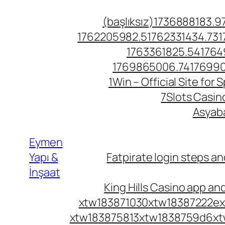
İçeriğe
(başlıksız)
1736888183.9
geç
1762205982.5
1762331434.73
1
1763361825.54
1764
1769865006.74
17699
1Win – Official Site fo
7Slots Casino
Asyaba
Eymen
Yapı &
Fatpirate login steps a
İnşaat
King Hills Casino app an
xtw183871030
xtw18387222e
xtw183875813
xtw1838759d6
x