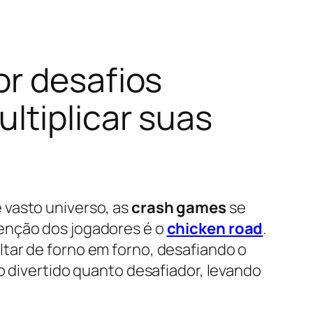
or desafios
ltiplicar suas
 vasto universo, as
crash games
se
tenção dos jogadores é o
chicken road
.
tar de forno em forno, desafiando o
o divertido quanto desafiador, levando