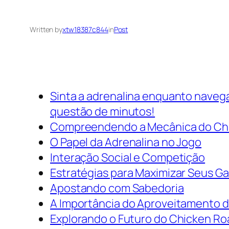
Written by
xtw18387c844
in
Post
Sinta a adrenalina enquanto navega
questão de minutos!
Compreendendo a Mecânica do Ch
O Papel da Adrenalina no Jogo
Interação Social e Competição
Estratégias para Maximizar Seus G
Apostando com Sabedoria
A Importância do Aproveitamento 
Explorando o Futuro do Chicken Ro