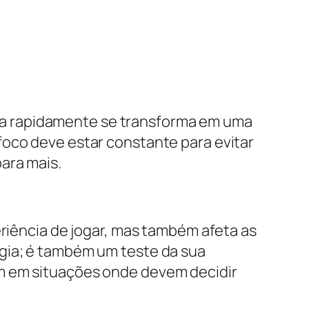
xa rapidamente se transforma em uma
foco deve estar constante para evitar
ara mais.
eriência de jogar, mas também afeta as
égia; é também um teste da sua
am em situações onde devem decidir