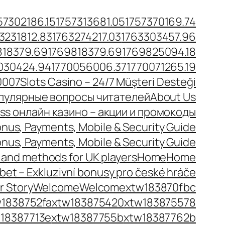
57302186.15
1757313681.05
1757370169.74
3231812.83
1763274217.03
1763303457.96
818379.69
1769818379.69
1769825094.18
030424.94
1770056006.37
1770071265.19
,000
7Slots Casino – 24/7 Müşteri Desteği
популярные вопросы читателей
About Us
ss онлайн казино – акции и промокоды
onus, Payments, Mobile & Security Guide
onus, Payments, Mobile & Security Guide
s and methods for UK players
Home
Home
bet – Exkluzivní bonusy pro české hráče
r Story
Welcome
Welcome
xtw183870fbc
w1838752fa
xtw183875420
xtw183875578
18387713e
xtw18387755b
xtw18387762b