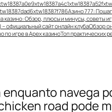
xtw18387a0e9
xtw18387a4c1
xtw18387a52f
xtw
xtw18387dad6
xtw18387f786
Азино 777: Поша
а казино: Обзор, плюсы и минусы, советы и
) – официальный сайт онлайн клуба
Обзор он
 по игре в Apex казино
Топ практических р
a enquanto navega p
chicken road pode mu