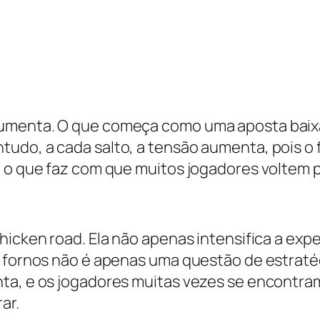
aumenta. O que começa como uma aposta bai
udo, a cada salto, a tensão aumenta, pois o 
é o que faz com que muitos jogadores voltem p
hicken road. Ela não apenas intensifica a exp
s fornos não é apenas uma questão de estrat
nta, e os jogadores muitas vezes se encontr
ar.