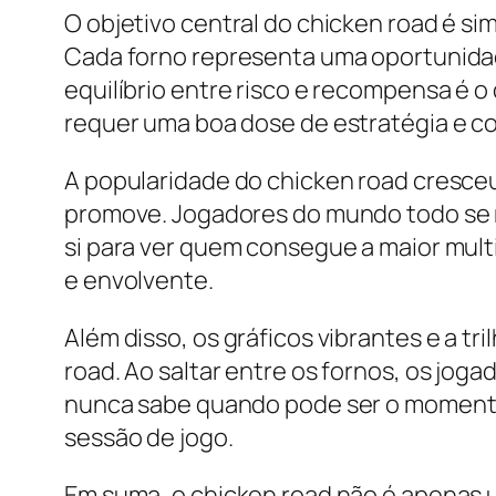
O objetivo central do chicken road é s
Cada forno representa uma oportunidade
equilíbrio entre risco e recompensa é o
requer uma boa dose de estratégia e co
A popularidade do chicken road cresceu
promove. Jogadores do mundo todo se re
si para ver quem consegue a maior multi
e envolvente.
Além disso, os gráficos vibrantes e a t
road. Ao saltar entre os fornos, os jo
nunca sabe quando pode ser o momento 
sessão de jogo.
Em suma, o chicken road não é apenas u