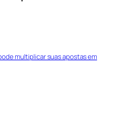
pode multiplicar suas apostas em